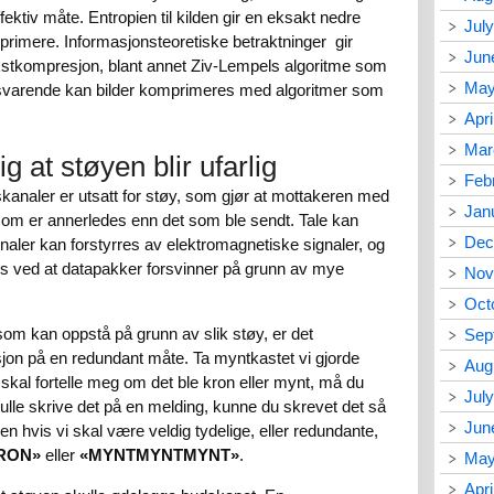
ektiv måte. Entropien til kilden gir en eksakt nedre
Jul
imere. Informasjonsteoretiske betraktninger gir
Jun
ekstkompresjon, blant annet Ziv-Lempels algoritme som
May
ilsvarende kan bilder komprimeres med algoritmer som
Apri
Mar
g at støyen blir ufarlig
Feb
skanaler er utsatt for støy, som gjør at mottakeren med
Jan
som er annerledes enn det som ble sendt. Tale kan
Dec
gnaler kan forstyrres av elektromagnetiske signaler, og
s ved at datapakker forsvinner på grunn av mye
Nov
Oct
som kan oppstå på grunn av slik støy, er det
Sep
jon på en redundant måte. Ta myntkastet vi gjorde
Aug
 skal fortelle meg om det ble kron eller mynt, må du
Jul
kulle skrive det på en melding, kunne du skrevet det så
Jun
n hvis vi skal være veldig tydelige, eller redundante,
RON»
eller
«MYNTMYNTMYNT»
.
May
Apri