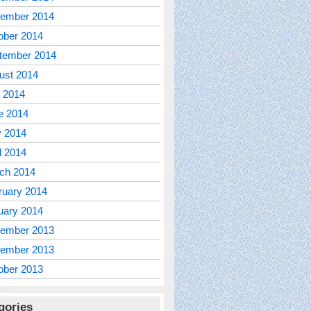
ember 2014
ober 2014
tember 2014
ust 2014
y 2014
e 2014
 2014
l 2014
ch 2014
ruary 2014
uary 2014
ember 2013
ember 2013
ober 2013
gories