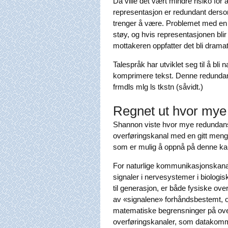
Da ville det vært mindre risiko for
representasjon er redundant derso
trenger å være. Problemet med en v
støy, og hvis representasjonen blir 
mottakeren oppfatter det bli dramati
Talespråk har utviklet seg til å bli 
komprimere tekst. Denne redundanse
frmdls mlg ls tkstn (såvidt.)
Regnet ut hvor mye
Shannon viste hvor mye redundans
overføringskanal med en gitt men
som er mulig å oppnå på denne ka
For naturlige kommunikasjonskanale
signaler i nervesystemer i biologi
til generasjon, er både fysiske o
av «signalene» forhåndsbestemt, og
matematiske begrensninger på over
overføringskanaler, som datakommu