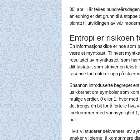
30. april i år feires hundreårsdage
anledning er det grunn til å stoppe
bidratt til utviklingen av vår moder
Entropi er risikoen 
En informasjonskilde er noe som p
være et myntkast. Til hvert myntka
resultatet av myntkastet, som har 
ditt tastatur, som skriver en tekst
rasende fart dukker opp på skjerm
Shannon introduserte begrepet entr
usikkerhet om symboler som komme
mulige verdier, 0 eller 1, hver med 
det trengs én bit for å fortelle hva
forekommer med sannsynlighet 1, er
null.
Hvis vi studerer sekvenser av sy
ønsker vi gjerne å komprimere di