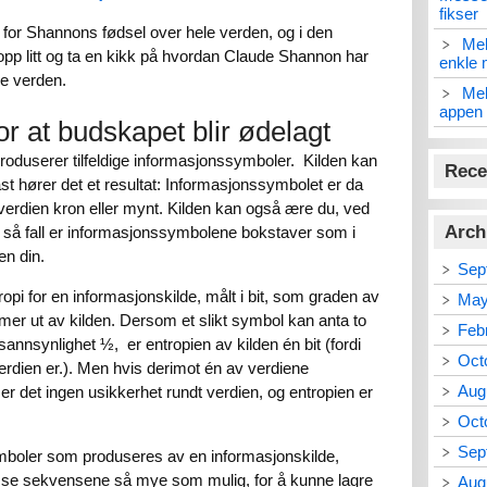
fikser
n for Shannons fødsel over hele verden, og i den
Mel
 opp litt og ta en kikk på hvordan Claude Shannon har
enkle 
ne verden.
Mel
appen 
for at budskapet blir ødelagt
roduserer tilfeldige informasjonssymboler. Kilden kan
Rece
st hører det et resultat: Informasjonssymbolet er da
verdien kron eller mynt. Kilden kan også ære du, ved
Arch
: I så fall er informasjonssymbolene bokstaver som i
en din.
Sep
opi for en informasjonskilde, målt i bit, som graden av
May
r ut av kilden. Dersom et slikt symbol kan anta to
Feb
sannsynlighet ½, er entropien av kilden én bit (fordi
Oct
 verdien er.). Men hvis derimot én av verdiene
Aug
 det ingen usikkerhet rundt verdien, og entropien er
Oct
Sep
mboler som produseres av en informasjonskilde,
sse sekvensene så mye som mulig, for å kunne lagre
Aug