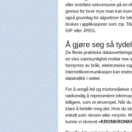
eller overføre sekvensene på en eff
grense for hvor mye man kan kompr
også grunnlag for algoritmer for t
brukes i applikasjoner som zip. T
GIF eller JPEG.
Å gjøre seg så tydeli
De fleste praktiske dataoverføring
en viss sannsynlighet mottar noe 
forstyrres av bråk, elektroniske si
Internettkommunikasjon kan endre
datatrafikk i nettet.
For å unngå feil og misforståelser 
nødvendig å representere informas
tidligere, som et eksempel. Når du
klare å fortelle meg det. Hvis du s
enkelt som «kron» eller «mynt». Me
kunne vi skrevet
«KRONKRONK