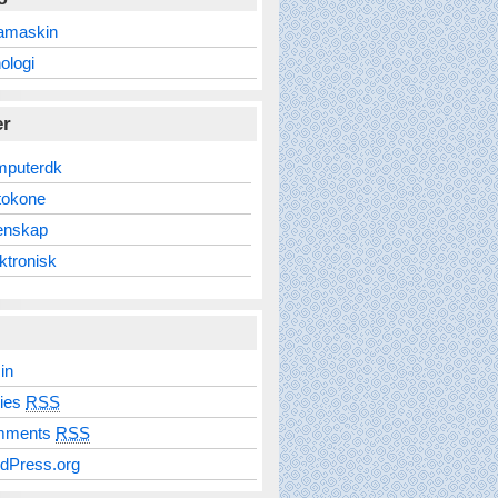
amaskin
ologi
er
mputerdk
tokone
enskap
ktronisk
in
ries
RSS
mments
RSS
dPress.org