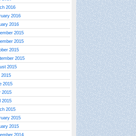
ch 2016
ruary 2016
uary 2016
ember 2015
ember 2015
ober 2015
tember 2015
ust 2015
y 2015
e 2015
 2015
l 2015
ch 2015
ruary 2015
uary 2015
ember 2014