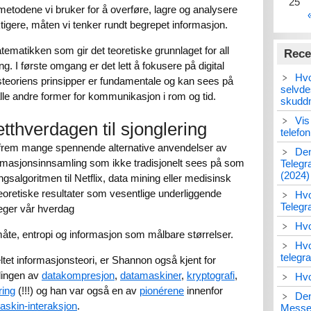
25
metodene vi bruker for å overføre, lagre og analysere
igere, måten vi tenker rundt begrepet informasjon.
tematikken som gir det teoretiske grunnlaget for all
Rece
g. I første omgang er det lett å fokusere på digital
Hvo
eoriens prinsipper er fundamentale og kan sees på
selvde
le andre former for kommunikasjon i rom og tid.
skudd
Vis
etthverdagen til sjonglering
telefo
kst frem mange spennende alternative anvendelser av
Den
ormasjonsinnsamling som ikke tradisjonelt sees på som
Telegr
(2024)
algoritmen til Netflix, data mining eller medisinsk
oretiske resultater som vesentlige underliggende
Hvo
Teleg
reger vår hverdag
Hvo
åte, entropi og informasjon som målbare størrelser.
Hvo
telegr
feltet informasjonsteori, er Shannon også kjent for
klingen av
datakompresjon
,
datamaskiner
,
kryptografi
,
Hvo
ring
(!!!) og han var også en av
pionérene
innenfor
Den
skin-interaksjon
.
Messen