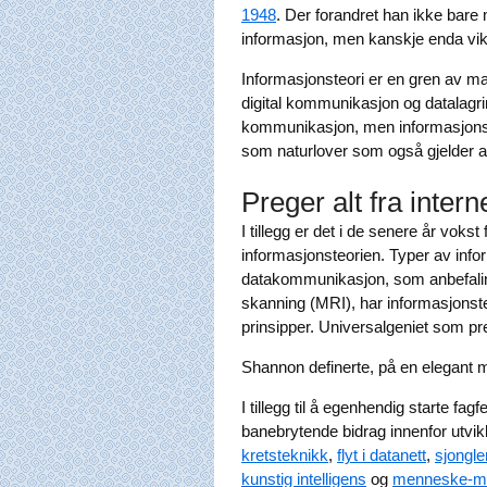
1948
. Der forandret han ikke bare 
informasjon, men kanskje enda vikt
Informasjonsteori er en gren av ma
digital kommunikasjon og datalagrin
kommunikasjon, men informasjonst
som naturlover som også gjelder al
Preger alt fra intern
I tillegg er det i de senere år vo
informasjonsteorien. Typer av inf
datakommunikasjon, som anbefalings
skanning (MRI), har informasjonste
prinsipper. Universalgeniet som p
Shannon definerte, på en elegant m
I tillegg til å egenhendig starte fag
banebrytende bidrag innenfor utvi
kretsteknikk
,
flyt i datanett
,
sjongle
kunstig intelligens
og
menneske-ma