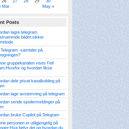
26
27
28
29
30
« Mar
May »
nt Posts
rdan lagre telegram
struerende bilder:sikker
metode
 Telegram -samtaler på
nregningen?
ne gruppekanalen vises Feil
am:Hvorfor og hvordan fikse
rdan dele privat kanalkobling på
ram
rdan lage avstemning på telegram
rdan sende spoilermeldinger på
am
rdan bruke Copilot på Telegram
ne personen er utilgjengelig på
ger:Hva betyr det og hvordan du