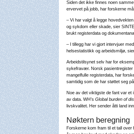
Siden det ikke finnes noen samme
ervervet på jobb, har forskerne måt
– Vi har valgt å legge hovedvekte
og sykdom eller skade, sier SINTE
brukt registerdata og dokumentana
– I tillegg har vi gjort intervjuer 
helsestatistikk og arbeidsmiljø, si
Arbeidstilsynet selv har for eksemp
sykefravær. Norsk pasientregister
mangelfulle registerdata, har forsk
samtidig som de har støttet seg på
Noe av det viktigste de fant var et
av data. WH’s
Global burden of di
livskvalitet. Her sender åtti land in
Nøktern beregning
Forskerne kom fram til et tall ov