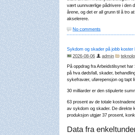
vært uunnværlige pådrivere i den di
årene, og det er all grunn til å tro 
akselerere.
No comments
Sykdom og skader på jobb koster No
2026-08-06
admin
teknolo
På oppdrag fra Arbeidstilsynet har
på hva dødsfall, skader, behandling
sykefravær, uførepensjon og tapt livs
30 milliarder er den stipulerte su
63 prosent av de totale kostnadene 
av sykdom og skader. De direkte ko
produksjon utgjør 37 prosent, konk
Data fra enkeltunde