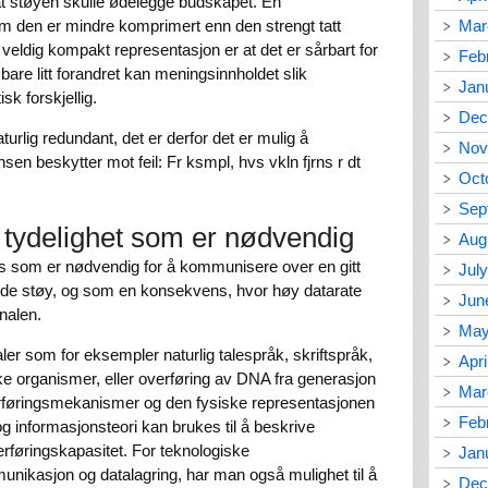
 at støyen skulle ødelegge budskapet. En
m den er mindre komprimert enn den strengt tatt
Mar
eldig kompakt representasjon er at det er sårbart for
Feb
bare litt forandret kan meningsinnholdet slik
Jan
sk forskjellig.
Dec
naturlig redundant, det er derfor det er mulig å
Nov
n beskytter mot feil: Fr ksmpl, hvs vkln fjrns r dt
Oct
Sep
 tydelighet som er nødvendig
Aug
 som er nødvendig for å kommunisere over en gitt
Jul
gde støy, og som en konsekvens, hvor høy datarate
Jun
nalen.
May
r som for eksempler naturlig talespråk, skriftspråk,
Apri
ske organismer, eller overføring av DNA fra generasjon
Mar
verføringsmekanismer og den fysiske representasjonen
Feb
 informasjonsteori kan brukes til å beskrive
føringskapasitet. For teknologiske
Jan
nikasjon og datalagring, har man også mulighet til å
Dec