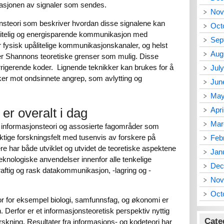
tasjonen av signaler som sendes.
Nov
onsteori som beskriver hvordan disse signalene kan
Oct
pålitelig og energisparende kommunikasjon med
Sep
 fysisk upålitelige kommunikasjonskanaler, og helst
Aug
ær Shannons teoretiske grenser som mulig. Disse
orrigerende koder. Lignende teknikker kan brukes for å
Jul
r mot ondsinnete angrep, som avlytting og
Jun
May
Apri
er overalt i dag
Mar
 er informasjonsteori og assosierte fagområder som
iktige forskningsfelt med tusenvis av forskere på
Feb
e har både utviklet og utvidet de teoretiske aspektene
Jan
teknologiske anvendelser innenfor alle tenkelige
Dec
raftig og rask datakommunikasjon, -lagring og -
Nov
Oct
or for eksempel biologi, samfunnsfag, og økonomi er
n. Derfor er et informasjonsteoretisk perspektiv nyttig
Cate
rskning. Resultater fra informasjons- og kodeteori har