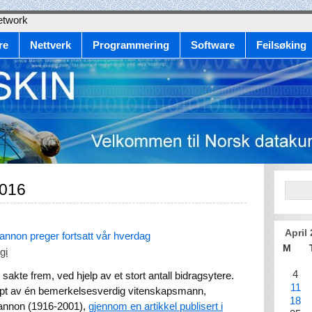
etwork
re
Nettverk
Programmering
Software
Feilsøking
2016
April
nnon preger fortsatt vår hverdag
M
gi
4
akte frem, ved hjelp av et stort antall bidragsytere.
11
kapt av én bemerkelsesverdig vitenskapsmann,
18
annon (1916-2001),
gjennom en artikkel publisert i