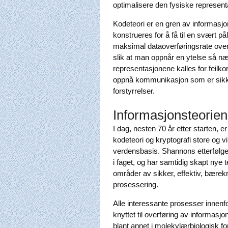
optimalisere den fysiske represen
Kodeteori er en gren av informasj
konstrueres for å få til en svært 
maksimal dataoverføringsrate over
slik at man oppnår en ytelse så n
representasjonene kalles for feilk
oppnå kommunikasjon som er sikke
forstyrrelser.
Informasjonsteorien 
I dag, nesten 70 år etter starten,
kodeteori og kryptografi store og v
verdensbasis. Shannons etterfølger
i faget, og har samtidig skapt nye 
områder av sikker, effektiv, bærek
prosessering.
Alle interessante prosesser innenf
knyttet til overføring av informasjo
blant annet i molekylærbiologisk fo