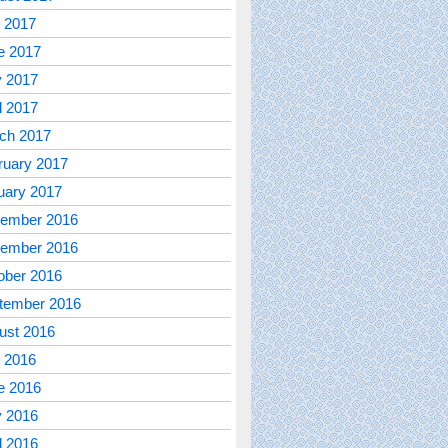
y 2017
e 2017
 2017
l 2017
ch 2017
ruary 2017
uary 2017
ember 2016
ember 2016
ober 2016
tember 2016
ust 2016
y 2016
e 2016
 2016
l 2016