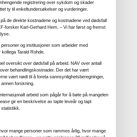
nhengende registrering over sykdom og skader
tet ty til enkeltundersøkelser og vurderinger.
n på de direkte kostnadene og kostnadene ved dødsfall
F-forsker Karl-Gerhard Hem. – Vi har først og fremst
lyse.
med personer og institusjoner som arbeider med
er kollega Tarald Rohde.
el oversikt over dødsfall på arbeid. NAV over antall
 over behandlingskostnader. Der det har vært
erne vært nødt til å foreta sannsynlighetsberegninger,
 annen forskning.
 internasjonalt arbeid som pågår for å bøte på mangelen
sease
gir en beskrivelse av tapte leveår og tapt
n statistikk.
er hvor mange personer som rammes årlig, hvor mange