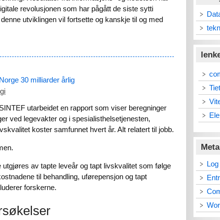
gitale revolusjonen som har pågått de siste sytti
Dat
at denne utviklingen vil fortsette og kanskje til og med
tekn
lenk
co
rge 30 milliarder årlig
Tie
gi
Vit
 SINTEF utarbeidet en rapport som viser beregninger
Ele
er ved legevakter og i spesialisthelsetjenesten,
kvalitet koster samfunnet hvert år. Alt relatert til jobb.
Meta
mmen.
Log 
utgjøres av tapte leveår og tapt livskvalitet som følge
stnadene til behandling, uførepensjon og tapt
Ent
luderer forskerne.
Co
Wor
rsøkelser