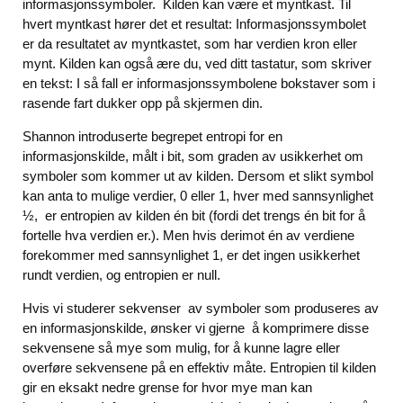
informasjonssymboler. Kilden kan være et myntkast. Til
hvert myntkast hører det et resultat: Informasjonssymbolet
er da resultatet av myntkastet, som har verdien kron eller
mynt. Kilden kan også ære du, ved ditt tastatur, som skriver
en tekst: I så fall er informasjonssymbolene bokstaver som i
rasende fart dukker opp på skjermen din.
Shannon introduserte begrepet entropi for en
informasjonskilde, målt i bit, som graden av usikkerhet om
symboler som kommer ut av kilden. Dersom et slikt symbol
kan anta to mulige verdier, 0 eller 1, hver med sannsynlighet
½, er entropien av kilden én bit (fordi det trengs én bit for å
fortelle hva verdien er.). Men hvis derimot én av verdiene
forekommer med sannsynlighet 1, er det ingen usikkerhet
rundt verdien, og entropien er null.
Hvis vi studerer sekvenser av symboler som produseres av
en informasjonskilde, ønsker vi gjerne å komprimere disse
sekvensene så mye som mulig, for å kunne lagre eller
overføre sekvensene på en effektiv måte. Entropien til kilden
gir en eksakt nedre grense for hvor mye man kan