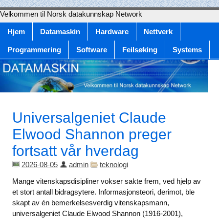
Velkommen til Norsk datakunnskap Network
Hjem
Datamaskin
Hardware
Nettverk
Programmering
Software
Feilsøking
Systems
Universalgeniet Claude
Elwood Shannon preger
fortsatt vår hverdag
2026-08-05
admin
teknologi
Mange vitenskapsdisipliner vokser sakte frem, ved hjelp av
et stort antall bidragsytere. Informasjonsteori, derimot, ble
skapt av én bemerkelsesverdig vitenskapsmann,
universalgeniet Claude Elwood Shannon (1916-2001),