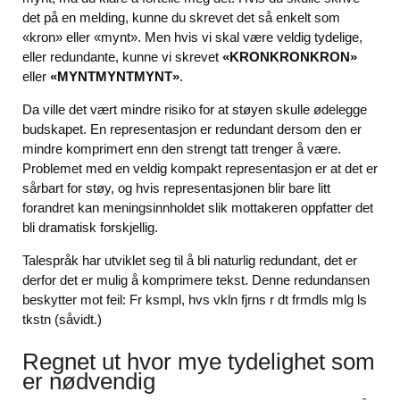
det på en melding, kunne du skrevet det så enkelt som
«kron» eller «mynt». Men hvis vi skal være veldig tydelige,
eller redundante, kunne vi skrevet
«KRONKRONKRON»
eller
«MYNTMYNTMYNT»
.
Da ville det vært mindre risiko for at støyen skulle ødelegge
budskapet. En representasjon er redundant dersom den er
mindre komprimert enn den strengt tatt trenger å være.
Problemet med en veldig kompakt representasjon er at det er
sårbart for støy, og hvis representasjonen blir bare litt
forandret kan meningsinnholdet slik mottakeren oppfatter det
bli dramatisk forskjellig.
Talespråk har utviklet seg til å bli naturlig redundant, det er
derfor det er mulig å komprimere tekst. Denne redundansen
beskytter mot feil: Fr ksmpl, hvs vkln fjrns r dt frmdls mlg ls
tkstn (såvidt.)
Regnet ut hvor mye tydelighet som
er nødvendig