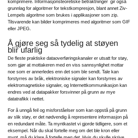
komprimere. Informasjonsteoretiske betraktninger gir også
grunnlag for algoritmer for tekstkompresjon, blant annet Ziv-
Lempels algoritme som brukes i applikasjoner som zip.
Tilsvarende kan bilder komprimeres med algoritmer som GIF
eller JPEG.
Å gjøre seg så tydelig at støyen
blir ufarlig
De fleste praktiske dataoverføringskanaler er utsatt for støy,
som gjør at mottakeren med en viss sannsynlighet mottar
noe som er annerledes enn det som ble sendt. Tale kan
forstyrres av bråk, elektroniske signaler kan forstyrres av
elektromagnetiske signaler, og Internettkommunikasjon kan
endres ved at datapakker forsvinner på grunn av mye
datatrafikk i nettet.
For å unngå feil og misforståelser som kan oppstå på grunn
av slik støy, er det nødvendig å representere informasjon på
en redundant måte. Ta myntkastet vi gjorde tidligere, som et
eksempel. Når du skal fortelle meg om det ble kron eller
mynt, må du klare å fortelle meg det. Hvis du skulle skrive