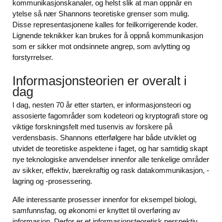
kommunikasjonskanaler, og helst slik at man oppnår en
ytelse så nær Shannons teoretiske grenser som mulig.
Disse representasjonene kalles for feilkorrigerende koder.
Lignende teknikker kan brukes for å oppnå kommunikasjon
som er sikker mot ondsinnete angrep, som avlytting og
forstyrrelser.
Informasjonsteorien er overalt i
dag
I dag, nesten 70 år etter starten, er informasjonsteori og
assosierte fagområder som kodeteori og kryptografi store og
viktige forskningsfelt med tusenvis av forskere på
verdensbasis. Shannons etterfølgere har både utviklet og
utvidet de teoretiske aspektene i faget, og har samtidig skapt
nye teknologiske anvendelser innenfor alle tenkelige områder
av sikker, effektiv, bærekraftig og rask datakommunikasjon, -
lagring og -prosessering.
Alle interessante prosesser innenfor for eksempel biologi,
samfunnsfag, og økonomi er knyttet til overføring av
informasjon. Derfor er et informasjonsteoretisk perspektiv