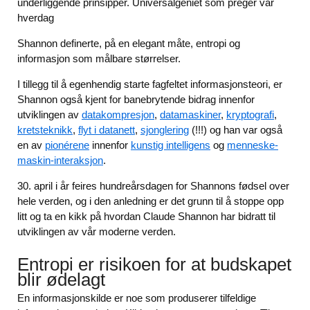
underliggende prinsipper. Universalgeniet som preger vår
hverdag
Shannon definerte, på en elegant måte, entropi og
informasjon som målbare størrelser.
I tillegg til å egenhendig starte fagfeltet informasjonsteori, er
Shannon også kjent for banebrytende bidrag innenfor
utviklingen av
datakompresjon
,
datamaskiner
,
kryptografi
,
kretsteknikk
,
flyt i datanett
,
sjonglering
(!!!) og han var også
en av
pionérene
innenfor
kunstig intelligens
og
menneske-
maskin-interaksjon
.
30. april i år feires hundreårsdagen for Shannons fødsel over
hele verden, og i den anledning er det grunn til å stoppe opp
litt og ta en kikk på hvordan Claude Shannon har bidratt til
utviklingen av vår moderne verden.
Entropi er risikoen for at budskapet
blir ødelagt
En informasjonskilde er noe som produserer tilfeldige