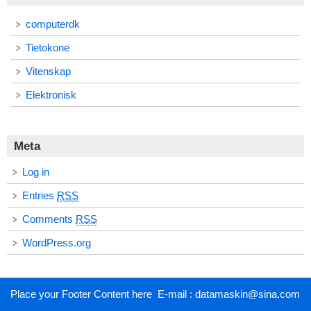
computerdk
Tietokone
Vitenskap
Elektronisk
Meta
Log in
Entries
RSS
Comments
RSS
WordPress.org
Place your Footer Content here E-mail : datamaskin@sina.com