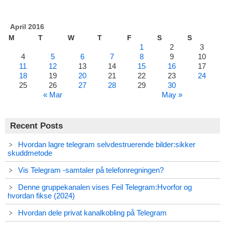
April 2016
M
T
W
T
F
S
S
1
2
3
4
5
6
7
8
9
10
11
12
13
14
15
16
17
18
19
20
21
22
23
24
25
26
27
28
29
30
« Mar
May »
Recent Posts
Hvordan lagre telegram selvdestruerende bilder:sikker
skuddmetode
Vis Telegram -samtaler på telefonregningen?
Denne gruppekanalen vises Feil Telegram:Hvorfor og
hvordan fikse (2024)
Hvordan dele privat kanalkobling på Telegram