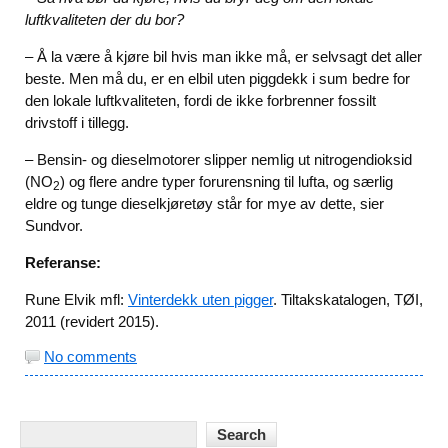
luftkvaliteten der du bor?
– Å la være å kjøre bil hvis man ikke må, er selvsagt det aller
beste. Men må du, er en elbil uten piggdekk i sum bedre for
den lokale luftkvaliteten, fordi de ikke forbrenner fossilt
drivstoff i tillegg.
– Bensin- og dieselmotorer slipper nemlig ut nitrogendioksid
(NO
) og flere andre typer forurensning til lufta, og særlig
2
eldre og tunge dieselkjøretøy står for mye av dette, sier
Sundvor.
Referanse:
Rune Elvik mfl:
Vinterdekk uten pigger
. Tiltakskatalogen, TØI,
2011 (revidert 2015).
No comments