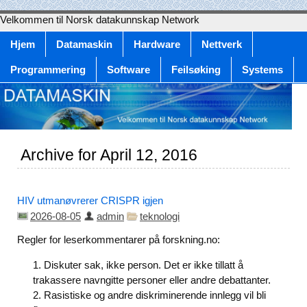
Velkommen til Norsk datakunnskap Network
Hjem
Datamaskin
Hardware
Nettverk
Programmering
Software
Feilsøking
Systems
Archive for April 12, 2016
HIV utmanøvrerer CRISPR igjen
2026-08-05
admin
teknologi
Regler for leserkommentarer på forskning.no:
Diskuter sak, ikke person. Det er ikke tillatt å
trakassere navngitte personer eller andre debattanter.
Rasistiske og andre diskriminerende innlegg vil bli