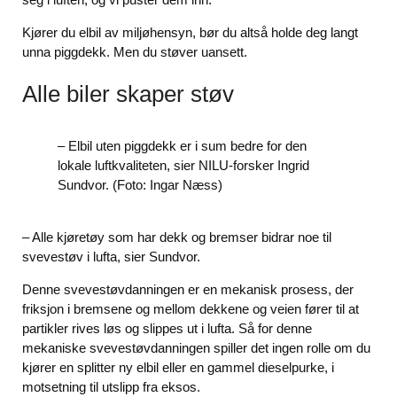
Kjører du elbil av miljøhensyn, bør du altså holde deg langt
unna piggdekk. Men du støver uansett.
Alle biler skaper støv
– Elbil uten piggdekk er i sum bedre for den
lokale luftkvaliteten, sier NILU-forsker Ingrid
Sundvor. (Foto: Ingar Næss)
– Alle kjøretøy som har dekk og bremser bidrar noe til
svevestøv i lufta, sier Sundvor.
Denne svevestøvdanningen er en mekanisk prosess, der
friksjon i bremsene og mellom dekkene og veien fører til at
partikler rives løs og slippes ut i lufta. Så for denne
mekaniske svevestøvdanningen spiller det ingen rolle om du
kjører en splitter ny elbil eller en gammel dieselpurke, i
motsetning til utslipp fra eksos.