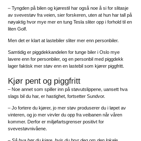
– Tyngden på bilen og kjørestil har også noe å si for slitasje
av svevestøv fra veien, sier forskeren, uten at hun har tall på
nøyaktig hvor mye mer en tung Tesla sliter opp i forhold til en
liten Golf.
Men det er klart at lastebiler sliter mer enn personbiler.
Samtidig er piggdekkandelen for tunge biler i Oslo mye
lavere enn for personbiler, og en personbil med piggdekk
lager faktisk mer støv enn en lastebil som kjører piggfritt.
Kjør pent og piggfritt
– Noe annet som spiller inn på støvutslippene, uansett hva
slags bil du har, er hastighet, fortsetter Sundvor.
– Jo fortere du kjører, jo mer støv produserer du i løpet av
vinteren, og jo mer virvler du opp fra veibanen når våren
kommer. Derfor er miljøfartsgrenser positivt for
svevestøvnivåene.
– Så hva bør du kjøre, hvis du bryr deg om den lokale