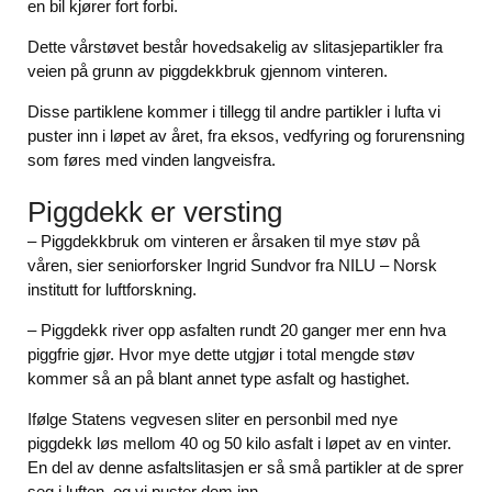
en bil kjører fort forbi.
Dette vårstøvet består hovedsakelig av slitasjepartikler fra
veien på grunn av piggdekkbruk gjennom vinteren.
Disse partiklene kommer i tillegg til andre partikler i lufta vi
puster inn i løpet av året, fra eksos, vedfyring og forurensning
som føres med vinden langveisfra.
Piggdekk er versting
– Piggdekkbruk om vinteren er årsaken til mye støv på
våren, sier seniorforsker Ingrid Sundvor fra NILU – Norsk
institutt for luftforskning.
– Piggdekk river opp asfalten rundt 20 ganger mer enn hva
piggfrie gjør. Hvor mye dette utgjør i total mengde støv
kommer så an på blant annet type asfalt og hastighet.
Ifølge Statens vegvesen sliter en personbil med nye
piggdekk løs mellom 40 og 50 kilo asfalt i løpet av en vinter.
En del av denne asfaltslitasjen er så små partikler at de sprer
seg i luften, og vi puster dem inn.