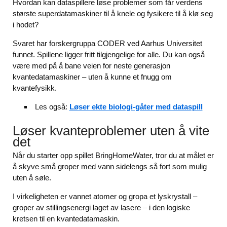
Hvordan kan dataspillere løse problemer som får verdens
største superdatamaskiner til å knele og fysikere til å klø seg
i hodet?
Svaret har forskergruppa CODER ved Aarhus Universitet
funnet. Spillene ligger fritt tilgjengelige for alle. Du kan også
være med på å bane veien for neste generasjon
kvantedatamaskiner – uten å kunne et fnugg om
kvantefysikk.
Les også:
Løser ekte biologi-gåter med dataspill
Løser kvanteproblemer uten å vite
det
Når du starter opp spillet BringHomeWater, tror du at målet er
å skyve små groper med vann sidelengs så fort som mulig
uten å søle.
I virkeligheten er vannet atomer og gropa et lyskrystall –
groper av stillingsenergi laget av lasere – i den logiske
kretsen til en kvantedatamaskin.