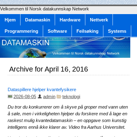
Velkommen til Norsk datakunnskap Network
Hjem
Datamaskin
Hardware
Nettverk
Programmering
Software
Feilsøking
Systems
Archive for April 16, 2016
Dataspillere hjelper kvantefysikere
2026-08-05
admin
teknologi
Du tror du konkurrerer om å skyve på groper med vann uten
å søle, men i virkeligheten hjelper du forskere med å lage en
raskest mulig kvantedatamaskin – en oppgave som kunstig
intelligens ennå ikke klarer av. Video fra Aarhus Universitet.