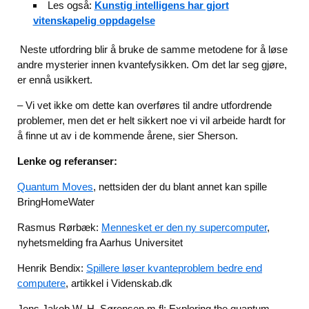
Les også:
Kunstig intelligens har gjort
vitenskapelig oppdagelse
Neste utfordring blir å bruke de samme metodene for å løse
andre mysterier innen kvantefysikken. Om det lar seg gjøre,
er ennå usikkert.
– Vi vet ikke om dette kan overføres til andre utfordrende
problemer, men det er helt sikkert noe vi vil arbeide hardt for
å finne ut av i de kommende årene, sier Sherson.
Lenke og referanser:
Quantum Moves
, nettsiden der du blant annet kan spille
BringHomeWater
Rasmus Rørbæk:
Mennesket er den ny supercomputer
,
nyhetsmelding fra Aarhus Universitet
Henrik Bendix:
Spillere løser kvanteproblem bedre end
computere
, artikkel i Videnskab.dk
Jens Jakob W. H. Sørensen m.fl: Exploring the quantum