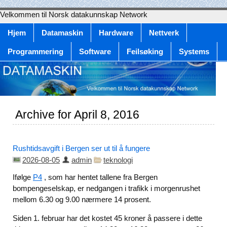
Velkommen til Norsk datakunnskap Network
Hjem
Datamaskin
Hardware
Nettverk
Programmering
Software
Feilsøking
Systems
Archive for April 8, 2016
Rushtidsavgift i Bergen ser ut til å fungere
2026-08-05
admin
teknologi
Ifølge
P4
, som har hentet tallene fra Bergen
bompengeselskap, er nedgangen i trafikk i morgenrushet
mellom 6.30 og 9.00 nærmere 14 prosent.
Siden 1. februar har det kostet 45 kroner å passere i dette