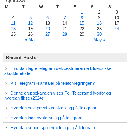
April 2016
M
T
W
T
F
S
S
1
2
3
4
5
6
7
8
9
10
11
12
13
14
15
16
17
18
19
20
21
22
23
24
25
26
27
28
29
30
« Mar
May »
Recent Posts
Hvordan lagre telegram selvdestruerende bilder:sikker
skuddmetode
Vis Telegram -samtaler på telefonregningen?
Denne gruppekanalen vises Feil Telegram:Hvorfor og
hvordan fikse (2024)
Hvordan dele privat kanalkobling på Telegram
Hvordan lage avstemning på telegram
Hvordan sende spoilermeldinger på telegram