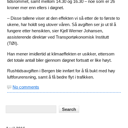
tidsrommet, samt mellom 14.30 og 16.30 – noe som er 26
kroner mer enn ellers i døgnet.
– Disse tallene viser at den effekten vi så etter de to første to
ukene, har holdt seg utover våren. Så avgiften ser jo ut til å
fungere etter hensikten, sier Kjell Werner Johansen,
assisterende direktør ved Transportøkonomisk Institutt
(TØI).
Han mener imidlertid at klimaeffekten er usikker, ettersom
det totale antall biler gjennom døgnet fortsatt er like høyt.
Rushtidsavgiften i Bergen ble innført for å få bukt med høy
luftforurensning, samt å få bedre flyt i trafikken.
No comments