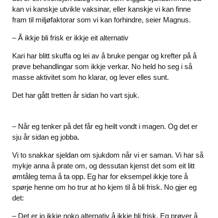
kan vi kanskje utvikle vaksinar, eller kanskje vi kan finne
fram til miljøfaktorar som vi kan forhindre, seier Magnus.
– Å ikkje bli frisk er ikkje eit alternativ
Kari har blitt skuffa og lei av å bruke pengar og krefter på å
prøve behandlingar som ikkje verkar. No held ho seg i så
masse aktivitet som ho klarar, og lever elles sunt.
Det har gått tretten år sidan ho vart sjuk.
– Når eg tenker på det får eg heilt vondt i magen. Og det er
sju år sidan eg jobba.
Vi to snakkar sjeldan om sjukdom når vi er saman. Vi har så
mykje anna å prate om, og dessutan kjenst det som eit litt
ømtåleg tema å ta opp. Eg har for eksempel ikkje tore å
spørje henne om ho trur at ho kjem til å bli frisk. No gjer eg
det:
– Det er jo ikkje noko alternativ å ikkje bli frisk. Eg prøver å