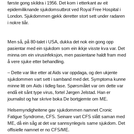
første gong skildra i 1956. Det kom i etterkant av eit
epidemiliknande sjukdomsutbrot ved Royal Free Hospital i
London. Sjukdommen gjekk deretter stort sett under radaren
i nokre tiår.
Men så, på 80-talet i USA, dukka det nok ein gong opp
pasientar med ein sjukdom som ein ikkje visste kva var. Det
minna om ein virusinfeksjon, men pasientane haldt fram med
å vere sjuke etter behandling.
– Dette var like etter at Aids var oppdaga, og den ukjente
sjukdommen vart sett i samband med det. Symptoma kunne
minne litt om Aids i tidleg fase. Spørsmålet var om dette var
endå eit sånt type virus, fortel Jørgen Jelstad. Han er
journalist og har skrive boka De bortgjemte om ME.
Helsemyndigheitene gav sjukdommen namnet Cronic
Fatigue Syndrome, CFS. Seinare vart CFS slått saman med
ME, då ein såg at det var sannsynlegvis same sjukdom. Det
offisielle namnet er no CFS/ME.