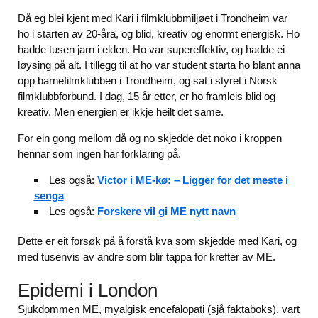
Då eg blei kjent med Kari i filmklubbmiljøet i Trondheim var
ho i starten av 20-åra, og blid, kreativ og enormt energisk. Ho
hadde tusen jarn i elden. Ho var supereffektiv, og hadde ei
løysing på alt. I tillegg til at ho var student starta ho blant anna
opp barnefilmklubben i Trondheim, og sat i styret i Norsk
filmklubbforbund. I dag, 15 år etter, er ho framleis blid og
kreativ. Men energien er ikkje heilt det same.
For ein gong mellom då og no skjedde det noko i kroppen
hennar som ingen har forklaring på.
Les også:
Victor i ME-kø: – Ligger for det meste i
senga
Les også:
Forskere vil gi ME nytt navn
Dette er eit forsøk på å forstå kva som skjedde med Kari, og
med tusenvis av andre som blir tappa for krefter av ME.
Epidemi i London
Sjukdommen ME, myalgisk encefalopati (sjå faktaboks), vart