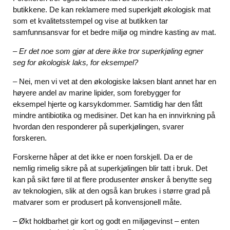
butikkene. De kan reklamere med superkjølt økologisk mat
som et kvalitetsstempel og vise at butikken tar
samfunnsansvar for et bedre miljø og mindre kasting av mat.
– Er det noe som gjør at dere ikke tror superkjøling egner
seg for økologisk laks, for eksempel?
– Nei, men vi vet at den økologiske laksen blant annet har en
høyere andel av marine lipider, som forebygger for
eksempel hjerte og karsykdommer. Samtidig har den fått
mindre antibiotika og medisiner. Det kan ha en innvirkning på
hvordan den responderer på superkjølingen, svarer
forskeren.
Forskerne håper at det ikke er noen forskjell. Da er de
nemlig rimelig sikre på at superkjølingen blir tatt i bruk. Det
kan på sikt føre til at flere produsenter ønsker å benytte seg
av teknologien, slik at den også kan brukes i større grad på
matvarer som er produsert på konvensjonell måte.
– Økt holdbarhet gir kort og godt en miljøgevinst – enten