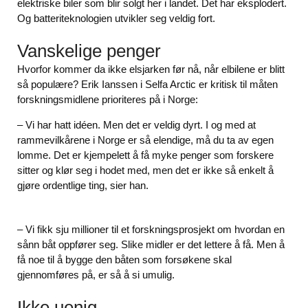
elektriske biler som blir solgt her i landet. Det har eksplodert.
Og batteriteknologien utvikler seg veldig fort.
Vanskelige penger
Hvorfor kommer da ikke elsjarken før nå, når elbilene er blitt
så populære? Erik Ianssen i Selfa Arctic er kritisk til måten
forskningsmidlene prioriteres på i Norge:
– Vi har hatt idéen. Men det er veldig dyrt. I og med at
rammevilkårene i Norge er så elendige, må du ta av egen
lomme. Det er kjempelett å få myke penger som forskere
sitter og klør seg i hodet med, men det er ikke så enkelt å
gjøre ordentlige ting, sier han.
– Vi fikk sju millioner til et forskningsprosjekt om hvordan en
sånn båt oppfører seg. Slike midler er det lettere å få. Men å
få noe til å bygge den båten som forsøkene skal
gjennomføres på, er så å si umulig.
Ikke uenig