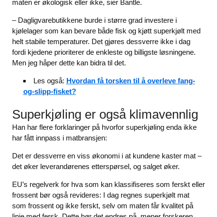
maten er økologisk eller ikke, sier Bantle.
– Dagligvarebutikkene burde i større grad investere i
kjølelager som kan bevare både fisk og kjøtt superkjølt med
helt stabile temperaturer. Det gjøres dessverre ikke i dag
fordi kjedene prioriterer de enkleste og billigste løsningene.
Men jeg håper dette kan bidra til det.
Les også:
Hvordan få torsken til å overleve fang-
og-slipp-fisket?
Superkjøling er også klimavennlig
Han har flere forklaringer på hvorfor superkjøling enda ikke
har fått innpass i matbransjen:
Det er dessverre en viss økonomi i at kundene kaster mat –
det øker leverandørenes etterspørsel, og salget øker.
EU’s regelverk for hva som kan klassifiseres som ferskt eller
frossent bør også revideres: I dag regnes superkjølt mat
som frossent og ikke ferskt, selv om maten får kvalitet på
linje med fersk. Dette bør det endres på, mener forskeren.