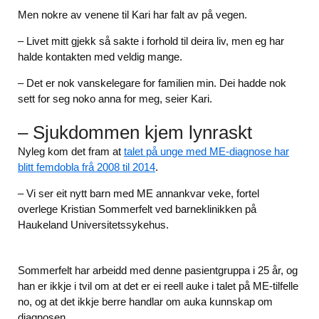
Men nokre av venene til Kari har falt av på vegen.
– Livet mitt gjekk så sakte i forhold til deira liv, men eg har
halde kontakten med veldig mange.
– Det er nok vanskelegare for familien min. Dei hadde nok
sett for seg noko anna for meg, seier Kari.
– Sjukdommen kjem lynraskt
Nyleg kom det fram at
talet på unge med ME-diagnose har
blitt femdobla frå 2008 til 2014
.
– Vi ser eit nytt barn med ME annankvar veke, fortel
overlege Kristian Sommerfelt ved barneklinikken på
Haukeland Universitetssykehus.
Sommerfelt har arbeidd med denne pasientgruppa i 25 år, og
han er ikkje i tvil om at det er ei reell auke i talet på ME-tilfelle
no, og at det ikkje berre handlar om auka kunnskap om
diagnosen.