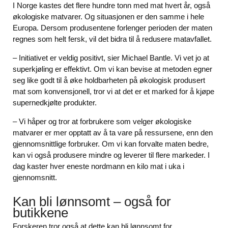
I Norge kastes det flere hundre tonn med mat hvert år, også
økologiske matvarer. Og situasjonen er den samme i hele
Europa. Dersom produsentene forlenger perioden der maten
regnes som helt fersk, vil det bidra til å redusere matavfallet.
– Initiativet er veldig positivt, sier Michael Bantle. Vi vet jo at
superkjøling er effektivt. Om vi kan bevise at metoden egner
seg like godt til å øke holdbarheten på økologisk produsert
mat som konvensjonell, tror vi at det er et marked for å kjøpe
supernedkjølte produkter.
– Vi håper og tror at forbrukere som velger økologiske
matvarer er mer opptatt av å ta vare på ressursene, enn den
gjennomsnittlige forbruker. Om vi kan forvalte maten bedre,
kan vi også produsere mindre og leverer til flere markeder. I
dag kaster hver eneste nordmann en kilo mat i uka i
gjennomsnitt.
Kan bli lønnsomt – også for
butikkene
Forskeren tror også at dette kan bli lønnsomt for