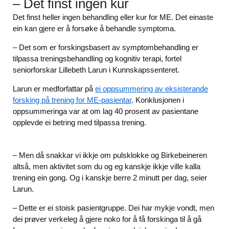
– Det finst ingen kur
Det finst heller ingen behandling eller kur for ME. Det einaste
ein kan gjere er å forsøke å behandle symptoma.
– Det som er forskingsbasert av symptombehandling er
tilpassa treningsbehandling og kognitiv terapi, fortel
seniorforskar Lillebeth Larun i Kunnskapssenteret.
Larun er medforfattar på
ei oppsummering av eksisterande
forsking på trening for ME-pasientar
. Konklusjonen i
oppsummeringa var at om lag 40 prosent av pasientane
opplevde ei betring med tilpassa trening.
– Men då snakkar vi ikkje om pulsklokke og Birkebeineren
altså, men aktivitet som du og eg kanskje ikkje ville kalla
trening ein gong. Og i kanskje berre 2 minutt per dag, seier
Larun.
– Dette er ei stoisk pasientgruppe. Dei har mykje vondt, men
dei prøver verkeleg å gjere noko for å få forskinga til å gå