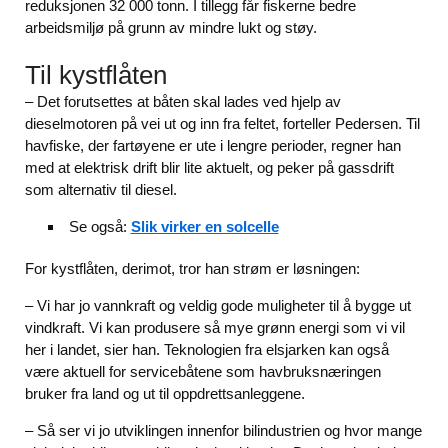
reduksjonen 32 000 tonn. I tillegg får fiskerne bedre
arbeidsmiljø på grunn av mindre lukt og støy.
Til kystflåten
– Det forutsettes at båten skal lades ved hjelp av
dieselmotoren på vei ut og inn fra feltet, forteller Pedersen. Til
havfiske, der fartøyene er ute i lengre perioder, regner han
med at elektrisk drift blir lite aktuelt, og peker på gassdrift
som alternativ til diesel.
Se også:
Slik virker en solcelle
For kystflåten, derimot, tror han strøm er løsningen:
– Vi har jo vannkraft og veldig gode muligheter til å bygge ut
vindkraft. Vi kan produsere så mye grønn energi som vi vil
her i landet, sier han. Teknologien fra elsjarken kan også
være aktuell for servicebåtene som havbruksnæringen
bruker fra land og ut til oppdrettsanleggene.
– Så ser vi jo utviklingen innenfor bilindustrien og hvor mange