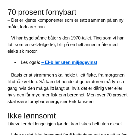
70 prosent fornybart
– Det er kjente komponenter som er satt sammen på en ny
måte, forklarer han.
– Vi har bygd sånne båter siden 1970-tallet. Ting som vi har
tatt som en selvfølge før, blir på en helt annen måte med
elektrisk motor.
Les også:
– El-biler uten miljøgevinst
– Basis er at strømmen skal holde til ett fiske, fra morgenen
til utpå kvelden. Så kan det hende at generatoren må fyres i
gang hvis den må gå litt langt ut, hvis det er dårlig vær eller
hvis den får mye mer fisk enn beregnet. Men over 70 prosent
skal være fornybar energi, sier Erik Ianssen.
Ikke lønnsomt
Likevel er det lenge igjen før det kan fiskes helt uten diesel:
– I dag er det ikke lønnsomt fordi batteriene rett og slett er for