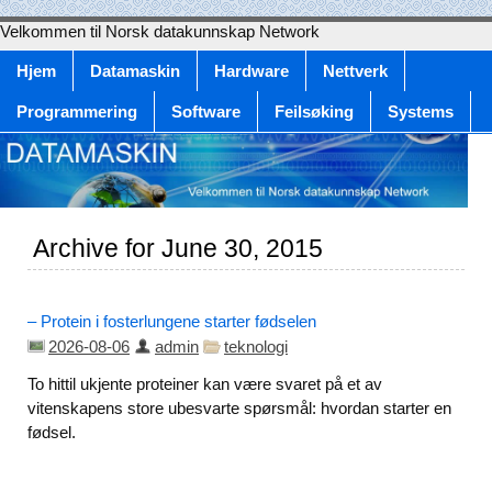
Velkommen til Norsk datakunnskap Network
Hjem
Datamaskin
Hardware
Nettverk
Programmering
Software
Feilsøking
Systems
Archive for June 30, 2015
– Protein i fosterlungene starter fødselen
2026-08-06
admin
teknologi
To hittil ukjente proteiner kan være svaret på et av
vitenskapens store ubesvarte spørsmål: hvordan starter en
fødsel.