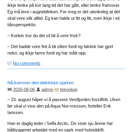
ikkje tenke på kor lang tid det har gått, eller tenke framover.
Eg må leve i augneblinken. For meg er det utenkeleg at det
skal vere slik alltid. Eg kan halde ut litt og litt, men ikkje i eit
tiårsperspektiv.
– Korleis trur du det vil bli å vere frisk?
– Det hadde vore fint å bli sliten fordi eg faktisk har gjort
noko, og ikkje berre fordi eg har stått opp.
No comments
Nå kommer den elektriske sjarken
2026-08-06
admin
teknologi
– 23. august håper vi å passere Vestfjorden fossilfritt. Uken
før skal vi vise den på Aqua Nor-messen, forteller Erik
Ianssen.
Han er daglig leder i Selfa Arctic. De siste sju årene har
båtbyggeriet arbeidet med en sjark med hybriddrift.