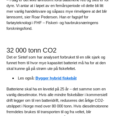
dyre. Vi antar at i løpet av en femårsperiode vil dette bli litt
mer vanlig handelsvare og såpass mye rimeligere at det blir
lønnsomt, sier Roar Pedersen. Han er fagsjef for
fartøyteknologi i FHF – Fiskeri- og havbruksnæringens
forskningsfond.
32 000 tonn CO2
Det er Sintef som har analysert forbruket til en slik sjark og
funnet frem til hvor mye kapasitet batteriet må ha for at den
skal kunne gå på strøm ute på fiskefeltet.
Les også:
Bygger hybrid fiskebåt
Batteriene skal ha en levetid på 25 år – det samme som en
vanlig dieselmotor. Hvis alle mindre fiskebåter i kommersiell
drift legger om til ren batteridrift, reduseres det årlige CO2-
utslippet i Norge med over 80 000 tonn. Hvis dieselmotorene
fremdeles brukes til transporten til og fra veltet, blir