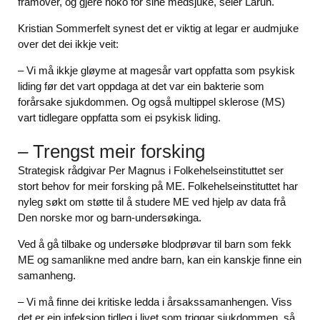
framover, og gjere noko for sine medsjuke, seier Larun.
Kristian Sommerfelt synest det er viktig at legar er audmjuke
over det dei ikkje veit:
– Vi må ikkje gløyme at magesår vart oppfatta som psykisk
liding før det vart oppdaga at det var ein bakterie som
forårsake sjukdommen. Og også multippel sklerose (MS)
vart tidlegare oppfatta som ei psykisk liding.
– Trengst meir forsking
Strategisk rådgivar Per Magnus i Folkehelseinstituttet ser
stort behov for meir forsking på ME. Folkehelseinstituttet har
nyleg søkt om støtte til å studere ME ved hjelp av data frå
Den norske mor og barn-undersøkinga.
Ved å gå tilbake og undersøke blodprøvar til barn som fekk
ME og samanlikne med andre barn, kan ein kanskje finne ein
samanheng.
– Vi må finne dei kritiske ledda i årsakssamanhengen. Viss
det er ein infeksjon tidleg i livet som triggar sjukdommen, så