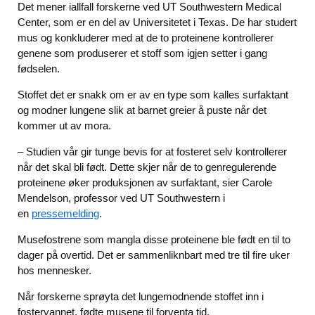
Det mener iallfall forskerne ved UT Southwestern Medical
Center, som er en del av Universitetet i Texas. De har studert
mus og konkluderer med at de to proteinene kontrollerer
genene som produserer et stoff som igjen setter i gang
fødselen.
Stoffet det er snakk om er av en type som kalles surfaktant
og modner lungene slik at barnet greier å puste når det
kommer ut av mora.
– Studien vår gir tunge bevis for at fosteret selv kontrollerer
når det skal bli født. Dette skjer når de to genregulerende
proteinene øker produksjonen av surfaktant, sier Carole
Mendelson, professor ved UT Southwestern i
en
pressemelding
.
Musefostrene som mangla disse proteinene ble født en til to
dager på overtid. Det er sammenliknbart med tre til fire uker
hos mennesker.
Når forskerne sprøyta det lungemodnende stoffet inn i
fostervannet, fødte musene til forventa tid.