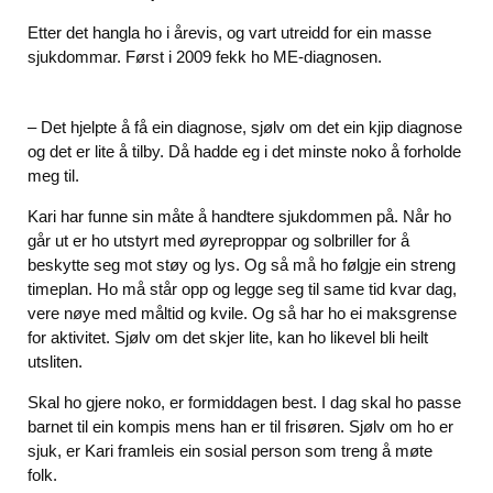
Etter det hangla ho i årevis, og vart utreidd for ein masse
sjukdommar. Først i 2009 fekk ho ME-diagnosen.
– Det hjelpte å få ein diagnose, sjølv om det ein kjip diagnose
og det er lite å tilby. Då hadde eg i det minste noko å forholde
meg til.
Kari har funne sin måte å handtere sjukdommen på. Når ho
går ut er ho utstyrt med øyreproppar og solbriller for å
beskytte seg mot støy og lys. Og så må ho følgje ein streng
timeplan. Ho må står opp og legge seg til same tid kvar dag,
vere nøye med måltid og kvile. Og så har ho ei maksgrense
for aktivitet. Sjølv om det skjer lite, kan ho likevel bli heilt
utsliten.
Skal ho gjere noko, er formiddagen best. I dag skal ho passe
barnet til ein kompis mens han er til frisøren. Sjølv om ho er
sjuk, er Kari framleis ein sosial person som treng å møte
folk.