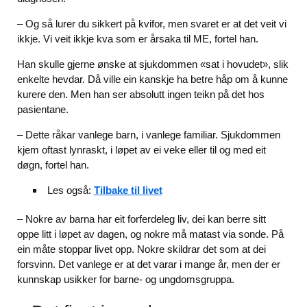
– Og så lurer du sikkert på kvifor, men svaret er at det veit vi
ikkje. Vi veit ikkje kva som er årsaka til ME, fortel han.
Han skulle gjerne ønske at sjukdommen «sat i hovudet», slik
enkelte hevdar. Då ville ein kanskje ha betre håp om å kunne
kurere den. Men han ser absolutt ingen teikn på det hos
pasientane.
– Dette råkar vanlege barn, i vanlege familiar. Sjukdommen
kjem oftast lynraskt, i løpet av ei veke eller til og med eit
døgn, fortel han.
Les også:
Tilbake til livet
– Nokre av barna har eit forferdeleg liv, dei kan berre sitt
oppe litt i løpet av dagen, og nokre må matast via sonde. På
ein måte stoppar livet opp. Nokre skildrar det som at dei
forsvinn. Det vanlege er at det varar i mange år, men der er
kunnskap usikker for barne- og ungdomsgruppa.