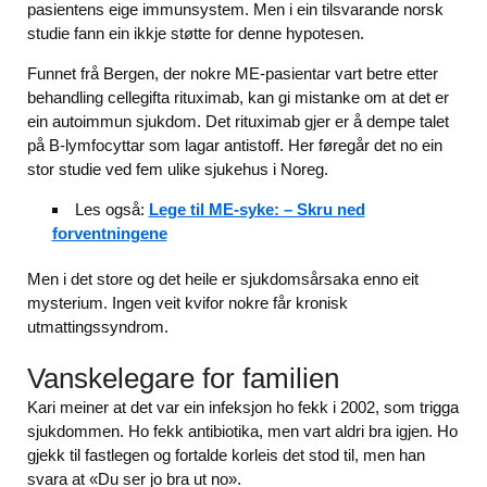
pasientens eige immunsystem. Men i ein tilsvarande norsk
studie fann ein ikkje støtte for denne hypotesen.
Funnet frå Bergen, der nokre ME-pasientar vart betre etter
behandling cellegifta rituximab, kan gi mistanke om at det er
ein autoimmun sjukdom. Det rituximab gjer er å dempe talet
på B-lymfocyttar som lagar antistoff. Her føregår det no ein
stor studie ved fem ulike sjukehus i Noreg.
Les også:
Lege til ME-syke: – Skru ned
forventningene
Men i det store og det heile er sjukdomsårsaka enno eit
mysterium. Ingen veit kvifor nokre får kronisk
utmattingssyndrom.
Vanskelegare for familien
Kari meiner at det var ein infeksjon ho fekk i 2002, som trigga
sjukdommen. Ho fekk antibiotika, men vart aldri bra igjen. Ho
gjekk til fastlegen og fortalde korleis det stod til, men han
svara at «Du ser jo bra ut no».