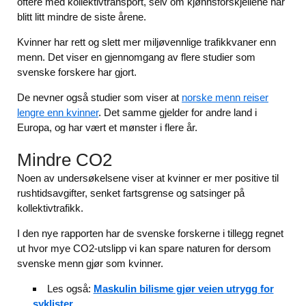
oftere med kollektivtransport, selv om kjønnsforskjellene har
blitt litt mindre de siste årene.
Kvinner har rett og slett mer miljøvennlige trafikkvaner enn
menn. Det viser en gjennomgang av flere studier som
svenske forskere har gjort.
De nevner også studier som viser at
norske menn reiser
lengre enn kvinner
. Det samme gjelder for andre land i
Europa, og har vært et mønster i flere år.
Mindre CO2
Noen av undersøkelsene viser at kvinner er mer positive til
rushtidsavgifter, senket fartsgrense og satsinger på
kollektivtrafikk.
I den nye rapporten har de svenske forskerne i tillegg regnet
ut hvor mye CO2-utslipp vi kan spare naturen for dersom
svenske menn gjør som kvinner.
Les også:
Maskulin bilisme gjør veien utrygg for
syklister