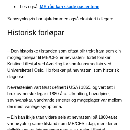
Les også:
ME-råd kan skade pasientene
Sannsynlegvis har sjukdommen også eksistert tidlegare.
Historisk forløpar
– Den historiske tilstanden som oftast blir trekt fram som ein
mogleg forløpar til ME/CFS er nevrasteni, fortel forskar
Kristine Lillestøl ved Avdeling for samfunnsmedisin ved
Universitetet i Oslo. Ho forskar på nevrasteni som historisk
diagnose.
Nevrastenien vart først definert i USA i 1869, og vart tatt i
bruk av norske legar i 1880-åra. Utmatting, hovudpine,
søvnvanskar, vandrande smerter og mageplager var mellom
dei mest vanlege symptoma.
– Ein kan ikkje utan vidare seie at nevrasteni på 1800-talet
var nøyaktig same tilstand som ME/CFS i dag, men der er
definitivt nokre interessante parallellar, seier Lillestøl.