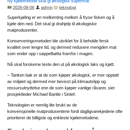
Ny kjølemetode skal gi økologisk supermat
2026-08-06
admin
teknologi
Superkjøling er en mellomting mellom å fryse fisken og å
kjøle den ned. Det skal gi drahjelp til økologiske
matprodusenter.
Konserveringsmetoden ble utviklet for å beholde fersk
kvalitet over lengre tid, og dermed redusere mengden mat
som ender opp i søppelbøtta framfor i magen.
Nå skal forskerne teste den ut på økologisk laks og kjøtt.
– Tanken bak er at de som kjøper økologisk, er mer opptatt
av miljøet og dermed mer bevisst på klimautslipp og
ressursutnyttelse enn de som kjøper vanlige råvarer, sier
prosjektleder Michael Bantle i Sintef.
Teknologien er nemlig lite brukt av de
konvensjonelle matprodusentene fordi dagligvarekjedene ofte
prioriterer de billigste og enkleste kjølemetodene.