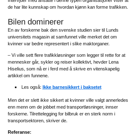
Intervjuer med ansatte i denne typen organisasjoner viser at
de har lite kunnskap om hvordan kjønn kan forme trafikken.
Bilen dominerer
En av forskerne bak den svenske studien sier til Lunds
universitets magasin at samfunnet ville merket det om
kvinner var bedre representert i slike maktorganer.
– Vi ville sett flere trafikkløsninger som legger til rette for at
mennesker går, sykler og reiser kollektivt, hevder Lena
Hiselius, som nå er i ferd med å skrive en vitenskapelig
artikkel om funnene.
Les også:
Ikke barnesikkert i baksetet
Men det er slett ikke sikkert at kvinner ville valgt annerledes
enn menn om de jobbet med transportløsninger, innser
forskerne. Tilrettelegging for bilbruk er en sterk norm i
transportsektoren, skriver de.
Referanse: