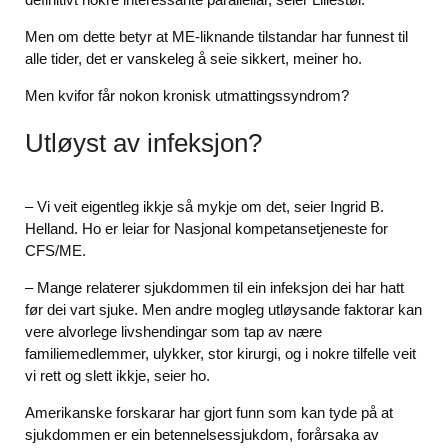
Men om dette betyr at ME-liknande tilstandar har funnest til
alle tider, det er vanskeleg å seie sikkert, meiner ho.
Men kvifor får nokon kronisk utmattingssyndrom?
Utløyst av infeksjon?
– Vi veit eigentleg ikkje så mykje om det, seier Ingrid B.
Helland. Ho er leiar for Nasjonal kompetansetjeneste for
CFS/ME.
– Mange relaterer sjukdommen til ein infeksjon dei har hatt
før dei vart sjuke. Men andre mogleg utløysande faktorar kan
vere alvorlege livshendingar som tap av nære
familiemedlemmer, ulykker, stor kirurgi, og i nokre tilfelle veit
vi rett og slett ikkje, seier ho.
Amerikanske forskarar har gjort funn som kan tyde på at
sjukdommen er ein betennelsessjukdom, forårsaka av