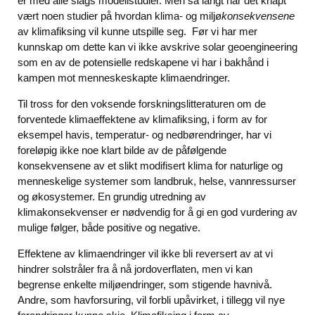
er med alle slags modellstudier. Men så langt har det knapt
vært noen studier på hvordan klima- og miljø
konsekvensene
av klimafiksing vil kunne utspille seg. Før vi har mer
kunnskap om dette kan vi ikke avskrive solar geoengineering
som en av de potensielle redskapene vi har i bakhånd i
kampen mot menneskeskapte klimaendringer.
Til tross for den voksende forskningslitteraturen om de
forventede klimaeffektene av klimafiksing, i form av for
eksempel havis, temperatur- og nedbørendringer, har vi
foreløpig ikke noe klart bilde av de påfølgende
konsekvensene av et slikt modifisert klima for naturlige og
menneskelige systemer som landbruk, helse, vannressurser
og økosystemer. En grundig utredning av
klimakonsekvenser er nødvendig for å gi en god vurdering av
mulige følger, både positive og negative.
Effektene av klimaendringer vil ikke bli reversert av at vi
hindrer solstråler fra å nå jordoverflaten, men vi kan
begrense enkelte miljøendringer, som stigende havnivå.
Andre, som havforsuring, vil forbli upåvirket, i tillegg vil nye