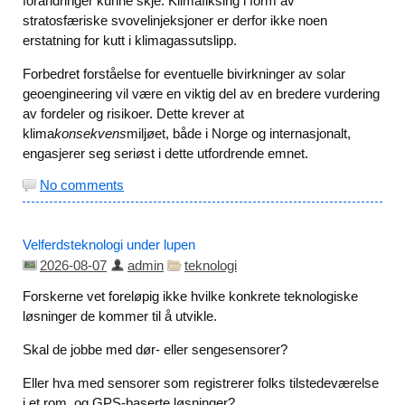
forandringer kunne skje. Klimafiksing i form av
stratosfæriske svovelinjeksjoner er derfor ikke noen
erstatning for kutt i klimagassutslipp.
Forbedret forståelse for eventuelle bivirkninger av solar
geoengineering vil være en viktig del av en bredere vurdering
av fordeler og risikoer. Dette krever at
klima
konsekvens
miljøet, både i Norge og internasjonalt,
engasjerer seg seriøst i dette utfordrende emnet.
No comments
Velferdsteknologi under lupen
2026-08-07
admin
teknologi
Forskerne vet foreløpig ikke hvilke konkrete teknologiske
løsninger de kommer til å utvikle.
Skal de jobbe med dør- eller sengesensorer?
Eller hva med sensorer som registrerer folks tilstedeværelse
i et rom, og GPS-baserte løsninger?