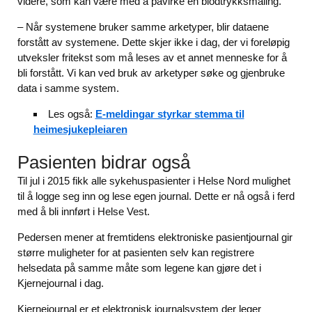
videre, som kan være med å påvirke en blodtrykksmåling.
– Når systemene bruker samme arketyper, blir dataene
forstått av systemene. Dette skjer ikke i dag, der vi foreløpig
utveksler fritekst som må leses av et annet menneske for å
bli forstått. Vi kan ved bruk av arketyper søke og gjenbruke
data i samme system.
Les også:
E-meldingar styrkar stemma til
heimesjukepleiaren
Pasienten bidrar også
Til jul i 2015 fikk alle sykehuspasienter i Helse Nord mulighet
til å logge seg inn og lese egen journal. Dette er nå også i ferd
med å bli innført i Helse Vest.
Pedersen mener at fremtidens elektroniske pasientjournal gir
større muligheter for at pasienten selv kan registrere
helsedata på samme måte som legene kan gjøre det i
Kjernejournal i dag.
Kjernejournal er et elektronisk journalsystem der leger