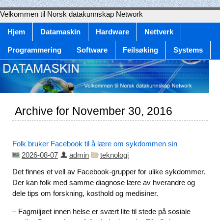
Velkommen til Norsk datakunnskap Network
Hjem
Datamaskin
Hardware
Nettverk
Programmering
Software
Feilsøking
Systems
Archive for November 30, 2016
Folk bruker Facebook til å lære om sykdommen sin
2026-08-07
admin
teknologi
Det finnes et vell av Facebook-grupper for ulike sykdommer.
Der kan folk med samme diagnose lære av hverandre og
dele tips om forskning, kosthold og medisiner.
– Fagmiljøet innen helse er svært lite til stede på sosiale