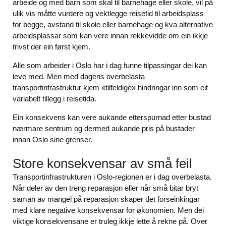
arbeide og med barn som skal til barnehage eller skole, vil på
ulik vis måtte vurdere og vektlegge reisetid til arbeidsplass
for begge, avstand til skole eller barnehage og kva alternative
arbeidsplassar som kan vere innan rekkevidde om ein ikkje
trivst der ein først kjem.
Alle som arbeider i Oslo har i dag funne tilpassingar dei kan
leve med. Men med dagens overbelasta
transportinfrastruktur kjem «tilfeldige» hindringar inn som eit
variabelt tillegg i reisetida.
Ein konsekvens kan vere aukande etterspurnad etter bustad
nærmare sentrum og dermed aukande pris på bustader
innan Oslo sine grenser.
Store konsekvensar av små feil
Transportinfrastrukturen i Oslo-regionen er i dag overbelasta.
Når deler av den treng reparasjon eller når små bitar bryt
saman av mangel på reparasjon skaper det forseinkingar
med klare negative konsekvensar for økonomien. Men dei
viktige konsekvensane er truleg ikkje lette å rekne på. Over