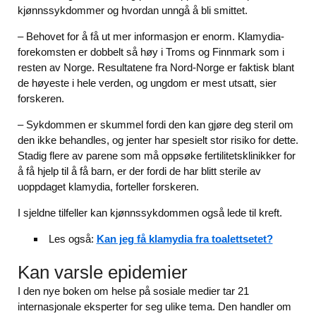
kjønnssykdommer og hvordan unngå å bli smittet.
– Behovet for å få ut mer informasjon er enorm. Klamydia-
forekomsten er dobbelt så høy i Troms og Finnmark som i
resten av Norge. Resultatene fra Nord-Norge er faktisk blant
de høyeste i hele verden, og ungdom er mest utsatt, sier
forskeren.
– Sykdommen er skummel fordi den kan gjøre deg steril om
den ikke behandles, og jenter har spesielt stor risiko for dette.
Stadig flere av parene som må oppsøke fertilitetsklinikker for
å få hjelp til å få barn, er der fordi de har blitt sterile av
uoppdaget klamydia, forteller forskeren.
I sjeldne tilfeller kan kjønnssykdommen også lede til kreft.
Les også:
Kan jeg få klamydia fra toalettsetet?
Kan varsle epidemier
I den nye boken om helse på sosiale medier tar 21
internasjonale eksperter for seg ulike tema. Den handler om