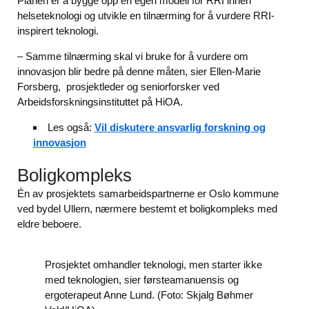
Planen er å bygge opp en egen modell for RRI innen
helseteknologi og utvikle en tilnærming for å vurdere RRI-
inspirert teknologi.
– Samme tilnærming skal vi bruke for å vurdere om
innovasjon blir bedre på denne måten, sier Ellen-Marie
Forsberg, prosjektleder og seniorforsker ved
Arbeidsforskningsinstituttet på HiOA.
Les også:
Vil diskutere ansvarlig forskning og
innovasjon
Boligkompleks
Én av prosjektets samarbeidspartnerne er Oslo kommune
ved bydel Ullern, nærmere bestemt et boligkompleks med
eldre beboere.
Prosjektet omhandler teknologi, men starter ikke
med teknologien, sier førsteamanuensis og
ergoterapeut Anne Lund. (Foto: Skjalg Bøhmer