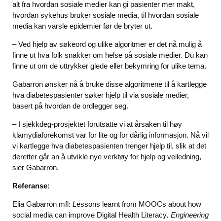
alt fra hvordan sosiale medier kan gi pasienter mer makt,
hvordan sykehus bruker sosiale media, til hvordan sosiale
media kan varsle epidemier før de bryter ut.
– Ved hjelp av søkeord og ulike algoritmer er det nå mulig å
finne ut hva folk snakker om helse på sosiale medier. Du kan
finne ut om de uttrykker glede eller bekymring for ulike tema.
Gabarron ønsker nå å bruke disse algoritmene til å kartlegge
hva diabetespasienter søker hjelp til via sosiale medier,
basert på hvordan de ordlegger seg.
– I sjekkdeg-prosjektet forutsatte vi at årsaken til høy
klamydiaforekomst var for lite og for dårlig informasjon. Nå vil
vi kartlegge hva diabetespasienten trenger hjelp til, slik at det
deretter går an å utvikle nye verktøy for hjelp og veiledning,
sier Gabarron.
Referanse:
Elia Gabarron mfl:
L
essons learnt from MOOCs about how
social media can improve Digital Health Literacy
.
Engineering