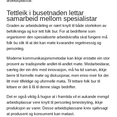
arbeidsplassar.
Tettleik i busetnaden lettar
samarbeid mellom spesialistar
Graden av arbeidsdeling er nært knytt til både storleiken av
befolkninga og kor tett folk bur. For at bedriftene som
organiserer den spesialiserte arbeidskrafta skal fungere må
folk bu slik til at dei kan møte kvarandre regelmessig og
personleg.
Moderne kommunikasjonsmetodar kan ikkje erstatte ein stor
prosent av tradisjonelle andlet-til-andlet møte. Medarbeidarar,
særleg der ein driv med innovasjon, må ha tid saman, ikkje
berre til formelle møte og diskusjonar, men enno meir for dei
litt meir tilfeldige og uformelle møta. Til tettare folk bur til
lettare er det å få til denne slags bedrifter.
Det er også viktig å hugse at i framtida vil ei aukande mengd
arbeidsplassar vere knytt til personleg tenesteyting, ikkje
produksjon av varer. Desse arbeidsplassane krev sjølvsagt
at produsent og konsument kan møtast.