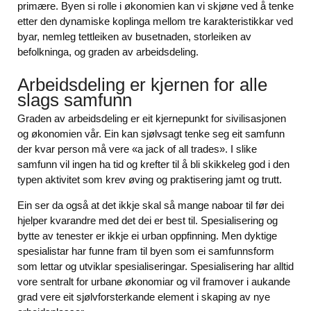
primære. Byen si rolle i økonomien kan vi skjøne ved å tenke
etter den dynamiske koplinga mellom tre karakteristikkar ved
byar, nemleg tettleiken av busetnaden, storleiken av
befolkninga, og graden av arbeidsdeling.
Arbeidsdeling er kjernen for alle
slags samfunn
Graden av arbeidsdeling er eit kjernepunkt for sivilisasjonen
og økonomien vår. Ein kan sjølvsagt tenke seg eit samfunn
der kvar person må vere «a jack of all trades». I slike
samfunn vil ingen ha tid og krefter til å bli skikkeleg god i den
typen aktivitet som krev øving og praktisering jamt og trutt.
Ein ser da også at det ikkje skal så mange naboar til før dei
hjelper kvarandre med det dei er best til. Spesialisering og
bytte av tenester er ikkje ei urban oppfinning. Men dyktige
spesialistar har funne fram til byen som ei samfunnsform
som lettar og utviklar spesialiseringar. Spesialisering har alltid
vore sentralt for urbane økonomiar og vil framover i aukande
grad vere eit sjølvforsterkande element i skaping av nye