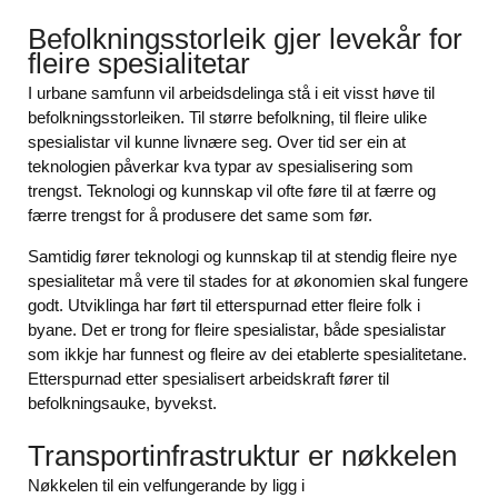
Befolkningsstorleik gjer levekår for
fleire spesialitetar
I urbane samfunn vil arbeidsdelinga stå i eit visst høve til
befolkningsstorleiken. Til større befolkning, til fleire ulike
spesialistar vil kunne livnære seg. Over tid ser ein at
teknologien påverkar kva typar av spesialisering som
trengst. Teknologi og kunnskap vil ofte føre til at færre og
færre trengst for å produsere det same som før.
Samtidig fører teknologi og kunnskap til at stendig fleire nye
spesialitetar må vere til stades for at økonomien skal fungere
godt. Utviklinga har ført til etterspurnad etter fleire folk i
byane. Det er trong for fleire spesialistar, både spesialistar
som ikkje har funnest og fleire av dei etablerte spesialitetane.
Etterspurnad etter spesialisert arbeidskraft fører til
befolkningsauke, byvekst.
Transportinfrastruktur er nøkkelen
Nøkkelen til ein velfungerande by ligg i