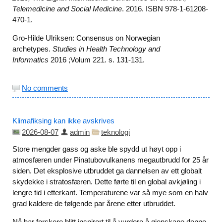
Telemedicine and Social Medicine
. 2016. ISBN 978-1-61208-
470-1.
Gro-Hilde Ulriksen: Consensus on Norwegian
archetypes.
Studies in Health Technology and
Informatics
2016 ;Volum 221. s. 131-131.
No comments
Klimafiksing kan ikke avskrives
2026-08-07
admin
teknologi
Store mengder gass og aske ble spydd ut høyt opp i
atmosfæren under Pinatubovulkanens megautbrudd for 25 år
siden. Det eksplosive utbruddet ga dannelsen av ett globalt
skydekke i stratosfæren. Dette førte til en global avkjøling i
lengre tid i etterkant. Temperaturene var så mye som en halv
grad kaldere de følgende par årene etter utbruddet.
Nå har forskere blitt inspirert til å vurdere å gjenskape denne