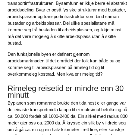
transportinfrastrukturen. Bysamfunn er ikkje berre ei abstrakt
arbeidsdeling. Byar er også fysiske strukturar med bustader,
arbeidsplassar og transportinfrastruktur som bind saman
bustader og arbeidsplassar. Dei ulike spesialistane må
komme seg frå bustaden til arbeidsplassen, og ikkje minst
må det vere mogeleg å skifte arbeidsplass utan å skifte
bustad.
Den funksjonelle byen er definert gjennom
arbeidsmarknaden til det området der folk kan både bu og
komme seg til arbeidsplassen på rimeleg tid og til
overkommeleg kostnad. Men kva er rimeleg tid?
Rimeleg reisetid er mindre enn 30
minutt
Byplanen som romarane brukte den tida hest eller gange var
dei einaste transportmidla la opp til ei maksimal befolkning på
ca. 50.000 fordelt på 1600-2400 da. Ein sirkel med radius 800
meter gjer oss ca. 2000 da. Å krysse ein slik by vil dreie seg
om å gå ca. ein og ein halv kilometer i rett line, eller kanskje