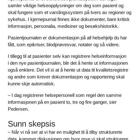
samler viktige helseopplysninger om deg som pasient og
skal fungere som et varslingssystem på tvers av regioner og
sykehus. I kjernejournal finnes ikke dokumenter, bare kritisk
informasjon, personalia, medisiner og besøkshistorikk.
Pasientjournalen er dokumentasjon på all helsehjelp du har
fått, som epikriser, blodprøvesvar, notater og så videre.
I tillegg til at pasienter selv kan registrere helseinformasjon
i den nye pasientjournalen, blir det å hente ut informasjonen
også enklere. Det vil si at å hente ut data til kvalitetsregistre
og andre som krever dokumentasjon og rapportering skal
kunne skje automatisk.
– I dag registrerer helsepersonell som regel den samme
informasjonen på en pasient to, tre og fire ganger, sier
Pedersen.
Sunn skepsis
– Når vi nå ser at vi har en mulighet til å tilby strukturerte
data, kommer diskusjonen om hvor mye vi skal strukturere,