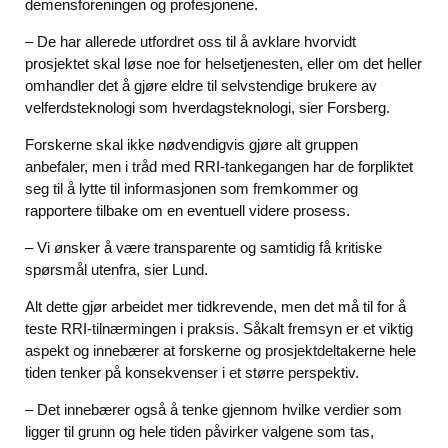
demensforeningen og profesjonene.
– De har allerede utfordret oss til å avklare hvorvidt
prosjektet skal løse noe for helsetjenesten, eller om det heller
omhandler det å gjøre eldre til selvstendige brukere av
velferdsteknologi som hverdagsteknologi, sier Forsberg.
Forskerne skal ikke nødvendigvis gjøre alt gruppen
anbefaler, men i tråd med RRI-tankegangen har de forpliktet
seg til å lytte til informasjonen som fremkommer og
rapportere tilbake om en eventuell videre prosess.
– Vi ønsker å være transparente og samtidig få kritiske
spørsmål utenfra, sier Lund.
Alt dette gjør arbeidet mer tidkrevende, men det må til for å
teste RRI-tilnærmingen i praksis. Såkalt fremsyn er et viktig
aspekt og innebærer at forskerne og prosjektdeltakerne hele
tiden tenker på konsekvenser i et større perspektiv.
– Det innebærer også å tenke gjennom hvilke verdier som
ligger til grunn og hele tiden påvirker valgene som tas,