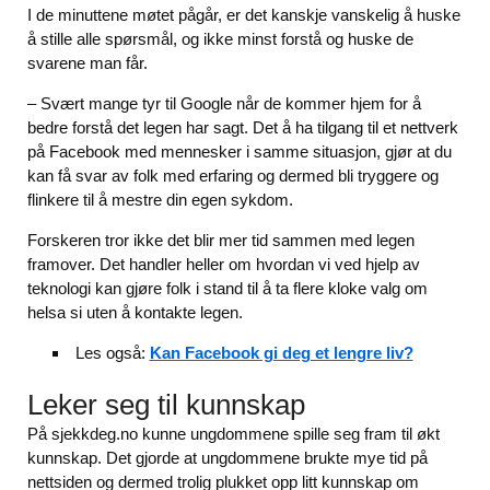
I de minuttene møtet pågår, er det kanskje vanskelig å huske
å stille alle spørsmål, og ikke minst forstå og huske de
svarene man får.
– Svært mange tyr til Google når de kommer hjem for å
bedre forstå det legen har sagt. Det å ha tilgang til et nettverk
på Facebook med mennesker i samme situasjon, gjør at du
kan få svar av folk med erfaring og dermed bli tryggere og
flinkere til å mestre din egen sykdom.
Forskeren tror ikke det blir mer tid sammen med legen
framover. Det handler heller om hvordan vi ved hjelp av
teknologi kan gjøre folk i stand til å ta flere kloke valg om
helsa si uten å kontakte legen.
Les også:
Kan Facebook gi deg et lengre liv?
Leker seg til kunnskap
På sjekkdeg.no kunne ungdommene spille seg fram til økt
kunnskap. Det gjorde at ungdommene brukte mye tid på
nettsiden og dermed trolig plukket opp litt kunnskap om