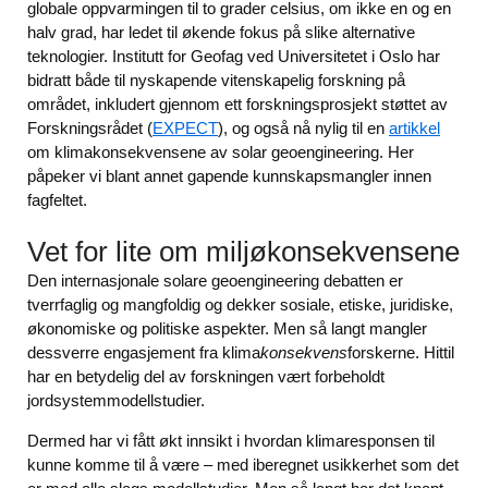
globale oppvarmingen til to grader celsius, om ikke en og en
halv grad, har ledet til økende fokus på slike alternative
teknologier. Institutt for Geofag ved Universitetet i Oslo har
bidratt både til nyskapende vitenskapelig forskning på
området, inkludert gjennom ett forskningsprosjekt støttet av
Forskningsrådet (
EXPECT
), og også nå nylig til en
artikkel
om klimakonsekvensene av solar geoengineering. Her
påpeker vi blant annet gapende kunnskapsmangler innen
fagfeltet.
Vet for lite om miljøkonsekvensene
Den internasjonale solare geoengineering debatten er
tverrfaglig og mangfoldig og dekker sosiale, etiske, juridiske,
økonomiske og politiske aspekter. Men så langt mangler
dessverre engasjement fra klima
konsekvens
forskerne. Hittil
har en betydelig del av forskningen vært forbeholdt
jordsystemmodellstudier.
Dermed har vi fått økt innsikt i hvordan klimaresponsen til
kunne komme til å være – med iberegnet usikkerhet som det