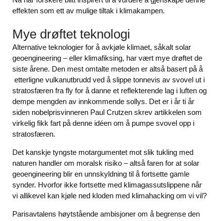
effekten som ett av mulige tiltak i klimakampen.
Mye drøftet teknologi
Alternative teknologier for å avkjøle klimaet, såkalt solar
geoengineering – eller klimafiksing, har vært mye drøftet de
siste årene. Den mest omtalte metoden er altså basert på å
etterligne vulkanutbrudd ved å slippe tonnevis av svovel ut i
stratosfæren fra fly for å danne et reflekterende lag i luften og
dempe mengden av innkommende sollys. Det er i år ti år
siden nobelprisvinneren Paul Crutzen skrev artikkelen som
virkelig fikk fart på denne idéen om å pumpe svovel opp i
stratosfæren.
Det kanskje tyngste motargumentet mot slik tukling med
naturen handler om moralsk risiko – altså faren for at solar
geoengineering blir en unnskyldning til å fortsette gamle
synder. Hvorfor ikke fortsette med klimagassutslippene når
vi allikevel kan kjøle ned kloden med klimahacking om vi vil?
Parisavtalens høytstående ambisjoner om å begrense den