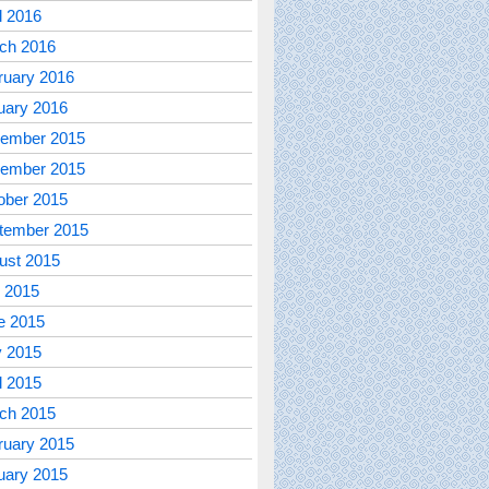
l 2016
ch 2016
ruary 2016
uary 2016
ember 2015
ember 2015
ober 2015
tember 2015
ust 2015
y 2015
e 2015
 2015
l 2015
ch 2015
ruary 2015
uary 2015