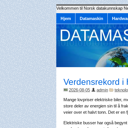
Velkommen til Norsk datakunnskap N
Hjem
Datamaskin
Hardwa
Verdensrekord i h
2026-08-05
admin
teknolo
Mange lovpriser elektriske biler, 
store deler av energien sin til å f
veier over et halvt tonn. Det er en 
Elektriske busser har også begynt å