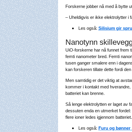
Forskerne jobber nå med å bytte ut 
– Uheldigvis er ikke elektrolytter i f
Les også:
Silisium gir spru
Nanotynn skilleveg
UiO-forskerne har nå funnet frem til
femti nanometer bred. Femti nanome
tusen ganger smalere enn i dagens el
kan forskeren tillate dette fordi d
Men samtidig er det viktig at avsta
kommer i kontakt med hverandre, ko
batteriet kan brenne.
Så lenge elektrolytten er laget av f
dessuten enda en utmerket fordel:
flere ioner ledes igjennom batteriet.
Les også:
Furu og bønner s