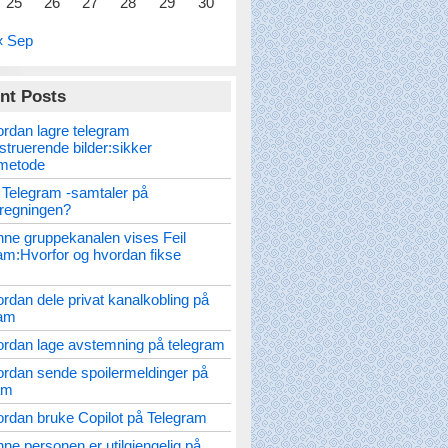
25
26
27
28
29
30
« Sep
nt Posts
rdan lagre telegram
struerende bilder:sikker
metode
 Telegram -samtaler på
nregningen?
ne gruppekanalen vises Feil
am:Hvorfor og hvordan fikse
rdan dele privat kanalkobling på
ram
rdan lage avstemning på telegram
rdan sende spoilermeldinger på
am
rdan bruke Copilot på Telegram
ne personen er utilgjengelig på