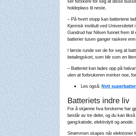
ser forskere for seg at disse bussen
holdeplass til neste.
– På hvert stopp kan batteriene lade
Kjemisk institutt ved Universitet
Gandrud har Nilsen funnet frem til
batterier tusen ganger raskere enn 
I første runde ser de for seg at b
betalingskort, som blir som en lit
– Batteriet kan lades opp på halva
uten at forbrukeren merker noe, fort
Les også:
Nytt superbatter
Batteriets indre liv
For å skjønne hva forskerne har gjor
består av tre deler, og du kan lik
gang:katode, elektrolytt og anode.
Strømmen skapes når elektroner forf