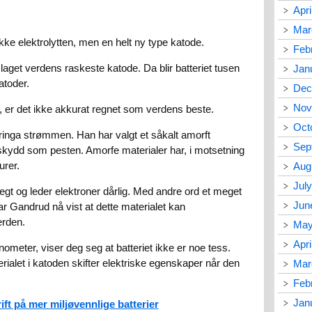
Apri
Mar
ke elektrolytten, men en helt ny type katode.
Feb
 laget verdens raskeste katode. Da blir batteriet tusen
Jan
toder.
Dec
Nov
e, er det ikke akkurat regnet som verdens beste.
Oct
ringa strømmen. Han har valgt et såkalt amorft
Sep
skydd som pesten. Amorfe materialer har, i motsetning
urer.
Aug
Jul
egt og leder elektroner dårlig. Med andre ord et meget
Jun
har Gandrud nå vist at dette materialet kan
erden.
May
Apri
ometer, viser deg seg at batteriet ikke er noe tess.
rialet i katoden skifter elektriske egenskaper når den
Mar
Feb
Jan
ft på mer miljøvennlige batterier