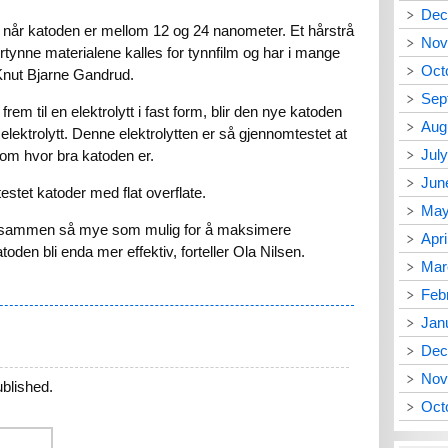
Dec
a når katoden er mellom 12 og 24 nanometer. Et hårstrå
Nov
tynne materialene kalles for tynnfilm og har i mange
Oct
 Knut Bjarne Gandrud.
Sep
rem til en elektrolytt i fast form, blir den nye katoden
Aug
elektrolytt. Denne elektrolytten er så gjennomtestet at
Jul
 om hvor bra katoden er.
Jun
estet katoder med flat overflate.
May
let sammen så mye som mulig for å maksimere
Apri
oden bli enda mer effektiv, forteller Ola Nilsen.
Mar
Feb
Jan
Dec
Nov
ublished.
Oct