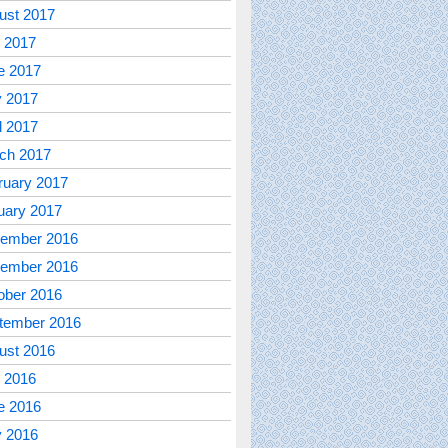
ust 2017
y 2017
e 2017
 2017
l 2017
ch 2017
ruary 2017
uary 2017
ember 2016
ember 2016
ober 2016
tember 2016
ust 2016
y 2016
e 2016
 2016