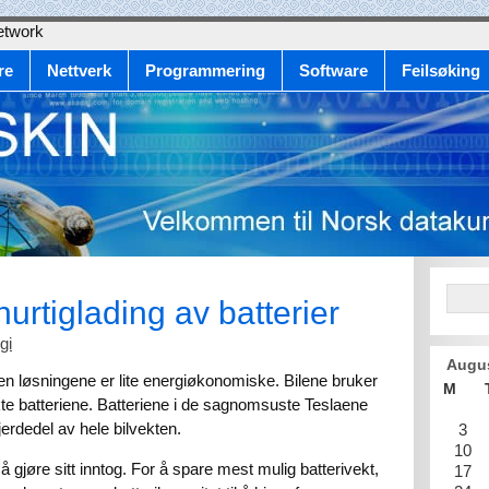
etwork
re
Nettverk
Programmering
Software
Feilsøking
urtiglading av batterier
gi
Augu
men løsningene er lite energiøkonomiske. Bilene bruker
M
rakte batteriene. Batteriene i de sagnomsuste Teslaene
fjerdedel av hele bilvekten.
3
10
 gjøre sitt inntog. For å spare mest mulig batterivekt,
17