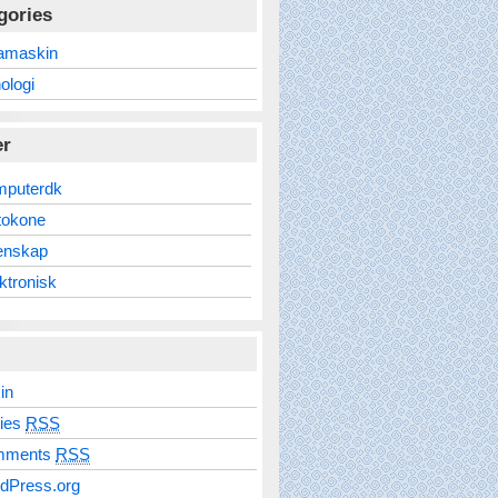
gories
amaskin
ologi
er
mputerdk
tokone
enskap
ktronisk
in
ries
RSS
mments
RSS
dPress.org