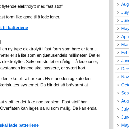
Aug
flytende elektrolytt med fast stoff.
Jul
ast form like gode til å lede ioner.
Jun
t til batteriene
May
Apri
g
Mar
 en ny type elektrolytt i fast form som bare er fem til
Feb
ter er så lite som en tjuetusendels millimeter. Det er
Jan
ektrolytter. Selv om stoffet er dårlig til å lede ioner,
en avstanden ionene skal passere, er svært kort.
Dec
Nov
nden ikke blir altfor kort. Hvis anoden og katoden
rtsluttes systemet. Da blir det så bråvarmt at
Oct
Sep
Aug
ast stoff, er det ikke noe problem. Fast stoff har
 Overflaten kan lages så ru som mulig. Da kan enda
Jul
Jun
kal lade batteriene
May