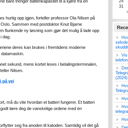
24
e bare trenger batterikapasitet til å kjøre fra en
31
s hurtig opp igjen, forteller professor Ola Nilsen på
et i Oslo. Sammen med postdoktor Knut Bjarne
Rece
 en flunkende ny løsning som gjør det mulig å lade opp
i dag.
Hvo
selvde
skudd
atteriene deres kan brukes i fremtidens moderne
en datamaskin.
Vis
telefo
nnet sekund, mens kortet leses i betalingsterminalen,
Den
eller Nilsen.
Telegr
(2024)
i på vei
Hvo
Teleg
Hvo
t, må du vite hvordan et batteri fungerer. Et batteri
Hvo
så godt lære deg de vanskelige ordene med én
telegr
Hvo
lytter seg fra anoden til katoden. Samtidig vil det gå
Den