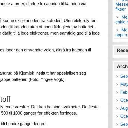
ladete atomer, direkte fra anoden til katoden via
Messen
fikser
Mel
å kunne skille anoden fra katoden. Uten elektrolytten
enkle 
noden til katoden uten at noen fikk glede av batteriet.
Mel
 dårlig til å lede elektroner, men samtidig god til å lede
appen 
res ioner den omvendte veien, altså fra katoden til
Rece
Arch
ndrud på Kjemisk institutt har spesialisert seg
Sep
jappe batterier. (Foto: Yngve Vogt.)
May
Feb
toff
Oct
 flytende væsker. Det kan ha sine svakheter. De fleste
Aug
00 til 1000 ganger før effekten forringes.
Oct
 bli hundre ganger lengre.
Sep