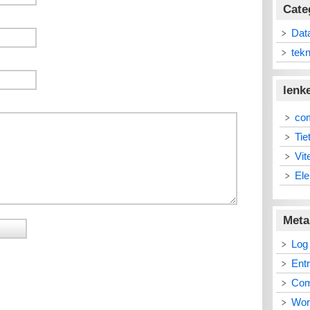
Cate
Dat
tekn
lenk
co
Tie
Vit
Ele
Meta
Log 
Ent
Co
Wor