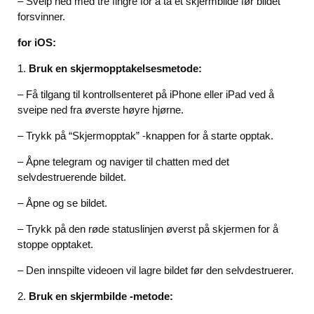
– Sveip ned med tre fingre for å ta et skjermbilde før bildet
forsvinner.
for iOS:
1.
Bruk en skjermopptakelsesmetode:
– Få tilgang til kontrollsenteret på iPhone eller iPad ved å
sveipe ned fra øverste høyre hjørne.
– Trykk på “Skjermopptak” -knappen for å starte opptak.
– Åpne telegram og naviger til chatten med det
selvdestruerende bildet.
– Åpne og se bildet.
– Trykk på den røde statuslinjen øverst på skjermen for å
stoppe opptaket.
– Den innspilte videoen vil lagre bildet før den selvdestruerer.
2.
Bruk en skjermbilde -metode: