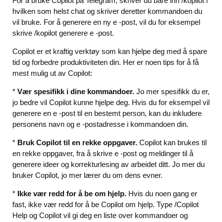
For å bruke Copilot på Telegram, skriver du bare inn /kopilot i
hvilken som helst chat og skriver deretter kommandoen du
vil bruke. For å generere en ny e -post, vil du for eksempel
skrive /kopilot generere e -post.
Copilot er et kraftig verktøy som kan hjelpe deg med å spare
tid og forbedre produktiviteten din. Her er noen tips for å få
mest mulig ut av Copilot:
*
Vær spesifikk i dine kommandoer.
Jo mer spesifikk du er,
jo bedre vil Copilot kunne hjelpe deg. Hvis du for eksempel vil
generere en e -post til en bestemt person, kan du inkludere
personens navn og e -postadresse i kommandoen din.
*
Bruk Copilot til en rekke oppgaver.
Copilot kan brukes til
en rekke oppgaver, fra å skrive e -post og meldinger til å
generere ideer og korrekturlesing av arbeidet ditt. Jo mer du
bruker Copilot, jo mer lærer du om dens evner.
*
Ikke vær redd for å be om hjelp.
Hvis du noen gang er
fast, ikke vær redd for å be Copilot om hjelp. Type /Copilot
Help og Copilot vil gi deg en liste over kommandoer og