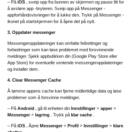
– På
iOS
, sveip opp fra bunnen av skjermen og pause litt for
å avsløre app -bryteren. Sveip opp på Messenger -
appforhåndsvisningen for å lukke den. Trykk på Messenger -
ikonet på startskjermen for å åpne det på nytt.
3. Oppdater messenger
Messengeroppdateringer kan omfatte feilrettinger og
forbedringer som kan løse problemet med forsvinnende
meldinger. Sjekk appbutikken din (Google Play Store eller
App Store) for eventuelle ventende messengeroppdateringer
og installer dem.
4. Clear Messenger Cache
Å tømme appens cache kan fjerne midlertidige data og løse
problemer som å forsvinne meldinger.
– På
Android
, gå til enheten din
Innstillinger
>
apper
>
Messenger
>
lagring
. Trykk på
klar cache
.
– På
iOS
, Åpne
Messenger
>
Profil
>
Innstillinger
>
klare