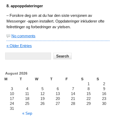
8.
appoppdateringer
– Forsikre deg om at du har den siste versjonen av
Messenger -appen installert. Oppdateringer inkluderer ofte
feilrettinger og forbedringer av ytelsen.
No comments
« Older Entries
August 2026
M
T
W
T
F
S
S
1
2
3
4
5
6
7
8
9
10
11
12
13
14
15
16
17
18
19
20
21
22
23
24
25
26
27
28
29
30
31
« Sep