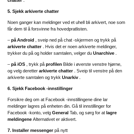
chatter
.
5. Sjekk arkiverte chatter
Noen ganger kan meldinger ved et uhell bli arkivert, noe som
får dem til å forsvinne fra hovedpratlisten.
–
på Android
, sveip ned på chat -skjermen og trykk på
arkiverte chatter
. Hvis det er noen arkiverte meldinger,
trykker du på og holder samtalen, velger du
Unarchive
.
–
på iOS
, trykk på
profilen
Bilde i øverste venstre hjørne,
og velg deretter
arkiverte chatter
. Sveip til venstre på den
arkiverte samtalen og trykk
Unarkiv
.
6. Sjekk Facebook -innstillinger
Forsikre deg om at Facebook -innstillingene dine lar
meldinger lagres på enheten din. Gå til innstillinger for
Facebook -konto, velg
General
Tab, og sørg for at
lagre
meldingene
Alternativet er aktivert.
7. Installer messenger
på nytt