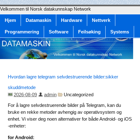
Velkommen til Norsk datakunnskap Network
Hjem
Datamaskin
Hardware
Nettverk
Programmering
Software
Feilsøking
Systems
Hvordan lagre telegram selvdestruerende bilder:sikker
skuddmetode
2026-08-09
admin
Uncategorized
For å lagre selvdestruerende bilder på Telegram, kan du
bruke en rekke metoder avhengig av operativsystem og
enhet. Vi viser deg noen alternativer for både Android- og iOS
-enheter:
for Android: