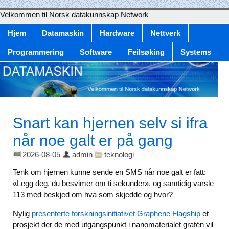
Velkommen til Norsk datakunnskap Network
Hjem
Datamaskin
Hardware
Nettverk
Programmering
Software
Feilsøking
Systems
Snart kan hjernen selv si ifra
når noe galt er på gang
2026-08-05
admin
teknologi
Tenk om hjernen kunne sende en SMS når noe galt er fatt:
«Legg deg, du besvimer om ti sekunder», og samtidig varsle
113 med beskjed om hva som skjedde og hvor?
Nylig
presenterte forskningsinitiativet Graphene Flagship
et
prosjekt der de med utgangspunkt i nanomaterialet grafén vil