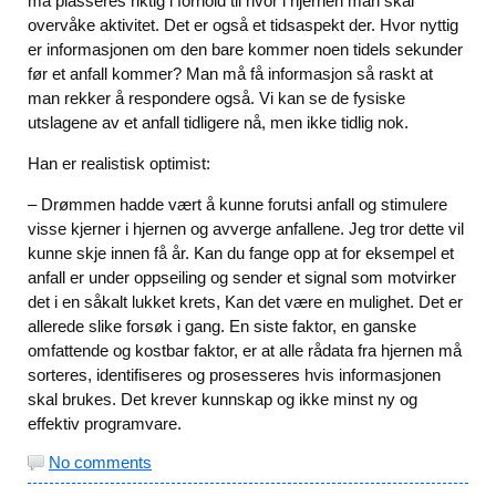
må plasseres riktig i forhold til hvor i hjernen man skal
overvåke aktivitet. Det er også et tidsaspekt der. Hvor nyttig
er informasjonen om den bare kommer noen tidels sekunder
før et anfall kommer? Man må få informasjon så raskt at
man rekker å respondere også. Vi kan se de fysiske
utslagene av et anfall tidligere nå, men ikke tidlig nok.
Han er realistisk optimist:
– Drømmen hadde vært å kunne forutsi anfall og stimulere
visse kjerner i hjernen og avverge anfallene. Jeg tror dette vil
kunne skje innen få år. Kan du fange opp at for eksempel et
anfall er under oppseiling og sender et signal som motvirker
det i en såkalt lukket krets, Kan det være en mulighet. Det er
allerede slike forsøk i gang. En siste faktor, en ganske
omfattende og kostbar faktor, er at alle rådata fra hjernen må
sorteres, identifiseres og prosesseres hvis informasjonen
skal brukes. Det krever kunnskap og ikke minst ny og
effektiv programvare.
No comments