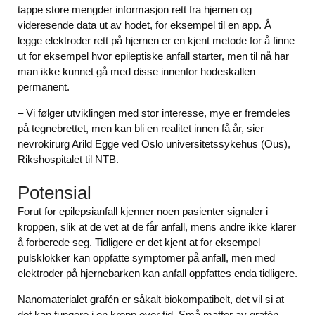
tappe store mengder informasjon rett fra hjernen og
videresende data ut av hodet, for eksempel til en app. Å
legge elektroder rett på hjernen er en kjent metode for å finne
ut for eksempel hvor epileptiske anfall starter, men til nå har
man ikke kunnet gå med disse innenfor hodeskallen
permanent.
– Vi følger utviklingen med stor interesse, mye er fremdeles
på tegnebrettet, men kan bli en realitet innen få år, sier
nevrokirurg Arild Egge ved Oslo universitetssykehus (Ous),
Rikshospitalet til NTB.
Potensial
Forut for epilepsianfall kjenner noen pasienter signaler i
kroppen, slik at de vet at de får anfall, mens andre ikke klarer
å forberede seg. Tidligere er det kjent at for eksempel
pulsklokker kan oppfatte symptomer på anfall, men med
elektroder på hjernebarken kan anfall oppfattes enda tidligere.
Nanomaterialet grafén er såkalt biokompatibelt, det vil si at
det kan fungere i en kropp over tid. Små matter av grafén