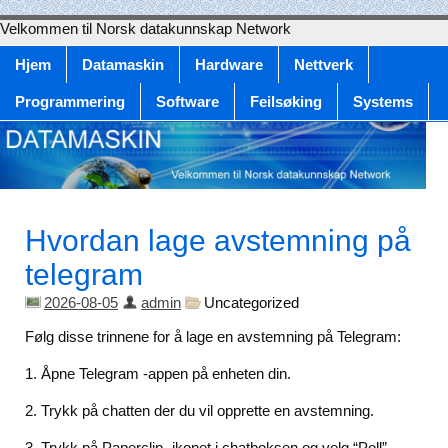
Velkommen til Norsk datakunnskap Network
Hjem
Datamaskin
Hardware
Nettverk
Programmering
Software
Feilsøking
Systems
Hvordan lage avstemning på
telegram
2026-08-05
admin
Uncategorized
Følg disse trinnene for å lage en avstemning på Telegram:
1. Åpne Telegram -appen på enheten din.
2. Trykk på chatten der du vil opprette en avstemning.
3. Trykk på Paperclip -ikonet i chatboksen og velg “Poll”.