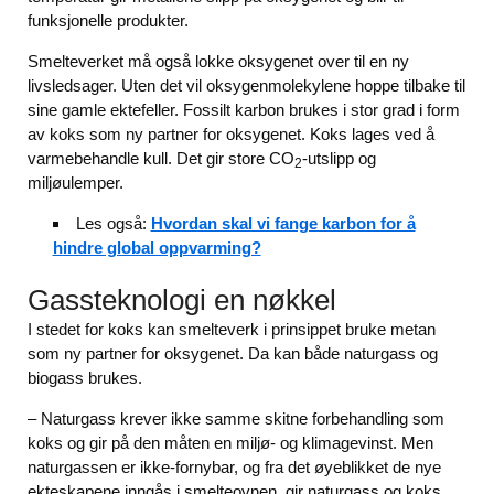
funksjonelle produkter.
Smelteverket må også lokke oksygenet over til en ny
livsledsager. Uten det vil oksygenmolekylene hoppe tilbake til
sine gamle ektefeller. Fossilt karbon brukes i stor grad i form
av koks som ny partner for oksygenet. Koks lages ved å
varmebehandle kull. Det gir store CO
-utslipp og
2
miljøulemper.
Les også:
Hvordan skal vi fange karbon for å
hindre global oppvarming?
Gassteknologi en nøkkel
I stedet for koks kan smelteverk i prinsippet bruke metan
som ny partner for oksygenet. Da kan både naturgass og
biogass brukes.
– Naturgass krever ikke samme skitne forbehandling som
koks og gir på den måten en miljø- og klimagevinst. Men
naturgassen er ikke-fornybar, og fra det øyeblikket de nye
ekteskapene inngås i smelteovnen, gir naturgass og koks