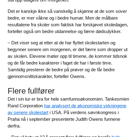
Det er kanskje ikke så vanskelig å skjønne at de som sover
bedre, er mer våkne og i bedre humør. Men de målbare
resultatene fra skoler som faktisk har forskjøvet skoledagen,
forteller også om bedre utdannelse og færre dødsulykker.
– Det viser seg at etter at de har flyttet skolestarten og
begynner senere om morgenen, er det færre som dropper ut
av skolen. Elevene møter opp til timene, de kommer tidsnok
og de får bedre karakterer i faget de har i første time.
Samtidig presterer de bedre på prøver og de får bedre
gjennomsnittskarakter, forteller Owens.
Flere fullfører
Det i sin tur er bra for hele samfunnsøkonomien. Tankesmien
Rand Corporation
har analysert de økonomiske virkningene
av senere skolestart
i USA. På verdens søvnkongress i
Praha nå i september presenterte Judith Owens funnene
derfra.