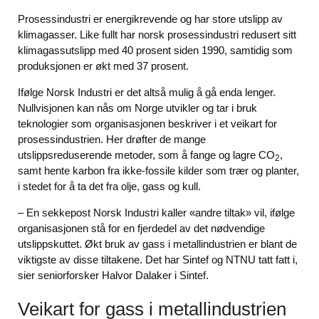
Prosessindustri er energikrevende og har store utslipp av
klimagasser. Like fullt har norsk prosessindustri redusert sitt
klimagassutslipp med 40 prosent siden 1990, samtidig som
produksjonen er økt med 37 prosent.
Ifølge Norsk Industri er det altså mulig å gå enda lenger.
Nullvisjonen kan nås om Norge utvikler og tar i bruk
teknologier som organisasjonen beskriver i et veikart for
prosessindustrien. Her drøfter de mange
utslippsreduserende metoder, som å fange og lagre CO
,
2
samt hente karbon fra ikke-fossile kilder som trær og planter,
i stedet for å ta det fra olje, gass og kull.
– En sekkepost Norsk Industri kaller «andre tiltak» vil, ifølge
organisasjonen stå for en fjerdedel av det nødvendige
utslippskuttet. Økt bruk av gass i metallindustrien er blant de
viktigste av disse tiltakene. Det har Sintef og NTNU tatt fatt i,
sier seniorforsker Halvor Dalaker i Sintef.
Veikart for gass i metallindustrien