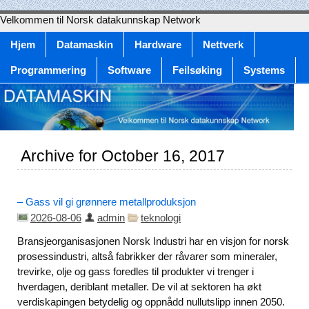
Velkommen til Norsk datakunnskap Network
Hjem
Datamaskin
Hardware
Nettverk
Programmering
Software
Feilsøking
Systems
Archive for October 16, 2017
– Gass vil gi grønnere metallproduksjon
2026-08-06
admin
teknologi
Bransjeorganisasjonen Norsk Industri har en visjon for norsk
prosessindustri, altså fabrikker der råvarer som mineraler,
trevirke, olje og gass foredles til produkter vi trenger i
hverdagen, deriblant metaller. De vil at sektoren ha økt
verdiskapingen betydelig og oppnådd nullutslipp innen 2050.