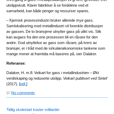
utslippskutt. Klarer fabrikker å se fordelene ved et
samarbeid, kan både penger og ressurser spares.
– Kjemisk prosessindustri bruker allerede mye gass.
Samlokalisering med metallindustri vil forenkle distribusjon
av gassen. De to bransjene utnytter gass på ulikt vis. Slik
kan avgass fra den ene prosessen bli en råvare for den
andre. God utnyttelse av gass som råvare, på tvers av
bransjer, er i tråd med de sirkulærøkonomiske tankene som
mange mener at framtida må baseres på, sier Dalaker.
Referanse:
Dalaker, H. m.fl: Veikart for gass i metallindustrien – Økt
verdiskaping og reduserte utslipp.
Veikart publisert ved Sintef
(2017). [
pdf.
]
No comments
Tidlig skolestart koster milliarder