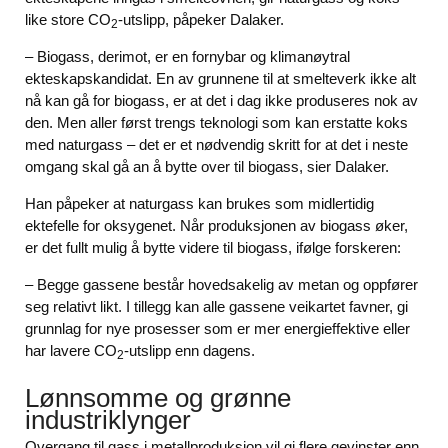
like store CO
-utslipp, påpeker Dalaker.
2
– Biogass, derimot, er en fornybar og klimanøytral
ekteskapskandidat. En av grunnene til at smelteverk ikke alt
nå kan gå for biogass, er at det i dag ikke produseres nok av
den. Men aller først trengs teknologi som kan erstatte koks
med naturgass – det er et nødvendig skritt for at det i neste
omgang skal gå an å bytte over til biogass, sier Dalaker.
Han påpeker at naturgass kan brukes som midlertidig
ektefelle for oksygenet. Når produksjonen av biogass øker,
er det fullt mulig å bytte videre til biogass, ifølge forskeren:
– Begge gassene består hovedsakelig av metan og oppfører
seg relativt likt. I tillegg kan alle gassene veikartet favner, gi
grunnlag for nye prosesser som er mer energieffektive eller
har lavere CO
-utslipp enn dagens.
2
Lønnsomme og grønne
industriklynger
Overgang til gass i metallproduksjon vil gi flere gevinster enn