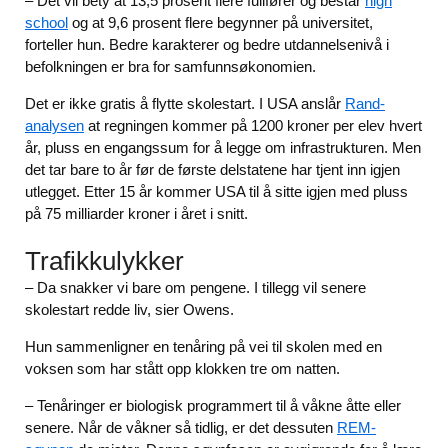
– Det vil bety at 13,5 prosent flere fullfører og består
high
school
og at 9,6 prosent flere begynner på universitet,
forteller hun. Bedre karakterer og bedre utdannelsenivå i
befolkningen er bra for samfunnsøkonomien.
Det er ikke gratis å flytte skolestart. I USA anslår
Rand-
analysen
at regningen kommer på 1200 kroner per elev hvert
år, pluss en engangssum for å legge om infrastrukturen. Men
det tar bare to år før de første delstatene har tjent inn igjen
utlegget. Etter 15 år kommer USA til å sitte igjen med pluss
på 75 milliarder kroner i året i snitt.
Trafikkulykker
– Da snakker vi bare om pengene. I tillegg vil senere
skolestart redde liv, sier Owens.
Hun sammenligner en tenåring på vei til skolen med en
voksen som har stått opp klokken tre om natten.
– Tenåringer er biologisk programmert til å våkne åtte eller
senere. Når de våkner så tidlig, er det dessuten
REM-