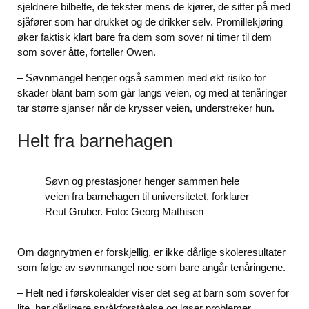
sjeldnere bilbelte, de tekster mens de kjører, de sitter på med
sjåfører som har drukket og de drikker selv. Promillekjøring
øker faktisk klart bare fra dem som sover ni timer til dem
som sover åtte, forteller Owen.
– Søvnmangel henger også sammen med økt risiko for
skader blant barn som går langs veien, og med at tenåringer
tar større sjanser når de krysser veien, understreker hun.
Helt fra barnehagen
Søvn og prestasjoner henger sammen hele
veien fra barnehagen til universitetet, forklarer
Reut Gruber. Foto: Georg Mathisen
Om døgnrytmen er forskjellig, er ikke dårlige skoleresultater
som følge av søvnmangel noe som bare angår tenåringene.
– Helt ned i førskolealder viser det seg at barn som sover for
lite, har dårligere språkforståelse og løser problemer