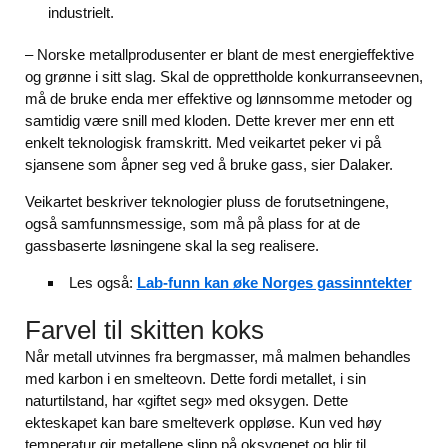
industrielt.
– Norske metallprodusenter er blant de mest energieffektive
og grønne i sitt slag. Skal de opprettholde konkurranseevnen,
må de bruke enda mer effektive og lønnsomme metoder og
samtidig være snill med kloden. Dette krever mer enn ett
enkelt teknologisk framskritt. Med veikartet peker vi på
sjansene som åpner seg ved å bruke gass, sier Dalaker.
Veikartet beskriver teknologier pluss de forutsetningene,
også samfunnsmessige, som må på plass for at de
gassbaserte løsningene skal la seg realisere.
Les også:
Lab-funn kan øke Norges gassinntekter
Farvel til skitten koks
Når metall utvinnes fra bergmasser, må malmen behandles
med karbon i en smelteovn. Dette fordi metallet, i sin
naturtilstand, har «giftet seg» med oksygen. Dette
ekteskapet kan bare smelteverk oppløse. Kun ved høy
temperatur gir metallene slipp på oksygenet og blir til