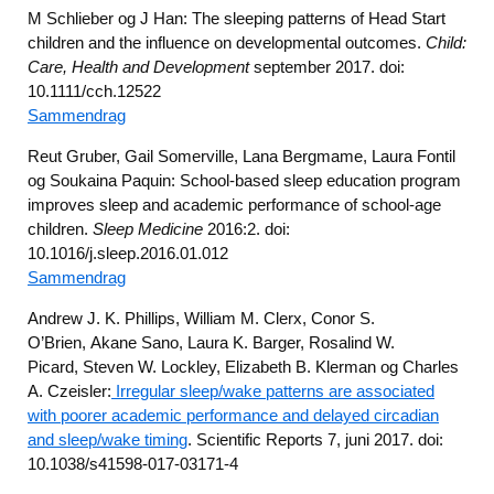
M Schlieber og J Han: The sleeping patterns of Head Start
children and the influence on developmental outcomes.
Child:
Care, Health and Development
september 2017. doi:
10.1111/cch.12522
Sammendrag
Reut Gruber, Gail Somerville, Lana Bergmame, Laura Fontil
og Soukaina Paquin: School-based sleep education program
improves sleep and academic performance of school-age
children.
Sleep Medicine
2016:2. doi:
10.1016/j.sleep.2016.01.012
Sammendrag
Andrew J. K. Phillips, William M. Clerx, Conor S.
O’Brien, Akane Sano, Laura K. Barger, Rosalind W.
Picard, Steven W. Lockley, Elizabeth B. Klerman og Charles
A. Czeisler:
Irregular sleep/wake patterns are associated
with poorer academic performance and delayed circadian
and sleep/wake timing
. Scientific Reports 7, juni 2017. doi:
10.1038/s41598-017-03171-4