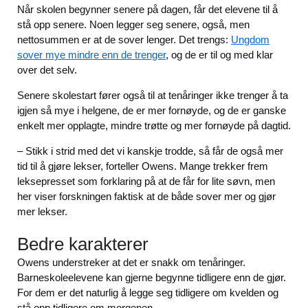
Når skolen begynner senere på dagen, får det elevene til å
stå opp senere. Noen legger seg senere, også, men
nettosummen er at de sover lenger. Det trengs:
Ungdom
sover mye mindre enn de trenger
, og de er til og med klar
over det selv.
Senere skolestart fører også til at tenåringer ikke trenger å ta
igjen så mye i helgene, de er mer fornøyde, og de er ganske
enkelt mer opplagte, mindre trøtte og mer fornøyde på dagtid.
– Stikk i strid med det vi kanskje trodde, så får de også mer
tid til å gjøre lekser, forteller Owens. Mange trekker frem
leksepresset som forklaring på at de får for lite søvn, men
her viser forskningen faktisk at de både sover mer og gjør
mer lekser.
Bedre karakterer
Owens understreker at det er snakk om tenåringer.
Barneskoleelevene kan gjerne begynne tidligere enn de gjør.
For dem er det naturlig å legge seg tidligere om kvelden og
stå opp tidligere om morgenen.