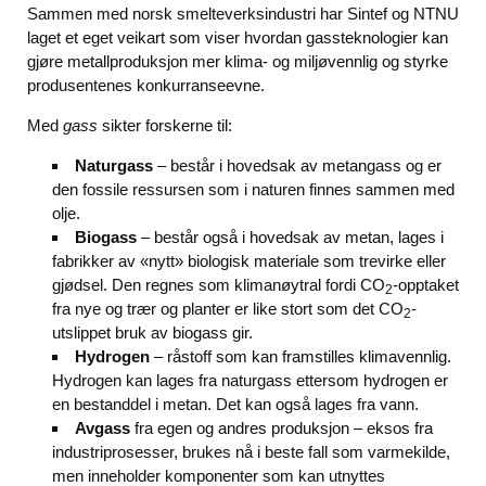
Sammen med norsk smelteverksindustri har Sintef og NTNU
laget et eget veikart som viser hvordan gassteknologier kan
gjøre metallproduksjon mer klima- og miljøvennlig og styrke
produsentenes konkurranseevne.
Med
gass
sikter forskerne til:
Naturgass
– består i hovedsak av metangass og er
den fossile ressursen som i naturen finnes sammen med
olje.
Biogass
– består også i hovedsak av metan, lages i
fabrikker av «nytt» biologisk materiale som trevirke eller
gjødsel. Den regnes som klimanøytral fordi CO
-opptaket
2
fra nye og trær og planter er like stort som det CO
-
2
utslippet bruk av biogass gir.
Hydrogen
– råstoff som kan framstilles klimavennlig.
Hydrogen kan lages fra naturgass ettersom hydrogen er
en bestanddel i metan. Det kan også lages fra vann.
Avgass
fra egen og andres produksjon – eksos fra
industriprosesser, brukes nå i beste fall som varmekilde,
men inneholder komponenter som kan utnyttes