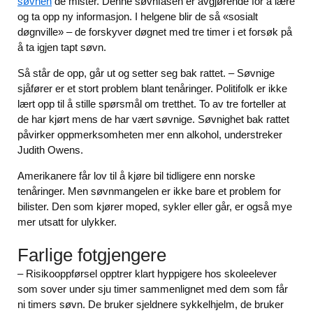
søvnen
de mister. Denne søvnfasen er avgjørende for å lære
og ta opp ny informasjon. I helgene blir de så «sosialt
døgnville» – de forskyver døgnet med tre timer i et forsøk på
å ta igjen tapt søvn.
Så står de opp, går ut og setter seg bak rattet. – Søvnige
sjåfører er et stort problem blant tenåringer. Politifolk er ikke
lært opp til å stille spørsmål om tretthet. To av tre forteller at
de har kjørt mens de har vært søvnige. Søvnighet bak rattet
påvirker oppmerksomheten mer enn alkohol, understreker
Judith Owens.
Amerikanere får lov til å kjøre bil tidligere enn norske
tenåringer. Men søvnmangelen er ikke bare et problem for
bilister. Den som kjører moped, sykler eller går, er også mye
mer utsatt for ulykker.
Farlige fotgjengere
– Risikooppførsel opptrer klart hyppigere hos skoleelever
som sover under sju timer sammenlignet med dem som får
ni timers søvn. De bruker sjeldnere sykkelhjelm, de bruker