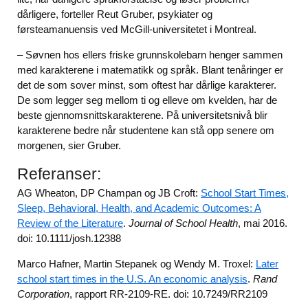
dårligere, forteller Reut Gruber, psykiater og
førsteamanuensis ved McGill-universitetet i Montreal.
– Søvnen hos ellers friske grunnskolebarn henger sammen
med karakterene i matematikk og språk. Blant tenåringer er
det de som sover minst, som oftest har dårlige karakterer.
De som legger seg mellom ti og elleve om kvelden, har de
beste gjennomsnittskarakterene. På universitetsnivå blir
karakterene bedre når studentene kan stå opp senere om
morgenen, sier Gruber.
Referanser:
AG Wheaton, DP Champan og JB Croft:
School Start Times,
Sleep, Behavioral, Health, and Academic Outcomes: A
Review of the Literature
.
Journal of School Health
, mai 2016.
doi: 10.1111/josh.12388
Marco Hafner, Martin Stepanek og Wendy M. Troxel:
Later
school start times in the U.S. An economic analysis
.
Rand
Corporation
, rapport RR-2109-RE. doi: 10.7249/RR2109