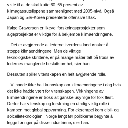
viste til at de skal kutte 60–65 prosent av
klimagassutslippene sammenlignet med 2005-nivå. Også
Japan og Sør-Korea presenterte offensive tiltak.
Ifølge Graversen er likevel forskningsprosjekter som
algeprosjektet er viktige for å bekjempe klimaendringene.
– Det er avgjørende at lederne i verdens land ønsker å
stoppe klimaendringene. Men de viktige
teknologiske skrittene, er på mange måter tatt på tross av
ledernes manglende besluttsomhet, sier han.
Dessuten spiller vitenskapen en helt avgjørende rolle.
– Vi hadde ikke hatt kunnskap om klimaendringene i dag hvis
det ikke hadde vært for vitenskapen. Virkningene av
klimaendringene er tross alt ganske usynlige for folk flest.
Derfor har vitenskap og forskning en utrolig viktig rolle i
kampen mot global oppvarming. For eksempel kom elbil- og
solcelleteknologien i Norge langt før politikerne begynte å
legge føringer på disse industriene, sier han.