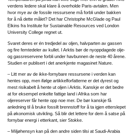
verdens ledere skal klare å overholde Paris-avtalen. Men
hvor mye av de fossile ressursene må forbli under bakken
for å nå dette målet? Det har Christophe McGlade og Paul
Elkins fra Institute for Sustainable Resources ved London
University College regnet ut.
Svaret deres er én tredjedel av oljen, halvparten av gassen
og fire femtedeler av kullet. I Arktis bør de nyoppdagede olje-
og gassreservene forbli under havbunnen de neste 40 årene.
Studien er publisert i det anerkjente magasinet Nature.
– Litt mer av de ikke-fornybare ressursene i verden kan
hentes opp, men ifølge artikkelforfatterne er det dyrest og
mest risikabelt å hente ut oljen i Arktis. Kanskje er det bedre
at for eksempel enkelte fattige land i Afrika som har
oljereserver får hente opp noe mer. De bør kanskje få
anledning til å bruke fossilt brennstoff for å ta igjen etterslepet
på økonomisk utvikling. Så blir det lettere for dem å satse på
fornybar energi i etterkant, sier Stokke.
– Miljøhensyn kan på den andre siden tilsi at Saudi-Arabia