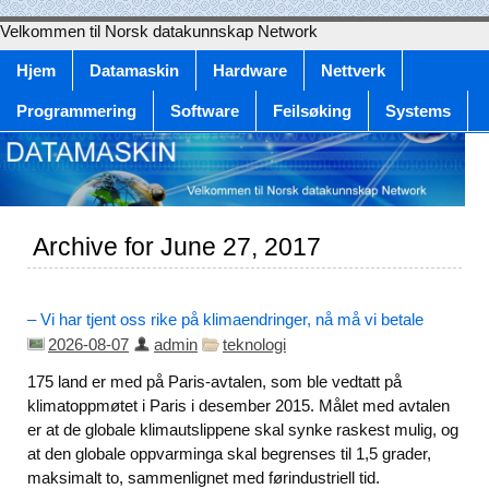
Velkommen til Norsk datakunnskap Network
Hjem
Datamaskin
Hardware
Nettverk
Programmering
Software
Feilsøking
Systems
Archive for June 27, 2017
– Vi har tjent oss rike på klimaendringer, nå må vi betale
2026-08-07
admin
teknologi
175 land er med på Paris-avtalen, som ble vedtatt på
klimatoppmøtet i Paris i desember 2015. Målet med avtalen
er at de globale klimautslippene skal synke raskest mulig, og
at den globale oppvarminga skal begrenses til 1,5 grader,
maksimalt to, sammenlignet med førindustriell tid.