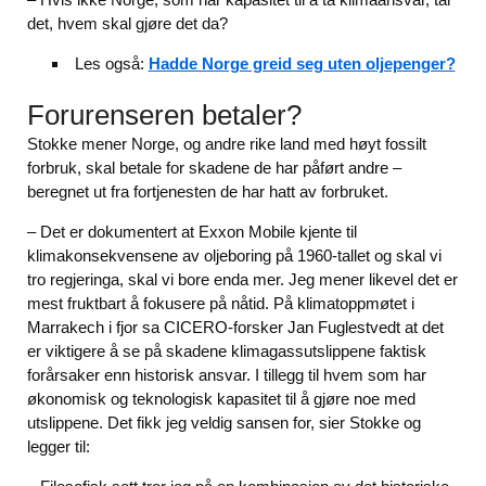
det, hvem skal gjøre det da?
Les også:
Hadde Norge greid seg uten oljepenger?
Forurenseren betaler?
Stokke mener Norge, og andre rike land med høyt fossilt
forbruk, skal betale for skadene de har påført andre –
beregnet ut fra fortjenesten de har hatt av forbruket.
– Det er dokumentert at Exxon Mobile kjente til
klimakonsekvensene av oljeboring på 1960-tallet og skal vi
tro regjeringa, skal vi bore enda mer. Jeg mener likevel det er
mest fruktbart å fokusere på nåtid. På klimatoppmøtet i
Marrakech i fjor sa CICERO-forsker Jan Fuglestvedt at det
er viktigere å se på skadene klimagassutslippene faktisk
forårsaker enn historisk ansvar. I tillegg til hvem som har
økonomisk og teknologisk kapasitet til å gjøre noe med
utslippene. Det fikk jeg veldig sansen for, sier Stokke og
legger til: