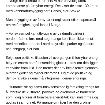
– Norge har allerede et fortrinn: Vi har en veldig sterk
kompetanse på fornybar energi. Det viser de siste 130 årene
med vannkraftutbygging her til lands, sier Stokke.
Men utbyggingen av fornybar energi reiser etiske spørsmål
om rettferdighet, også innad i Norge.
– For eksempel kan utbygging av vindmølleparker i
nordområdene føre med seg mange konflikter, ikke minst
med reindriftssamene. I nord betyr slike parker også store
naturinngrep, sier han.
Ifølge den politiske filosofen vil overgangen til fornybar energi
bety en enorm samfunnsendring globalt – selv om den ligger
et stykke fram i tid. Han mener det er viktig å tenke gjennom
hvordan goder og byrder blir fordelt. Og at de politiske og
demokratiske sidene må integreres i denne endringa.
– Humanistisk og samfunnsvitenskapelig forskning trengs for
å utforske de kulturelle, politiske og økonomiske barrierene
som i dag hindrer at fornybare energitiltak kan innlemmes og
godtas i samfunnet. På mange områder har den grønne