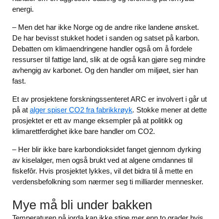
energi.
– Men det har ikke Norge og de andre rike landene ønsket.
De har bevisst stukket hodet i sanden og satset på karbon.
Debatten om klimaendringene handler også om å fordele
ressurser til fattige land, slik at de også kan gjøre seg mindre
avhengig av karbonet. Og den handler om miljøet, sier han
fast.
Et av prosjektene forskningssenteret ARC er involvert i går ut
på at
alger spiser CO2 fra fabrikkrøyk
.
Stokke mener at dette
prosjektet er ett av mange eksempler på at politikk og
klimarettferdighet ikke bare handler om CO2.
– Her blir ikke bare karbondioksidet fanget gjennom dyrking
av kiselalger, men også brukt ved at algene omdannes til
fiskefôr. Hvis prosjektet lykkes, vil det bidra til å mette en
verdensbefolkning som nærmer seg ti milliarder mennesker.
Mye må bli under bakken
Temperaturen på jorda kan ikke stige mer enn to grader hvis