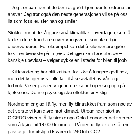
– Jeg tror barn ser at de bor i et grønt hjem der foreldrene tar
ansvar. Jeg tror også den neste generasjonen vil se på oss
litt som fossiler, sier han og smiler.
Stokke tror at det å gjøre små klimatiltak i hverdagen, som å
kildesortere, kan ha en overføringsverdi som ikke bør
undervurderes. For eksempel kan det å kildesortere gjøre
folk mer bevisste på miljøet. Det igjen kan føre til at de –
kanskje ubevisst – velger sykkelen i stedet for bilen til jobb.
– Kildesortering har blitt kritisert for ikke å fungere godt nok,
men det tvinger oss i alle fall til å se avfallet av vårt eget
forbruk. Vi ser plasten vi genererer som hoper seg opp på
kjøkkenet. Denne psykologiske effekten er viktig.
Nordmenn er glad i å fly, men fly blir trukket fram som noe av
det verste vi kan gjøre mot klimaet. Utregninger gjort av
CICERO viser at å fly strekninga Oslo-London er det samme
som å kjøre bil 19 000 kilometer. På denne flyreisen står én
passasjer for utslipp tilsvarende 240 kilo CO2.