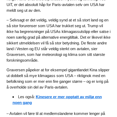
UiT, er det absolutt håp for Paris-avtalen selv om USA har
meldt seg ut av den.
– Selvsagt er det veldig, veldig synd at et så stort land og en
så stor forurenser som USA har trukket seg ut. Trump vil
ikke ha begrensninger på USAs klimagassutslipp eller satse i
noen særlig grad på alternative energitiltak. Det er likevel ikke
sikkert utmeldelsen vil få så stor betydning. De fleste andre
land i Vesten og EU står veldig sterkt om avtalen, sier
Graversen, som har meteorologi og klima som sitt største
forskningsområde.
Graversen påpeker at for eksempel gigantlandet Kina slipper
ut dobbelt så mye klimagass som USA – riktignok med en
befolkning som er mer enn fire ganger større – og er ivrig på
å overholde sin del av Paris-avtalen.
Les også:
Kinesere er mer opptatt av miljø enn
noen gang
– Avtalen vil føre til at medlemslandene kommer lenger på