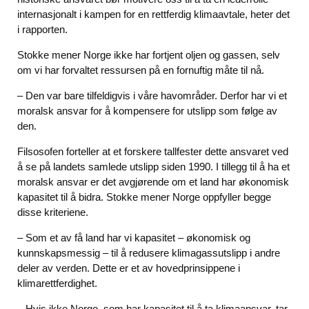
internasjonalt i kampen for en rettferdig klimaavtale, heter det
i rapporten.
Stokke mener Norge ikke har fortjent oljen og gassen, selv
om vi har forvaltet ressursen på en fornuftig måte til nå.
– Den var bare tilfeldigvis i våre havområder. Derfor har vi et
moralsk ansvar for å kompensere for utslipp som følge av
den.
Filsosofen forteller at et forskere tallfester dette ansvaret ved
å se på landets samlede utslipp siden 1990. I tillegg til å ha et
moralsk ansvar er det avgjørende om et land har økonomisk
kapasitet til å bidra. Stokke mener Norge oppfyller begge
disse kriteriene.
– Som et av få land har vi kapasitet – økonomisk og
kunnskapsmessig – til å redusere klimagassutslipp i andre
deler av verden. Dette er et av hovedprinsippene i
klimarettferdighet.
– Hvis ikke Norge, som har kapasitet til å ta klimaansvar, tar