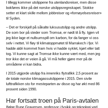
I tillegg kommer utslippene fra utenlandsreiser, men disse
bokføres ikke på det norske utslippsregnskapet. Stokke
setter et klart skille mellom jobbreiser og «fornøyelsesreiser»
til Syden.
– Det er forskjell på såkalte luksusutslipp og andre utslipp.
De som bor på steder som Tromsø, er nødt til å fly. Igjen vil
jeg ikke lage et nullsumspill om karbon, for da fanger vi oss
selv i nettet. Vi fløy til klimatoppmøtet til Marrakech i fjor. Vi
hadde aldri kommet fram hvis vi hadde syklet, kjørt eller tatt
tog. Vi kunne sagt at Tromsø ikke kunne vært med, men jeg
tror ikke det er veien å gå. Vi må heller gjøre mer på de
områdene vi kan bidra.
I 2015 utgjorde utslipp fra innenriks flytrafikk 2,5 prosent av
de totale norske klimagassutslippene i 2015. Den sivile
lufttrafikken sto for mesteparten av disse og har økt med 86
prosent siden 1990.
Har fortsatt troen på Paris-avtalen
Ifølge Rune Graversen, professor i fysikk og teknologi ved