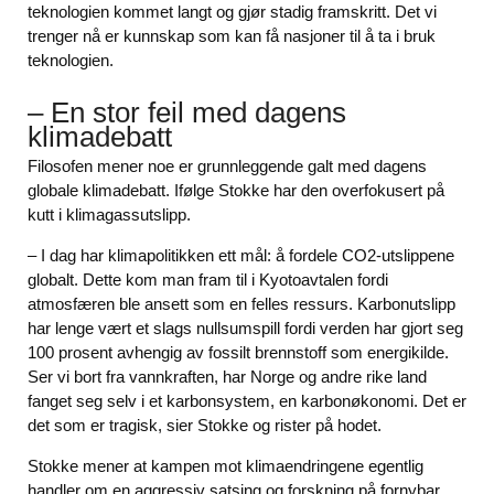
teknologien kommet langt og gjør stadig framskritt. Det vi
trenger nå er kunnskap som kan få nasjoner til å ta i bruk
teknologien.
– En stor feil med dagens
klimadebatt
Filosofen mener noe er grunnleggende galt med dagens
globale klimadebatt. Ifølge Stokke har den overfokusert på
kutt i klimagassutslipp.
– I dag har klimapolitikken ett mål: å fordele CO2-utslippene
globalt. Dette kom man fram til i Kyotoavtalen fordi
atmosfæren ble ansett som en felles ressurs. Karbonutslipp
har lenge vært et slags nullsumspill fordi verden har gjort seg
100 prosent avhengig av fossilt brennstoff som energikilde.
Ser vi bort fra vannkraften, har Norge og andre rike land
fanget seg selv i et karbonsystem, en karbonøkonomi. Det er
det som er tragisk, sier Stokke og rister på hodet.
Stokke mener at kampen mot klimaendringene egentlig
handler om en aggressiv satsing og forskning på fornybar