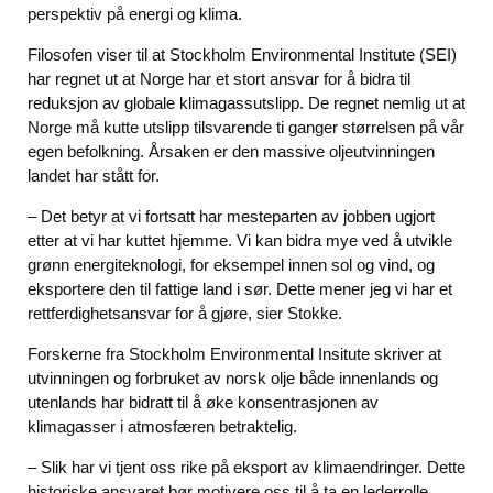
perspektiv på energi og klima.
Filosofen viser til at Stockholm Environmental Institute (SEI)
har regnet ut at Norge har et stort ansvar for å bidra til
reduksjon av globale klimagassutslipp. De regnet nemlig ut at
Norge må kutte utslipp tilsvarende ti ganger størrelsen på vår
egen befolkning. Årsaken er den massive oljeutvinningen
landet har stått for.
– Det betyr at vi fortsatt har mesteparten av jobben ugjort
etter at vi har kuttet hjemme. Vi kan bidra mye ved å utvikle
grønn energiteknologi, for eksempel innen sol og vind, og
eksportere den til fattige land i sør. Dette mener jeg vi har et
rettferdighetsansvar for å gjøre, sier Stokke.
Forskerne fra Stockholm Environmental Insitute skriver at
utvinningen og forbruket av norsk olje både innenlands og
utenlands har bidratt til å øke konsentrasjonen av
klimagasser i atmosfæren betraktelig.
– Slik har vi tjent oss rike på eksport av klimaendringer. Dette
historiske ansvaret bør motivere oss til å ta en lederrolle