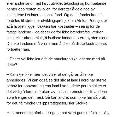
eller andre land med høyt utviklet teknologi og kompetanse
henter opp resten av oljen, for deretter å dele noe av
inntektene i et internasjonalt fond. Og dette fondet kan så
fordeles til støtte for utviklingsprosjekter i Afrika. Poenget er
at å la oljen ligge i bakken har kostnader – særlig for de
fattige landene – og det er derfor ikke bærekraftig, verken
etisk eller økonomisk, å la disse landene bære byrden alene.
De rike landene må være med å dele på disse kostnadene,
fortsetter han.
– Det er vel ikke lett å få de saudiarabiske lederne med på
dette?
– Kanskje ikke, men det viser at det går an å tenke
annerledes. Vi kan også se det slik at land i nord har større
behov for oppvarming enn land i sør. I dette perspektivet er
det viktig å fordele bruken av fossile brennstoffer til landene
som trenger det mest. Så kan andre, som ikke har så bruk
for det, få mindre utslippsrettigheter, sier Stokke.
Han mener klimaforhandlingene har vært ganske flinke til å ta