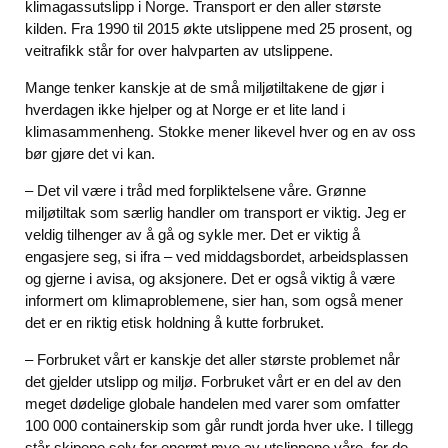
klimagassutslipp i Norge. Transport er den aller største
kilden. Fra 1990 til 2015 økte utslippene med 25 prosent, og
veitrafikk står for over halvparten av utslippene.
Mange tenker kanskje at de små miljøtiltakene de gjør i
hverdagen ikke hjelper og at Norge er et lite land i
klimasammenheng. Stokke mener likevel hver og en av oss
bør gjøre det vi kan.
– Det vil være i tråd med forpliktelsene våre. Grønne
miljøtiltak som særlig handler om transport er viktig. Jeg er
veldig tilhenger av å gå og sykle mer. Det er viktig å
engasjere seg, si ifra – ved middagsbordet, arbeidsplassen
og gjerne i avisa, og aksjonere. Det er også viktig å være
informert om klimaproblemene, sier han, som også mener
det er en riktig etisk holdning å kutte forbruket.
– Forbruket vårt er kanskje det aller største problemet når
det gjelder utslipp og miljø. Forbruket vårt er en del av den
meget dødelige globale handelen med varer som omfatter
100 000 containerskip som går rundt jorda hver uke. I tillegg
står skipene selv for enormt mye av utslippene våre, for de