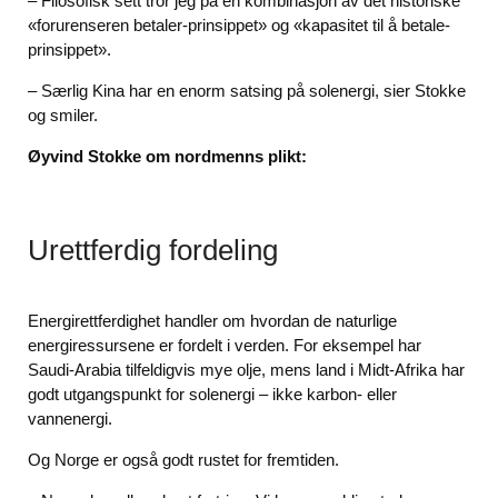
– Filosofisk sett tror jeg på en kombinasjon av det historiske
«forurenseren betaler-prinsippet» og «kapasitet til å betale-
prinsippet».
– Særlig Kina har en enorm satsing på solenergi, sier Stokke
og smiler.
Øyvind Stokke om nordmenns plikt:
Urettferdig fordeling
Energirettferdighet handler om hvordan de naturlige
energiressursene er fordelt i verden. For eksempel har
Saudi-Arabia tilfeldigvis mye olje, mens land i Midt-Afrika har
godt utgangspunkt for solenergi – ikke karbon- eller
vannenergi.
Og Norge er også godt rustet for fremtiden.