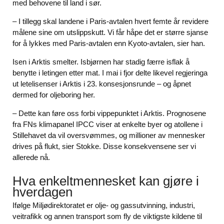
med behovene til land i sør.
– I tillegg skal landene i Paris-avtalen hvert femte år revidere
målene sine om utslippskutt. Vi får håpe det er større sjanse
for å lykkes med Paris-avtalen enn Kyoto-avtalen, sier han.
Isen i Arktis smelter. Isbjørnen har stadig færre isflak å
benytte i letingen etter mat. I mai i fjor delte likevel regjeringa
ut letelisenser i Arktis i 23. konsesjonsrunde – og åpnet
dermed for oljeboring her.
– Dette kan føre oss forbi vippepunktet i Arktis. Prognosene
fra FNs klimapanel IPCC viser at enkelte byer og atollene i
Stillehavet da vil oversvømmes, og millioner av mennesker
drives på flukt, sier Stokke. Disse konsekvensene ser vi
allerede nå.
Hva enkeltmennesket kan gjøre i
hverdagen
Ifølge Miljødirektoratet er olje- og gassutvinning, industri,
veitrafikk og annen transport som fly de viktigste kildene til