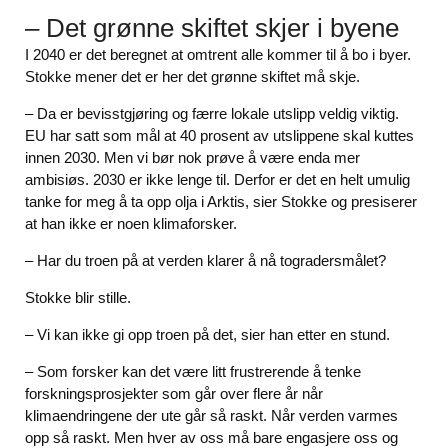
– Det grønne skiftet skjer i byene
I 2040 er det beregnet at omtrent alle kommer til å bo i byer.
Stokke mener det er her det grønne skiftet må skje.
– Da er bevisstgjøring og færre lokale utslipp veldig viktig.
EU har satt som mål at 40 prosent av utslippene skal kuttes
innen 2030. Men vi bør nok prøve å være enda mer
ambisiøs. 2030 er ikke lenge til. Derfor er det en helt umulig
tanke for meg å ta opp olja i Arktis, sier Stokke og presiserer
at han ikke er noen klimaforsker.
– Har du troen på at verden klarer å nå togradersmålet?
Stokke blir stille.
– Vi kan ikke gi opp troen på det, sier han etter en stund.
– Som forsker kan det være litt frustrerende å tenke
forskningsprosjekter som går over flere år når
klimaendringene der ute går så raskt. Når verden varmes
opp så raskt. Men hver av oss må bare engasjere oss og