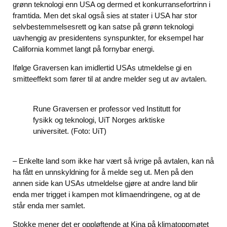
grønn teknologi enn USA og dermed et konkurransefortrinn i
framtida. Men det skal også sies at stater i USA har stor
selvbestemmelsesrett og kan satse på grønn teknologi
uavhengig av presidentens synspunkter, for eksempel har
California kommet langt på fornybar energi.
Ifølge Graversen kan imidlertid USAs utmeldelse gi en
smitteeffekt som fører til at andre melder seg ut av avtalen.
Rune Graversen er professor ved Institutt for
fysikk og teknologi, UiT Norges arktiske
universitet. (Foto: UiT)
– Enkelte land som ikke har vært så ivrige på avtalen, kan nå
ha fått en unnskyldning for å melde seg ut. Men på den
annen side kan USAs utmeldelse gjøre at andre land blir
enda mer trigget i kampen mot klimaendringene, og at de
står enda mer samlet.
Stokke mener det er oppløftende at Kina på klimatoppmøtet