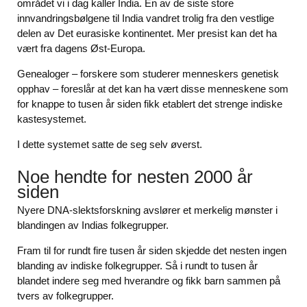
området vi i dag kaller India. En av de siste store
innvandringsbølgene til India vandret trolig fra den vestlige
delen av Det eurasiske kontinentet. Mer presist kan det ha
vært fra dagens Øst-Europa.
Genealoger – forskere som studerer menneskers genetisk
opphav – foreslår at det kan ha vært disse menneskene som
for knappe to tusen år siden fikk etablert det strenge indiske
kastesystemet.
I dette systemet satte de seg selv øverst.
Noe hendte for nesten 2000 år
siden
Nyere DNA-slektsforskning avslører et merkelig mønster i
blandingen av Indias folkegrupper.
Fram til for rundt fire tusen år siden skjedde det nesten ingen
blanding av indiske folkegrupper. Så i rundt to tusen år
blandet indere seg med hverandre og fikk barn sammen på
tvers av folkegrupper.