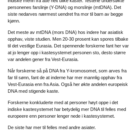
indiske menn fra åtte helt ulike kaster. Testene undersøkte
personenes farslinje (Y-DNA) og morslinje (mtDNA). Det
siste nedarves nærmest uendret fra mor til barn av begge
kjønn.
Det meste av mtDNA (mors DNA) hos indere har asiatisk
opphav, viste studien. Men 20-30 prosent kan spores tilbake
til det vestlige Eurasia. Det spennende forskerne fant her var
at jo lenger opp i kastesystemet personen sto, desto større
var andelen gener fra Vest-Eurasia.
Når forskerne så på DNA fra Y-kromosomet, som arves fra
far til sønn, fant de at inderne har mer mannlig opphav fra
Vest-Eurasia enn fra Asia. Også her økte andelen europeisk
DNA med stigende kaste.
Forskerne konkluderte med at personer høyt oppe i det
indiske kastesystemet har betydelig mer DNA til felles med
europeere enn personer lenger nede i kastesystemet.
De siste har mer til felles med andre asiater.