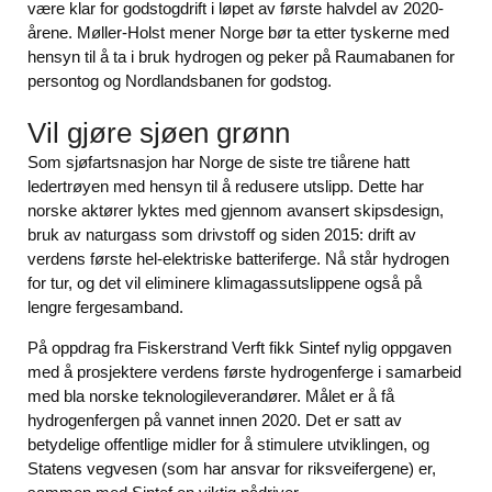
være klar for godstogdrift i løpet av første halvdel av 2020-
årene. Møller-Holst mener Norge bør ta etter tyskerne med
hensyn til å ta i bruk hydrogen og peker på Raumabanen for
persontog og Nordlandsbanen for godstog.
Vil gjøre sjøen grønn
Som sjøfartsnasjon har Norge de siste tre tiårene hatt
ledertrøyen med hensyn til å redusere utslipp. Dette har
norske aktører lyktes med gjennom avansert skipsdesign,
bruk av naturgass som drivstoff og siden 2015: drift av
verdens første hel-elektriske batteriferge. Nå står hydrogen
for tur, og det vil eliminere klimagassutslippene også på
lengre fergesamband.
På oppdrag fra Fiskerstrand Verft fikk Sintef nylig oppgaven
med å prosjektere verdens første hydrogenferge i samarbeid
med bla norske teknologileverandører. Målet er å få
hydrogenfergen på vannet innen 2020. Det er satt av
betydelige offentlige midler for å stimulere utviklingen, og
Statens vegvesen (som har ansvar for riksveifergene) er,