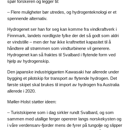
spør forskeren og legger til:
– Flere muligheter bør utredes, og hydrogenteknologi er et
spennende alternativ.
Hydrogenet ser han for seg kan komme fra vindkraftverk i
Finnmark, landets nordligste fylke der det så godt som aldri
er vindstille – men der har ikke kraftnettet kapasitet til å
håndtere all strømmen som vindturbinene vil generere.
Hydrogenet kan så fraktes til Svalbard i flytende form ved
hjelp av hydrogenskip.
Den japanske industrigiganten Kawasaki har allerede under
bygging et pilotskip for transport av flytende hydrogen. Det
første skipet skal brukes til import av hydrogen fra Australia
allerede i 2020.
Møller-Holst støtter ideen:
– Turistskipene som i dag sirkler rundt Svalbard, og som
sammen med utallige ferger opererer langs norskekysten og
i våre verdensarv-fjorder mens de fyrer på tungolje og slipper