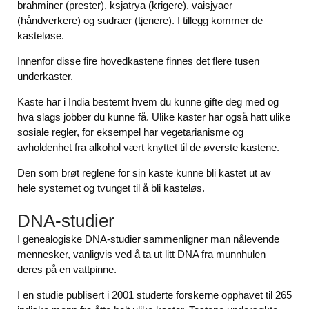
brahminer (prester), ksjatrya (krigere), vaisjyaer
(håndverkere) og sudraer (tjenere). I tillegg kommer de
kasteløse.
Innenfor disse fire hovedkastene finnes det flere tusen
underkaster.
Kaste har i India bestemt hvem du kunne gifte deg med og
hva slags jobber du kunne få. Ulike kaster har også hatt ulike
sosiale regler, for eksempel har vegetarianisme og
avholdenhet fra alkohol vært knyttet til de øverste kastene.
Den som brøt reglene for sin kaste kunne bli kastet ut av
hele systemet og tvunget til å bli kasteløs.
DNA-studier
I genealogiske DNA-studier sammenligner man nålevende
mennesker, vanligvis ved å ta ut litt DNA fra munnhulen
deres på en vattpinne.
I en studie publisert i 2001 studerte forskerne opphavet til 265