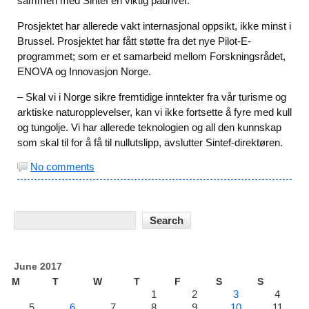
sammen med Sintef en viktig pådriver.
Prosjektet har allerede vakt internasjonal oppsikt, ikke minst i
Brussel. Prosjektet har fått støtte fra det nye Pilot-E-
programmet; som er et samarbeid mellom Forskningsrådet,
ENOVA og Innovasjon Norge.
– Skal vi i Norge sikre fremtidige inntekter fra vår turisme og
arktiske naturopplevelser, kan vi ikke fortsette å fyre med kull
og tungolje. Vi har allerede teknologien og all den kunnskap
som skal til for å få til nullutslipp, avslutter Sintef-direktøren.
No comments
June 2017
M
T
W
T
F
S
S
1
2
3
4
5
6
7
8
9
10
11