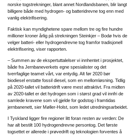
norske togstrekninger, blant annet Nordlandsbanen, blir langt
billigere både med hydrogen- og batteridrevne tog enn med
vanlig elektrifisering.
Faktisk kan myndighetene spare mellom tre og fire hundre
millioner kroner årlig på strekningen Steinkjer – Bodø hvis de
velger batteri- eller hydrogendrevne tog framfor tradisjonell
elektrifisering, viser rapporten.
– Summen av de ekspertuttalelser vi innhentet i prosjektet,
både fra Jernbaneverkets egne spesialister og det
tverrfaglige teamet vårt, var entydig. Alt før 2020 bør
biodiesel erstatte fossil diesel, som en mellomløsning. Tidlig
på 2020-tallet vil batteridrift være mest attraktivt. Fra midten
av 2020-tallet er det hydrogen som i størst grad vil innfri de
samlede kravene som vil gjelde for godstog i framtidas
jernbanenett, sier Møller-Holst, som ledet utredningsarbeidet.
I Tyskland ligger fire regioner litt foran resten av verden: De
har alt bestilt 100 hydrogendrevne persontog. Det første
togsettet er allerede i prøvedrift og teknologien forventes å