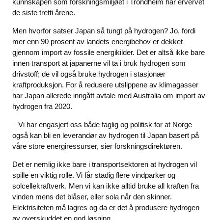
kunnskapen som forskningsmiljøet i Trondheim har ervervet
de siste tretti årene.
Men hvorfor satser Japan så tungt på hydrogen? Jo, fordi
mer enn 90 prosent av landets energibehov er dekket
gjennom import av fossile energikilder. Det er altså ikke bare
innen transport at japanerne vil ta i bruk hydrogen som
drivstoff; de vil også bruke hydrogen i stasjonær
kraftproduksjon. For å redusere utslippene av klimagasser
har Japan allerede inngått avtale med Australia om import av
hydrogen fra 2020.
– Vi har engasjert oss både faglig og politisk for at Norge
også kan bli en leverandør av hydrogen til Japan basert på
våre store energiressurser, sier forskningsdirektøren.
Det er nemlig ikke bare i transportsektoren at hydrogen vil
spille en viktig rolle. Vi får stadig flere vindparker og
solcellekraftverk. Men vi kan ikke alltid bruke all kraften fra
vinden mens det blåser, eller sola når den skinner.
Elektrisiteten må lagres og da er det å produsere hydrogen
av overskuddet en god løsning.