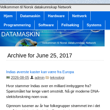
Velkommen til Norsk datakunnskap Network
Hjem
Datamaskin
Hardware
Nettverk
Programmering
Software
Feilsøking
Systems
Archive for June 25, 2017
Indias øverste kaster kan være fra Europa
2026-08-05
admin
teknologi
Hvor stammer Indias over en milliard innbyggere fra?
Spørsmålet har lenge vært omstridt. Nå gir moderne DNA-
slektsforskning noen svar.
Gjennom tusener av år har folkegrupper strømmet inn i det