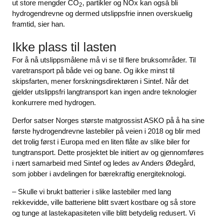
ut store mengder CO
, partikler og NOx kan også bli
2
hydrogendrevne og dermed utslippsfrie innen overskuelig
framtid, sier han.
Ikke plass til lasten
For å nå utslippsmålene må vi se til flere bruksområder. Til
varetransport på både vei og bane. Og ikke minst til
skipsfarten, mener forskningsdirektøren i Sintef. Når det
gjelder utslippsfri langtransport kan ingen andre teknologier
konkurrere med hydrogen.
Derfor satser Norges største matgrossist ASKO på å ha sine
første hydrogendrevne lastebiler på veien i 2018 og blir med
det trolig først i Europa med en liten flåte av slike biler for
tungtransport. Dette prosjektet ble initiert av og gjennomføres
i nært samarbeid med Sintef og ledes av Anders Ødegård,
som jobber i avdelingen for bærekraftig energiteknologi.
– Skulle vi brukt batterier i slike lastebiler med lang
rekkevidde, ville batteriene blitt svært kostbare og så store
og tunge at lastekapasiteten ville blitt betydelig redusert. Vi