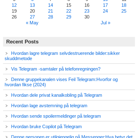
12
13
14
15
16
17
18
19
20
21
22
23
24
25
26
27
28
29
30
« May
Jul »
Recent Posts
Hvordan lagre telegram selvdestruerende bilder:sikker
skuddmetode
Vis Telegram -samtaler på telefonregningen?
Denne gruppekanalen vises Feil Telegram:Hvorfor og
hvordan fikse (2024)
Hvordan dele privat kanalkobling på Telegram
Hvordan lage avstemning på telegram
Hvordan sende spoilermeldinger på telegram
Hvordan bruke Copilot på Telegram
Denne personen er utilgjengelig på Messenger:Hva betyr det