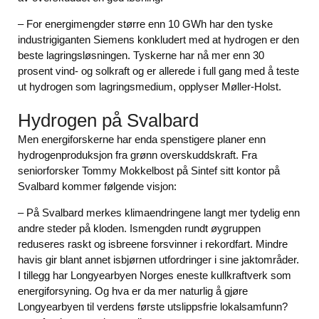
– For energimengder større enn 10 GWh har den tyske
industrigiganten Siemens konkludert med at hydrogen er den
beste lagringsløsningen. Tyskerne har nå mer enn 30
prosent vind- og solkraft og er allerede i full gang med å teste
ut hydrogen som lagringsmedium, opplyser Møller-Holst.
Hydrogen på Svalbard
Men energiforskerne har enda spenstigere planer enn
hydrogenproduksjon fra grønn overskuddskraft. Fra
seniorforsker Tommy Mokkelbost på Sintef sitt kontor på
Svalbard kommer følgende visjon:
– På Svalbard merkes klimaendringene langt mer tydelig enn
andre steder på kloden. Ismengden rundt øygruppen
reduseres raskt og isbreene forsvinner i rekordfart. Mindre
havis gir blant annet isbjørnen utfordringer i sine jaktområder.
I tillegg har Longyearbyen Norges eneste kullkraftverk som
energiforsyning. Og hva er da mer naturlig å gjøre
Longyearbyen til verdens første utslippsfrie lokalsamfunn?