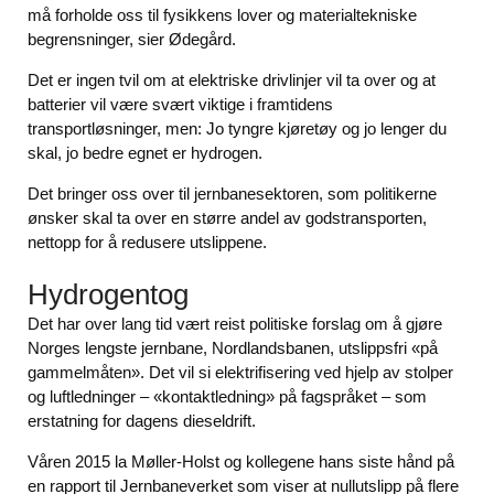
må forholde oss til fysikkens lover og materialtekniske
begrensninger, sier Ødegård.
Det er ingen tvil om at elektriske drivlinjer vil ta over og at
batterier vil være svært viktige i framtidens
transportløsninger, men: Jo tyngre kjøretøy og jo lenger du
skal, jo bedre egnet er hydrogen.
Det bringer oss over til jernbanesektoren, som politikerne
ønsker skal ta over en større andel av godstransporten,
nettopp for å redusere utslippene.
Hydrogentog
Det har over lang tid vært reist politiske forslag om å gjøre
Norges lengste jernbane, Nordlandsbanen, utslippsfri «på
gammelmåten». Det vil si elektrifisering ved hjelp av stolper
og luftledninger – «kontaktledning» på fagspråket – som
erstatning for dagens dieseldrift.
Våren 2015 la Møller-Holst og kollegene hans siste hånd på
en rapport til Jernbaneverket som viser at nullutslipp på flere