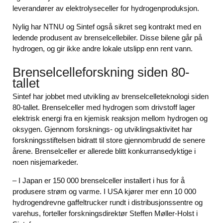
leverandører av elektrolyseceller for hydrogenproduksjon.
Nylig har NTNU og Sintef også sikret seg kontrakt med en
ledende produsent av brenselcellebiler. Disse bilene går på
hydrogen, og gir ikke andre lokale utslipp enn rent vann.
Brenselcelleforskning siden 80-
tallet
Sintef har jobbet med utvikling av brenselcelleteknologi siden
80-tallet. Brenselceller med hydrogen som drivstoff lager
elektrisk energi fra en kjemisk reaksjon mellom hydrogen og
oksygen. Gjennom forsknings- og utviklingsaktivitet har
forskningsstiftelsen bidratt til store gjennombrudd de senere
årene. Brenselceller er allerede blitt konkurransedyktige i
noen nisjemarkeder.
– I Japan er 150 000 brenselceller installert i hus for å
produsere strøm og varme. I USA kjører mer enn 10 000
hydrogendrevne gaffeltrucker rundt i distribusjonssentre og
varehus, forteller forskningsdirektør Steffen Møller-Holst i