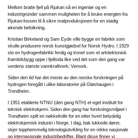
Mellom bratte fjell på Rjukan så en ingeniør og en
industrigründer sammen muligheten for å bruke energien fra
Rjukan-fossen til å sikre matproduksjonen for en stadig
økende befolkning.
Kristian Birkeland og Sam Eyde ville bygge en fabrikk som
skulle produsere norsk kunstgjødsel for Norsk Hydro. I 1929
sto en hydrogenfabrikk ferdig og tronet som et arkitektonisk
framtidsbygg oppe i fjellsida like ved det som den gang var
verdens største vannkraftverk: Vemork.
Siden den tid har det meste av den norske forskningen på
hydrogen foregått i ulike laboratorier på Gløshaugen i
Trondheim.
I 1951 etablerte NTNU (den gang NTH) et eget institutt for
teknisk elektrokjemi. Siden den gang har forskningsmiljøet i
Trondheim spilt en nøkkelrolle for en etter hvert betydelig
elektrokjemisk industri i Norge. I dag, bak lukkede dører,
skjer topphemmelig teknologiutvikling for en rekke nasjonale
og internasjonale industribedrifter. Blant disse finner vi