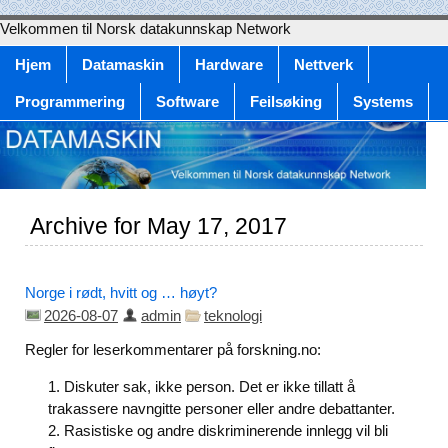
Velkommen til Norsk datakunnskap Network
Hjem
Datamaskin
Hardware
Nettverk
Programmering
Software
Feilsøking
Systems
Archive for May 17, 2017
Norge i rødt, hvitt og … høyt?
2026-08-07
admin
teknologi
Regler for leserkommentarer på forskning.no:
Diskuter sak, ikke person. Det er ikke tillatt å
trakassere navngitte personer eller andre debattanter.
Rasistiske og andre diskriminerende innlegg vil bli