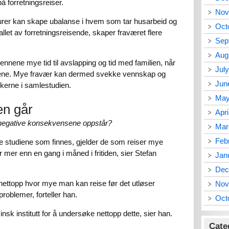
på forretningsreiser.
Nov
turer kan skape ubalanse i hvem som tar husarbeid og
Oct
llet av forretningsreisende, skaper fraværet flere
Sep
Aug
nnene mye tid til avslapping og tid med familien, når
Jul
sene. Mye fravær kan dermed svekke vennskap og
Jun
skerne i samlestudien.
May
en går
Apri
negative konsekvensene oppstår?
Mar
Feb
ste studiene som finnes, gjelder de som reiser mye
 mer enn en gang i måned i fritiden, sier Stefan
Jan
Dec
nettopp hvor mye man kan reise før det utløser
Nov
problemer, forteller han.
Oct
sk institutt for å undersøke nettopp dette, sier han.
Cate