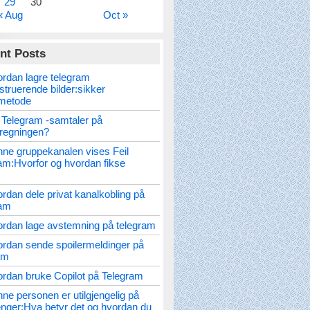
29
30
« Aug
Oct »
nt Posts
rdan lagre telegram
struerende bilder:sikker
metode
 Telegram -samtaler på
nregningen?
ne gruppekanalen vises Feil
am:Hvorfor og hvordan fikse
rdan dele privat kanalkobling på
ram
rdan lage avstemning på telegram
rdan sende spoilermeldinger på
am
rdan bruke Copilot på Telegram
ne personen er utilgjengelig på
ger:Hva betyr det og hvordan du