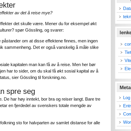
ekter
Dat
 effekter av det å reise mye?
tekn
effekter det skulle være. Mener du for eksempel økt
kulturer? spør Gössling, og svarer:
lenk
re påstander om at disse effektene finnes, men ingen
co
slik sammenheng. Det er også vanskelig å måle slike
Tie
Vit
osiale kapitalen man kan få av å reise. Men her bør
Ele
n har to sider, om du skal få økt sosial kapital av å
atus, sier Gössling til forskning.no.
Meta
an spre seg
Log 
mye. De har høy inntekt, bor bra og reiser langt. Bare tre
etar en fjerdedel av svenskers totale mengde av
Ent
Co
Wor
lkning sto for halvparten av samlet distanse for alle