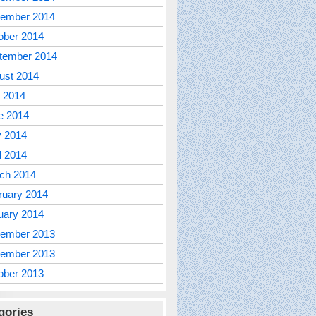
ember 2014
ober 2014
tember 2014
ust 2014
y 2014
e 2014
 2014
l 2014
ch 2014
ruary 2014
uary 2014
ember 2013
ember 2013
ober 2013
gories