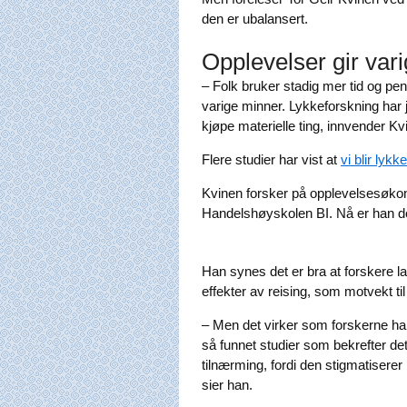
den er ubalansert.
Opplevelser gir var
– Folk bruker stadig mer tid og pen
varige minner. Lykkeforskning har j
kjøpe materielle ting, innvender Kv
Flere studier har vist at
vi blir lyk
Kvinen forsker på opplevelsesøkon
Handelshøyskolen BI. Nå er han do
Han synes det er bra at forskere la
effekter av reising, som motvekt til 
– Men det virker som forskerne har
så funnet studier som bekrefter de
tilnærming, fordi den stigmatiserer
sier han.