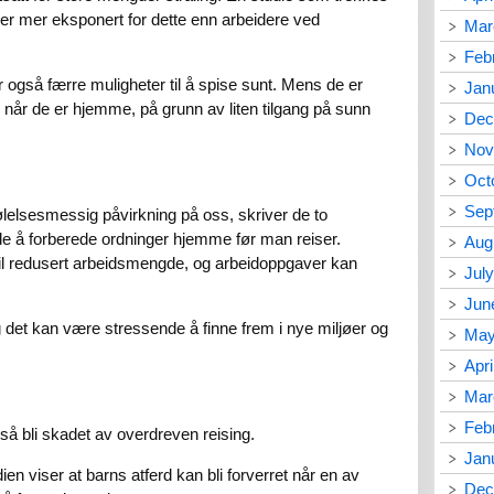
 er mer eksponert for dette enn arbeidere ved
Mar
Feb
 også færre muligheter til å spise sunt. Mens de er
Jan
når de er hjemme, på grunn av liten tilgang på sunn
Dec
Nov
Oct
Sep
lelsesmessig påvirkning på oss, skriver de to
e å forberede ordninger hjemme før man reiser.
Aug
e til redusert arbeidsmengde, og arbeidoppgaver kan
Jul
Jun
g det kan være stressende å finne frem i nye miljøer og
May
Apri
Mar
Feb
gså bli skadet av overdreven reising.
Jan
n viser at barns atferd kan bli forverret når en av
Dec