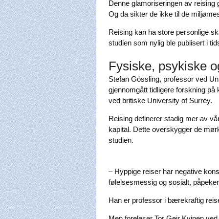
Denne glamoriseringen av reising g
Og da sikter de ikke til de miljø
Reising kan ha store personlige ska
studien som nylig ble publisert i tid
Fysiske, psykiske o
Stefan Gössling, professor ved Univ
gjennomgått tidligere forskning 
ved britiske University of Surrey.
Reising definerer stadig mer av vår 
kapital. Dette overskygger de mørk
studien.
– Hyppige reiser har negative kon
følelsesmessig og sosialt, påpeker
Han er professor i bærekraftig reis
Men foreleser Tor Geir Kvinen ved 