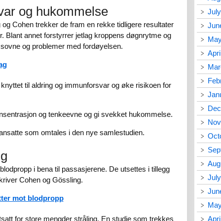
var og hukommelse
Jul
 og Cohen trekker de fram en rekke tidligere resultater
Jun
r. Blant annet forstyrrer jetlag kroppens døgnrytme og
May
 å sovne og problemer med fordøyelsen.
Apri
ag
Mar
Feb
nyttet til aldring og immunforsvar og øke risikoen for
Jan
Dec
konsentrasjon og tenkeevne og gi svekket hukommelse.
Nov
inansatte som omtales i den nye samlestudien.
Oct
Sep
ng
Aug
blodpropp i bena til passasjerene. De utsettes i tillegg
Jul
skriver Cohen og Gössling.
Jun
ter mot blodpropp
May
tsatt for store mengder stråling. En studie som trekkes
Apri