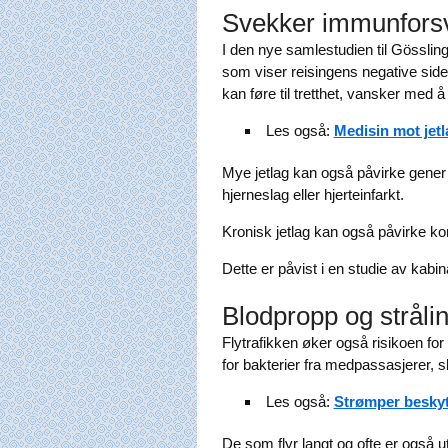
Svekker immunfors
I den nye samlestudien til Gössling
som viser reisingens negative side
kan føre til tretthet, vansker med
Les også:
Medisin mot jetl
Mye jetlag kan også påvirke gener k
hjerneslag eller hjerteinfarkt.
Kronisk jetlag kan også påvirke 
Dette er påvist i en studie av kab
Blodpropp og stråli
Flytrafikken øker også risikoen for 
for bakterier fra medpassasjerer, 
Les også:
Strømper beskyt
De som flyr langt og ofte er også u