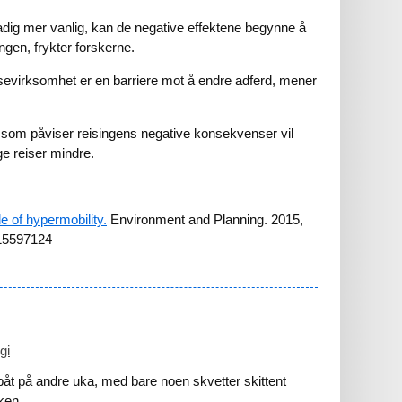
tadig mer vanlig, kan de negative effektene begynne å
ingen, frykter forskerne.
evirksomhet er en barriere mot å endre adferd, mener
 som påviser reisingens negative konsekvenser vil
ge reiser mindre.
e of hypermobility.
Environment and Planning. 2015,
15597124
gi
ivbåt på andre uka, med bare noen skvetter skittent
ken.