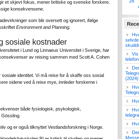
28
ir et skjevt fokus, mener britiske og svenske forskere.
messige konsekvensene.
devirkninger som blir oversett og ignorert, ifølge
Rece
sskriftet
Environment and Planning.
Hvo
selvde
g sosiale kostnader
skudd
ersitetet i Lund og Linnaeus Universitet i Sverige, har
Vis
på konsekvenser av reising sammen med Scott A. Cohen
telefo
Den
Telegr
sosiale identitet. Vi må reise for å skaffe oss sosial
(2024)
ere sidene ved å reise mye, innleder forskerne i
Hvo
Teleg
Hvo
sekvenser både fysiologisk, psykologisk,
Hvo
telegr
 Gössling.
Hvo
eliv og er også tilknyttet Vestlandsforskning i Norge.
Den
Messen
Handelshøyskolen BI er kritisk til studien og mener