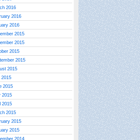
ch 2016
ruary 2016
uary 2016
ember 2015
ember 2015
ober 2015
tember 2015
ust 2015
y 2015
e 2015
 2015
l 2015
ch 2015
ruary 2015
uary 2015
ember 2014