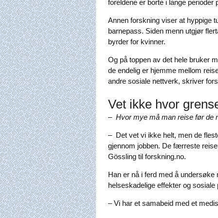
foreldene er borte i lange perioder 
Annen forskning viser at hyppige 
barnepass. Siden menn utgjør flerta
byrder for kvinner.
Og på toppen av det hele bruker me
de endelig er hjemme mellom rei
andre sosiale nettverk, skriver for
Vet ikke hvor grens
– Hvor mye må man reise før de 
– Det vet vi ikke helt, men de fle
gjennom jobben. De færreste reiser
Gössling til forskning.no.
Han er nå i ferd med å undersøke 
helseskadelige effekter og sosiale 
– Vi har et samabeid med et medisin