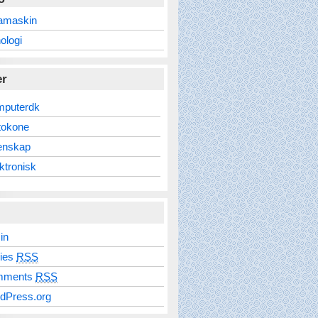
amaskin
ologi
er
mputerdk
tokone
enskap
ktronisk
in
ries
RSS
mments
RSS
dPress.org