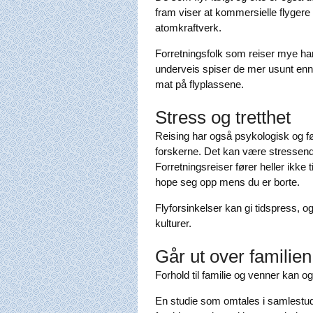
fram viser at kommersielle flygere
atomkraftverk.
Forretningsfolk som reiser mye har
underveis spiser de mer usunt enn 
mat på flyplassene.
Stress og tretthet
Reising har også psykologisk og fø
forskerne. Det kan være stressend
Forretningsreiser fører heller ikk
hope seg opp mens du er borte.
Flyforsinkelser kan gi tidspress, o
kulturer.
Går ut over familien
Forhold til familie og venner kan o
En studie som omtales i samlestudie