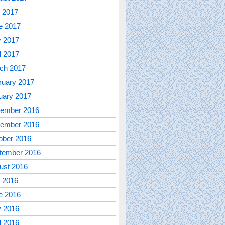
y 2017
e 2017
 2017
l 2017
ch 2017
ruary 2017
uary 2017
ember 2016
ember 2016
ober 2016
tember 2016
ust 2016
y 2016
e 2016
 2016
l 2016