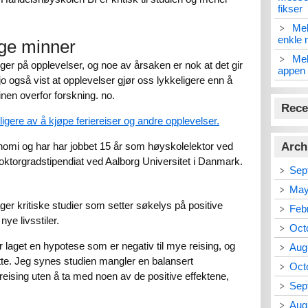
fikser
Mel
enkle 
ige minner
Mel
ger på opplevelser, og noe av årsaken er nok at det gir
appen 
o også vist at opplevelser gjør oss lykkeligere enn å
inen overfor forskning. no.
Rece
keligere av å kjøpe feriereiser og andre opplevelser.
omi og har har jobbet 15 år som høyskolelektor ved
Arch
ktorgradstipendiat ved Aalborg Universitet i Danmark.
Sep
May
ger kritiske studier som setter søkelys på positive
Feb
nye livsstiler.
Oct
 laget en hypotese som er negativ til mye reising, og
Aug
tte. Jeg synes studien mangler en balansert
Oct
 reising uten å ta med noen av de positive effektene,
Sep
Aug