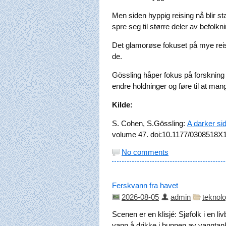
Men siden hyppig reising nå blir s
spre seg til større deler av befolkn
Det glamorøse fokuset på mye reis
de.
Gössling håper fokus på forskning
endre holdninger og føre til at man
Kilde:
S. Cohen, S.Gössling:
A darker sid
volume 47. doi:10.1177/0308518X
No comments
Ferskvann fra havet
2026-08-05
admin
teknolo
Scenen er en klisjé: Sjøfolk i en l
vann å drikke i bunnen av vanntan