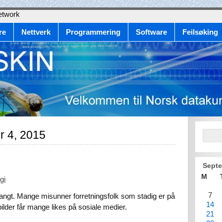
etwork
re
Nettverk
Programmering
Software
Feilsøking
r 4, 2015
Septe
M
gi
7
langt. Mange misunner forretningsfolk som stadig er på
14
bilder får mange likes på sosiale medier.
21