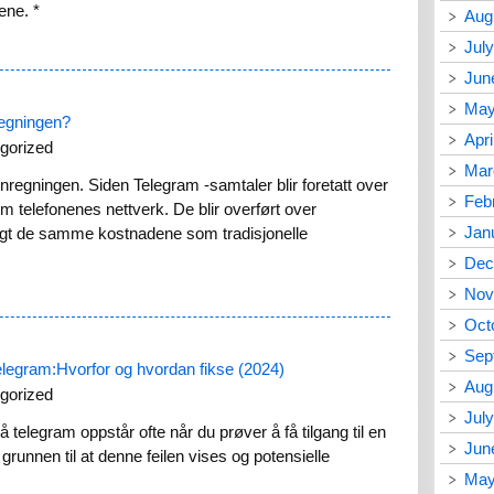
dene.
*
Aug
Jul
Jun
May
regningen?
Apri
gorized
Mar
nregningen. Siden Telegram -samtaler blir foretatt over
Feb
nom telefonenes nettverk. De blir overført over
Jan
lagt de samme kostnadene som tradisjonelle
Dec
Nov
Oct
Sep
legram:Hvorfor og hvordan fikse (2024)
Aug
gorized
Jul
 telegram oppstår ofte når du prøver å få tilgang til en
Jun
 grunnen til at denne feilen vises og potensielle
May