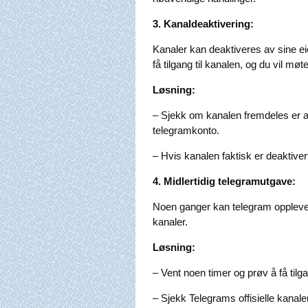
3. Kanaldeaktivering:
Kanaler kan deaktiveres av sine eiere
få tilgang til kanalen, og du vil mø
Løsning:
– Sjekk om kanalen fremdeles er ak
telegramkonto.
– Hvis kanalen faktisk er deaktivert
4. Midlertidig telegramutgave:
Noen ganger kan telegram oppleve t
kanaler.
Løsning:
– Vent noen timer og prøv å få tilga
– Sjekk Telegrams offisielle kanaler