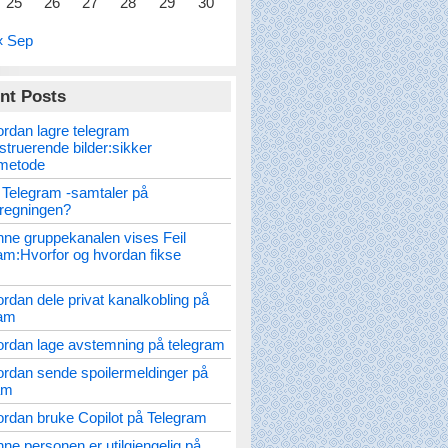
25
26
27
28
29
30
« Sep
nt Posts
rdan lagre telegram
struerende bilder:sikker
metode
 Telegram -samtaler på
nregningen?
ne gruppekanalen vises Feil
am:Hvorfor og hvordan fikse
rdan dele privat kanalkobling på
ram
rdan lage avstemning på telegram
rdan sende spoilermeldinger på
am
rdan bruke Copilot på Telegram
ne personen er utilgjengelig på