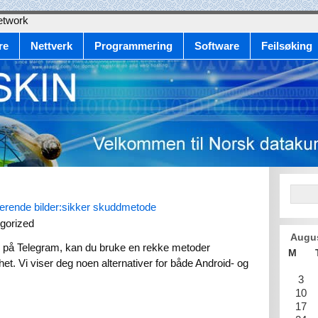
etwork
re
Nettverk
Programmering
Software
Feilsøking
uerende bilder:sikker skuddmetode
gorized
Augu
er på Telegram, kan du bruke en rekke metoder
M
t. Vi viser deg noen alternativer for både Android- og
3
10
17