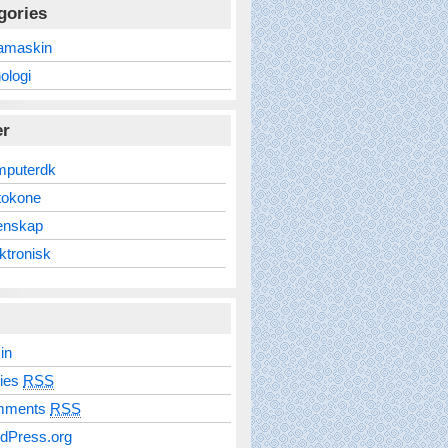
gories
amaskin
ologi
er
mputerdk
tokone
enskap
ktronisk
in
ries
RSS
mments
RSS
dPress.org