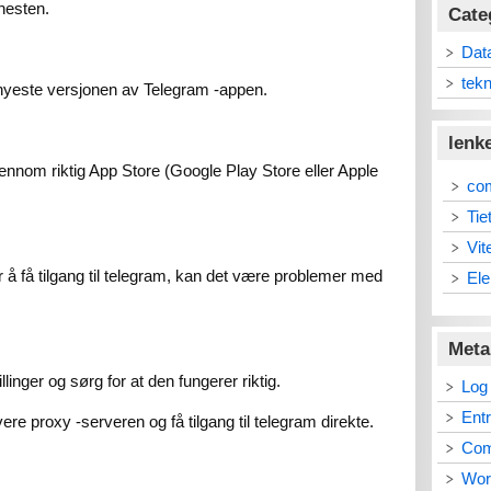
enesten.
Cate
Dat
tekn
nyeste versjonen av Telegram -appen.
lenk
nnom riktig App Store (Google Play Store eller Apple
co
Tie
Vit
r å få tilgang til telegram, kan det være problemer med
Ele
Meta
linger og sørg for at den fungerer riktig.
Log 
Ent
ere proxy -serveren og få tilgang til telegram direkte.
Co
Wor