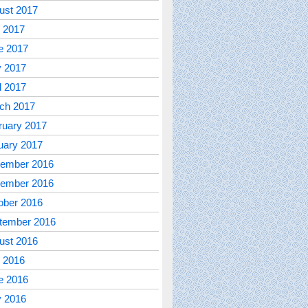
ust 2017
y 2017
e 2017
 2017
l 2017
ch 2017
ruary 2017
uary 2017
ember 2016
ember 2016
ober 2016
tember 2016
ust 2016
y 2016
e 2016
 2016