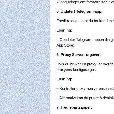
kunngjøringer om forstyrrelser i tj
5. Utdatert Telegram -app:
Forsikre deg om at du bruker den 
Løsning:
– Oppdater Telegram -appen din gje
App Store).
6. Proxy Server -utgaver:
Hvis du bruker en proxy -server fo
proxyens konfigurasjon.
Løsning:
– Kontroller proxy -serverens innstil
– Alternativt kan du prøve å deaktiv
7. Tredjepartsapper: