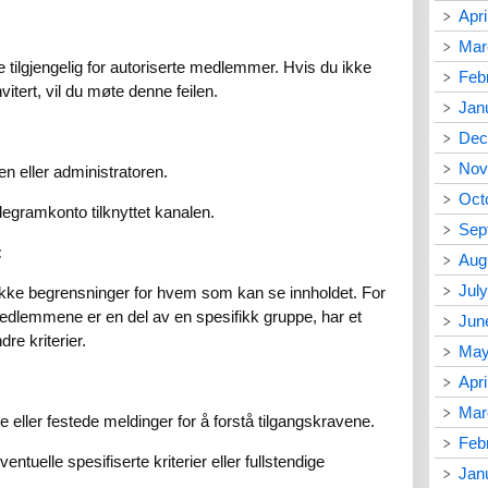
Apri
Mar
 tilgjengelig for autoriserte medlemmer. Hvis du ikke
Feb
invitert, vil du møte denne feilen.
Jan
Dec
Nov
en eller administratoren.
Oct
elegramkonto tilknyttet kanalen.
Sep
:
Aug
Jul
fikke begrensninger for hvem som kan se innholdet. For
dlemmene er en del av en spesifikk gruppe, har et
Jun
dre kriterier.
May
Apri
Mar
eller festede meldinger for å forstå tilgangskravene.
Feb
ntuelle spesifiserte kriterier eller fullstendige
Jan