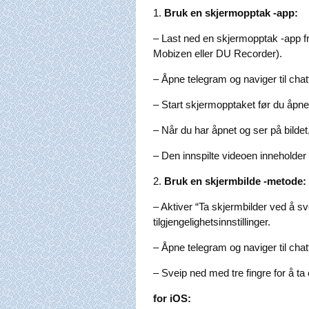
1.
Bruk en skjermopptak -app:
– Last ned en skjermopptak -app f
Mobizen eller DU Recorder).
– Åpne telegram og naviger til cha
– Start skjermopptaket før du åpner
– Når du har åpnet og ser på bilde
– Den innspilte videoen inneholder b
2.
Bruk en skjermbilde -metode:
– Aktiver “Ta skjermbilder ved å sv
tilgjengelighetsinnstillinger.
– Åpne telegram og naviger til cha
– Sveip ned med tre fingre for å ta 
for iOS: