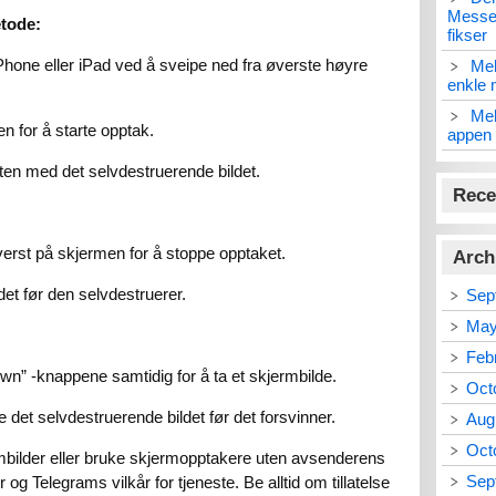
Messen
tode:
fikser
 iPhone eller iPad ved å sveipe ned fra øverste høyre
Mel
enkle 
Mel
 for å starte opptak.
appen 
tten med det selvdestruerende bildet.
Rece
verst på skjermen for å stoppe opptaket.
Arch
ldet før den selvdestruerer.
Sep
May
Feb
n” -knappene samtidig for å ta et skjermbilde.
Oct
e det selvdestruerende bildet før det forsvinner.
Aug
Oct
bilder eller bruke skjermopptakere uten avsenderens
Sep
 og Telegrams vilkår for tjeneste. Be alltid om tillatelse