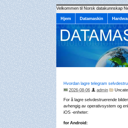
Velkommen til Norsk datakunnskap N
Hjem
Datamaskin
Hardwa
Hvordan lagre telegram selvdestr
2026-08-06
admin
Uncate
For å lagre selvdestruerende bild
avhengig av operativsystem og enhe
iOS -enheter:
for Android: