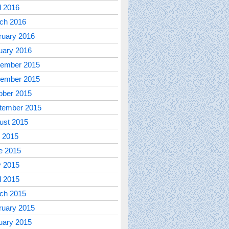
l 2016
ch 2016
ruary 2016
uary 2016
ember 2015
ember 2015
ober 2015
tember 2015
ust 2015
y 2015
e 2015
 2015
l 2015
ch 2015
ruary 2015
uary 2015