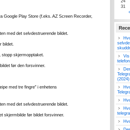
24
31
ra Google Play Store (f.eks. AZ Screen Recorder,
Rece
tten med det selvdestruerende bildet.
Hvo
selvde
 bildet.
skudd
t, stopp skjermopptaket.
Vis
telefo
ildet før den forsvinner.
Den
Telegr
(2024)
eipe med tre fingre” i enhetens
Hvo
Teleg
Hvo
tten med det selvdestruerende bildet.
Hvo
telegr
et skjermbilde før bildet forsvinner.
Hvo
Den