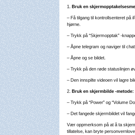
1.
Bruk en skjermopptakelsesme
– Få tilgang til kontrollsenteret på
hjørne.
– Trykk på “Skjermopptak” -knappen
– Åpne telegram og naviger til cha
– Åpne og se bildet.
– Trykk på den røde statuslinjen ø
– Den innspilte videoen vil lagre bi
2.
Bruk en skjermbilde -metode:
– Trykk på “Power” og “Volume Dow
– Det fangede skjermbildet vil fang
Vær oppmerksom på at å ta skjerm
tillatelse, kan bryte personvernlover