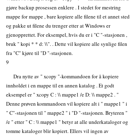
gjøre backup prosessen enklere . I stedet for mestring
mappe for mappe , bare kopiere alle filene til et annet sted
og pakke ut filene du trenger etter at Windows er
gjenopprettet. For eksempel, hvis du er i "C "-stasjonen ,
bruk " kopi * * d: \\". . Dette vil kopiere alle synlige filen
fra "C" kjøre til "D "-stasjonen.
9
Dra nytte av " xcopy "-kommandoen for å kopiere
innholdet i en mappe til en annen katalog . Et godt
eksempel er " xcopy C : \\ mappe1 /e D: \\ mappe2 . "
Denne prøven kommandoen vil kopiere alt i " mappe1 " i
" C"-stasjonen til " mappe2 " i "D "-stasjonen. Bryteren "
/e " etter " C : \\ mappe1 " betyr at alle underkataloger og
tomme kataloger blir kopiert. Ellers vil ingen av