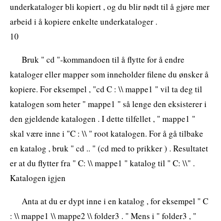
underkataloger bli kopiert , og du blir nødt til å gjøre mer
arbeid i å kopiere enkelte underkataloger .
10
Bruk " cd "-kommandoen til å flytte for å endre
kataloger eller mapper som inneholder filene du ønsker å
kopiere. For eksempel , "cd C : \\ mappe1 " vil ta deg til
katalogen som heter " mappe1 " så lenge den eksisterer i
den gjeldende katalogen . I dette tilfellet , " mappe1 "
skal være inne i "C : \\ " root katalogen. For å gå tilbake
en katalog , bruk " cd .. " (cd med to prikker ) . Resultatet
er at du flytter fra " C: \\ mappe1 " katalog til " C: \\" .
Katalogen igjen
Anta at du er dypt inne i en katalog , for eksempel " C
: \\ mappe1 \\ mappe2 \\ folder3 . " Mens i " folder3 , "