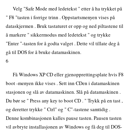
Velg "Safe Mode med ledetekst " etter å ha trykket på
" F8 "tasten i forrige trinn . Oppstartsmenyen vises på
dataskjermen . Bruk tastaturet er opp og ned piltastene til
å markere " sikkermodus med ledetekst " og trykke
"Enter "-tasten for å godta valget . Dette vil tillate deg å
gå til DOS for å bruke datamaskinen.
6
Få Windows XP CD eller gjenopprettingsplate hvis F8
boot -menyen ikke vises . Sett inn CDen i datamaskinen
stasjonen og slå av datamaskinen. Slå på datamaskinen .
Du bør se " Press any key to boot CD . " Trykk på en tast ,
og deretter trykke " Ctrl" og " C"-tastene samtidig .
Denne kombinasjonen kalles pause tasten. Pausen tasten
vil avbryte installasjonen av Windows og få deg til DOS-