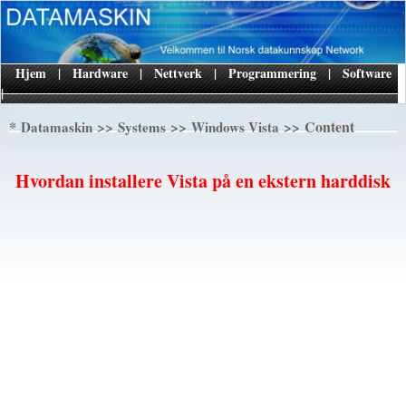
Hjem
|
Hardware
|
Nettverk
|
Programmering
|
Software
|
*
>>
>>
>> Content
Datamaskin
Systems
Windows Vista
Hvordan installere Vista på en ekstern harddisk