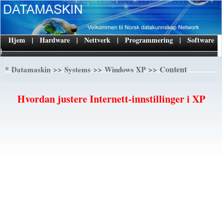
Hjem
|
Hardware
|
Nettverk
|
Programmering
|
Software
|
*
>>
>>
>> Content
Datamaskin
Systems
Windows XP
Hvordan justere Internett-innstillinger i XP