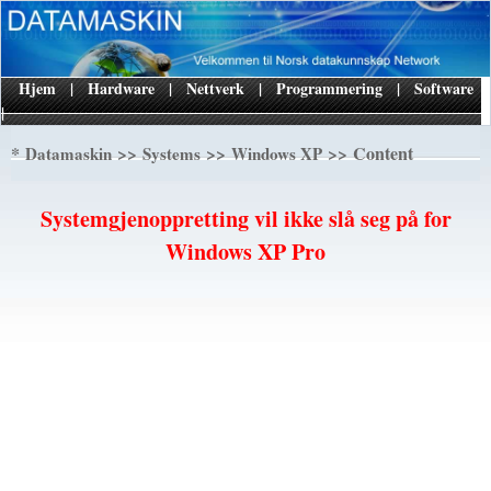
Hjem
|
Hardware
|
Nettverk
|
Programmering
|
Software
|
*
>>
>>
>> Content
Datamaskin
Systems
Windows XP
Systemgjenoppretting vil ikke slå seg på for
Windows XP Pro