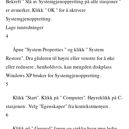
Bekreft " Slå av Systemgjenoppretting på alle stasjoner "
er avmerket. Klikk " OK " for å aktivere
Systemgjenoppretting.
Lage innredninger
4
Åpne "System Properties " og klikk " System
Restore". Dra glideren til høyre eller venstre for å øke
eller redusere , henholdsvis, kan mengden diskplass
Windows XP bruker for Systemgjenoppretting.
5
Klikk "Start". Klikk på " Computer". Høyreklikk på C-
stasjonen . Velg "Egenskaper" fra kontekstmenyen .
6
Klikk på " General" fanen og sjekke hvor mye ledig