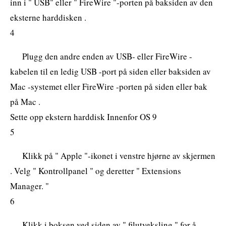
inn i " USB" eller " FireWire "-porten på baksiden av den
eksterne harddisken .
4
Plugg den andre enden av USB- eller FireWire -
kabelen til en ledig USB -port på siden eller baksiden av
Mac -systemet eller FireWire -porten på siden eller bak
på Mac .
Sette opp ekstern harddisk Innenfor OS 9
5
Klikk på " Apple "-ikonet i venstre hjørne av skjermen
. Velg " Kontrollpanel " og deretter " Extensions
Manager. "
6
Klikk i boksen ved siden av " filutveksling " for å