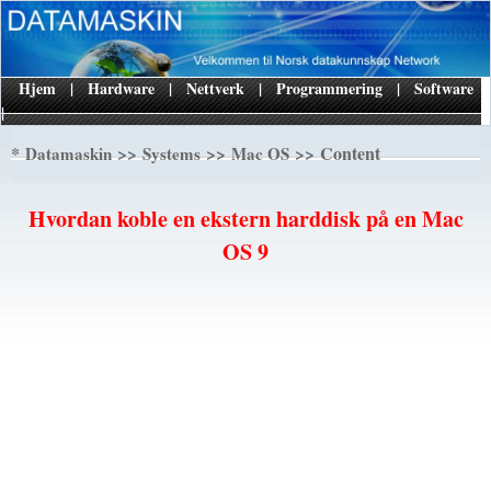
Hjem
|
Hardware
|
Nettverk
|
Programmering
|
Software
|
*
>>
>>
>> Content
Datamaskin
Systems
Mac OS
Hvordan koble en ekstern harddisk på en Mac
OS 9