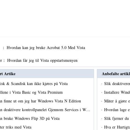
er ：
Hvordan kan jeg bruke Acrobat 5.0 Med Vista
er：
Hvordan får jeg til Vista oppstartsmenyen
rt Artike
Anbefalte artikl
isk & Scandisk kan ikke kjøres på Vista
·
Slik deaktiver
ellene i Vista Basic og Vista Premium
·
Installere Win
n finne ut om jeg har Windows Vista N Edition
·
Måter å gjøre
n deaktivere kontrollpanelet Gjennom Services i W…
·
Hvordan lage e
n bruke Windows Flip 3D på Vista
·
Slik fjerner d
er triks med Vista
·
Hva er Hurtigta