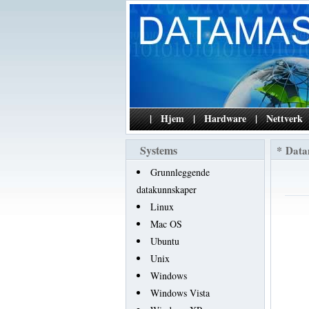
|
Hjem
|
Hardware
|
Nettverk
Systems
*
Data
Grunnleggende
datakunnskaper
Linux
Mac OS
Ubuntu
Unix
Windows
Windows Vista