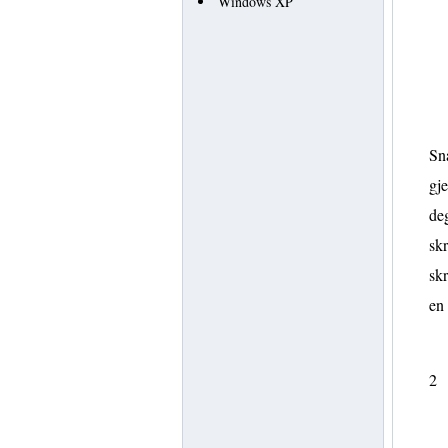
Windows XP
Sna
gje
deg
skr
skr
en
2