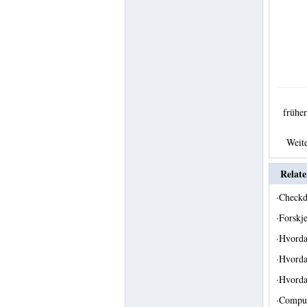
früh
Weit
Relate
·
Checkd
·
Forskj
·
Hvorda
·
Hvorda
·
Hvorda
·
Comput