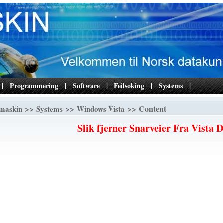
|
Programmering
|
Software
|
Feilsøking
|
Systems
|
>>
>>
>> Content
maskin
Systems
Windows Vista
Slik fjerner Snarveier Fra Vista 