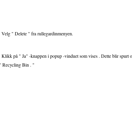
Velg " Delete " fra rullegardinmenyen.
Klikk på " Ja" -knappen i popup -vinduet som vises . Dette blir spurt om
 " Recycling Bin . "