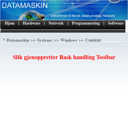
Hjem
|
Hardware
|
Nettverk
|
Programmering
|
Software
|
*
>>
>>
>> Content
Datamaskin
Systems
Windows
Slik gjenoppretter Rask handling Toolbar