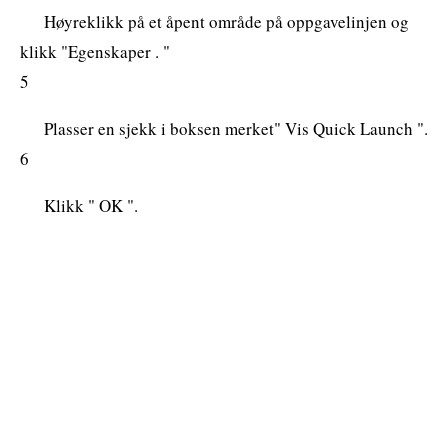
Høyreklikk på et åpent område på oppgavelinjen og
klikk "Egenskaper . "
5
Plasser en sjekk i boksen merket" Vis Quick Launch ".
6
Klikk " OK ".