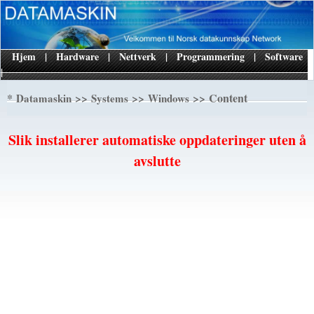
Hjem
|
Hardware
|
Nettverk
|
Programmering
|
Software
|
*
>>
>>
>> Content
Datamaskin
Systems
Windows
Slik installerer automatiske oppdateringer uten å
avslutte