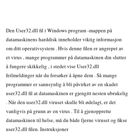
Den User32.dll fil i Windows program -mappen på
datamaskinens harddisk inneholder viktig informasjon
om ditt operativsystem . Hvis denne filen er angrepet av
et virus , mange programmer på datamaskinen din slutter
å fungere skikkelig , i stedet vise User32.dll
feilmeldinger når du forsøker å åpne dem . Så mange
programmer er sannsynlig å bli påvirket av en skadet
user32.dll fil at datamaskinen er gjengitt nesten ubrukelig
. Når den user32.dll viruset skulle bli ødelagt, er det
vanligvis på grunn av en virus . Til å gjenopprette
datamaskinen til helse, må du både fjerne viruset og fikse
user32.dll filen. Instruksjoner