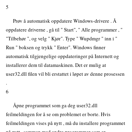
5
Prøv å automatisk oppdatere Windows-drivere . Å
oppdatere driverne , gå til " Start", " Alle programmer , "
"Tilbehør ", og velg " Kjør". Type " Wupdmgr " inn i "
Run " boksen og trykk " Enter". Windows finner
automatisk tilgjengelige oppdateringer på Internett og
installerer dem til datamaskinen. Det er mulig at
user32.dll filen vil bli erstattet i løpet av denne prosessen
.
6
Åpne programmet som ga deg user32.dll
feilmeldingen for å se om problemet er borte. Hvis
feilmeldingen vises på nytt , må du installere programmet
på nytt , sammen med andre programmer som er