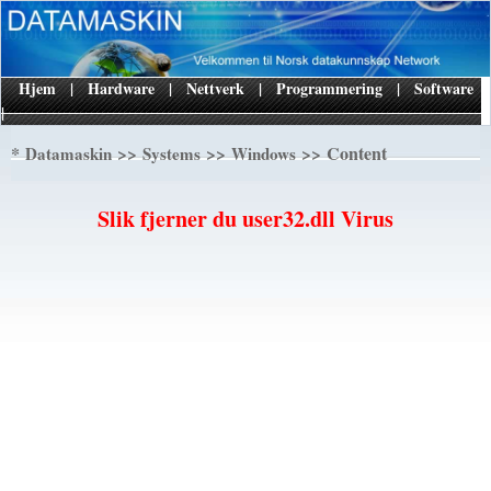
Hjem
|
Hardware
|
Nettverk
|
Programmering
|
Software
|
*
>>
>>
>> Content
Datamaskin
Systems
Windows
Slik fjerner du user32.dll Virus