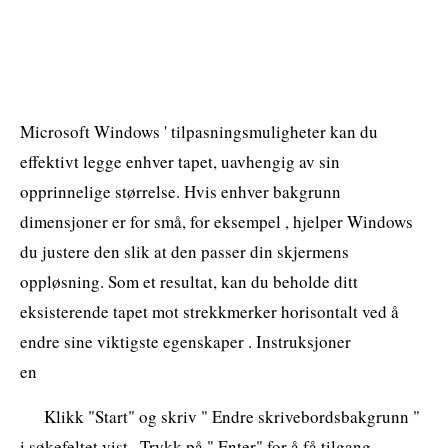
Microsoft Windows ' tilpasningsmuligheter kan du
effektivt legge enhver tapet, uavhengig av sin
opprinnelige størrelse. Hvis enhver bakgrunn
dimensjoner er for små, for eksempel , hjelper Windows
du justere den slik at den passer din skjermens
oppløsning. Som et resultat, kan du beholde ditt
eksisterende tapet mot strekkmerker horisontalt ved å
endre sine viktigste egenskaper . Instruksjoner
en
Klikk "Start" og skriv " Endre skrivebordsbakgrunn "
i søkefeltet vist . Trykk på " Enter" for å få tilgang