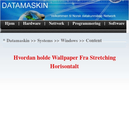
Hjem
|
Hardware
|
Nettverk
|
Programmering
|
Software
|
*
>>
>>
>> Content
Datamaskin
Systems
Windows
Hvordan holde Wallpaper Fra Stretching
Horisontalt