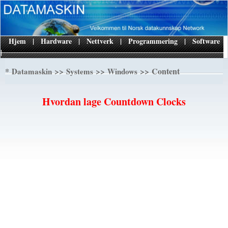
Hjem
|
Hardware
|
Nettverk
|
Programmering
|
Software
|
*
>>
>>
>> Content
Datamaskin
Systems
Windows
Hvordan lage Countdown Clocks