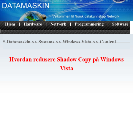
Hjem
|
Hardware
|
Nettverk
|
Programmering
|
Software
|
*
>>
>>
>> Content
Datamaskin
Systems
Windows Vista
Hvordan redusere Shadow Copy på Windows
Vista