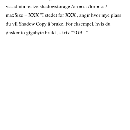
vssadmin resize shadowstorage /on = c: /​​for = c: /​​
maxSize = XXX "I stedet for XXX , angir hvor mye plass
du vil Shadow Copy å bruke. For eksempel, hvis du
ønsker to gigabyte brukt , skriv "2GB . "