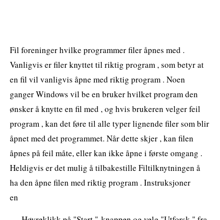
Fil foreninger hvilke programmer filer åpnes med .
Vanligvis er filer knyttet til riktig program , som betyr at
en fil vil vanligvis åpne med riktig program . Noen
ganger Windows vil be en bruker hvilket program den
ønsker å knytte en fil med , og hvis brukeren velger feil
program , kan det føre til alle typer lignende filer som blir
åpnet med det programmet. Når dette skjer , kan filen
åpnes på feil måte, eller kan ikke åpne i første omgang .
Heldigvis er det mulig å tilbakestille Filtilknytningen å
ha den åpne filen med riktig program . Instruksjoner
en
Høyreklikk på "Start "-knappen og velg "Utforsk " fra