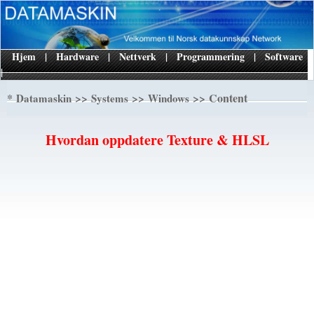
Hjem
|
Hardware
|
Nettverk
|
Programmering
|
Software
|
*
>>
>>
>> Content
Datamaskin
Systems
Windows
Hvordan oppdatere Texture & HLSL