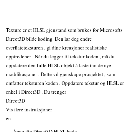
Texture er et HLSL gjenstand som brukes for Microsofts
Direct3D bilde koding. Den lar deg endre
overflateteksturen , gi dine kreasjoner realistiske
opptredener . Når du legger til tekstur koden , må du
oppdatere den fulle HLSL objekt å laste inn de nye
modifikasjoner . Dette vil gjenskape prosjektet , som
omfatter teksturen koden . Oppdatere tekstur og HLSL er
enkel i Direct3D . Du trenger
Direct3D
Vis flere instruksjoner
en
Åpne din Direct3D HLSL kode .