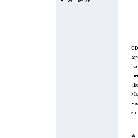
Windows XP
CD 
sep
boo
med
til
Mag
Vis
en
ska