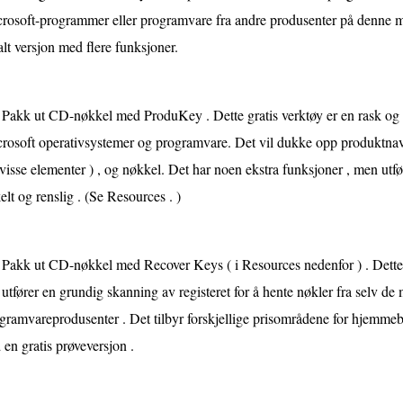
rosoft-programmer eller programvare fra andre produsenter på denne m
alt versjon med flere funksjoner.
Pakk ut CD-nøkkel med ProduKey . Dette gratis verktøy er en rask og
rosoft operativsystemer og programvare. Det vil dukke opp produktnavn
 visse elementer ) , og nøkkel. Det har noen ekstra funksjoner , men u
elt og renslig . (Se Resources . )
Pakk ut CD-nøkkel med Recover Keys ( i Resources nedenfor ) . Dette 
, utfører en grundig skanning av registeret for å hente nøkler fra selv de
gramvareprodusenter . Det tilbyr forskjellige prisområdene for hjemmebr
 en gratis prøveversjon .