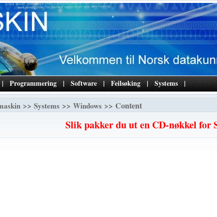
|
Programmering
|
Software
|
Feilsøking
|
Systems
|
>>
>>
>> Content
maskin
Systems
Windows
Slik pakker du ut en CD-nøkkel for 