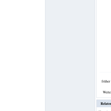
frühe
Weit
Relate