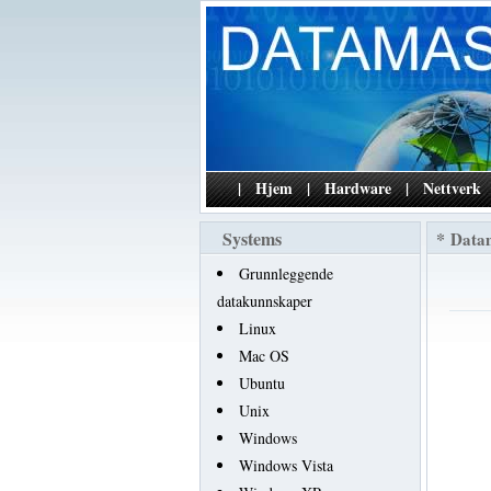
|
Hjem
|
Hardware
|
Nettverk
Systems
*
Data
Grunnleggende
datakunnskaper
Linux
Mac OS
Ubuntu
Unix
Windows
Windows Vista