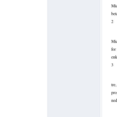
Mic
bet
2
Mic
for
enk
3
tre
pro
ned