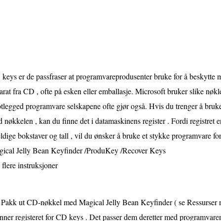
keys er de passfraser at programvareprodusenter bruke for å beskytte mo
arat fra CD , ofte på esken eller emballasje. Microsoft bruker slike nøkl
tlegged programvare selskapene ofte gjør også. Hvis du trenger å bruk
 nøkkelen , kan du finne det i datamaskinens register . Fordi registret e
feldige bokstaver og tall , vil du ønsker å bruke et stykke programvare for
ical Jelly Bean Keyfinder /ProduKey /Recover Keys
 flere instruksjoner
Pakk ut CD-nøkkel med Magical Jelly Bean Keyfinder ( se Ressurser n
nner registeret for CD keys . Det passer dem deretter med programvaren