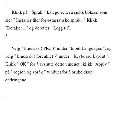
Klikk på " Språk "-kategorien, så sjekk boksen som
sier " Installer filer for østasiatiske språk . " Klikk
"Detaljer ..." og deretter " Legg til".
3
Velg " kinesisk ( PRC )" under "Input Languages ​​", og
velg " kinesisk ( forenklet )" under " Keyboard Layout ".
Klikk " OK " for å avslutte dette vinduet , klikk "Apply "
på " region og språk " vinduet for å bruke disse
endringene
.