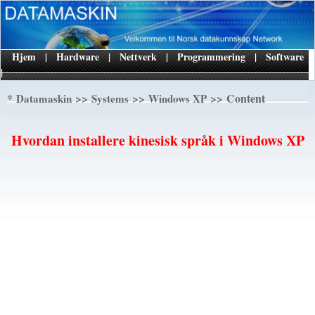
Hjem
|
Hardware
|
Nettverk
|
Programmering
|
Software
|
*
>>
>>
>> Content
Datamaskin
Systems
Windows XP
Hvordan installere kinesisk språk i Windows XP