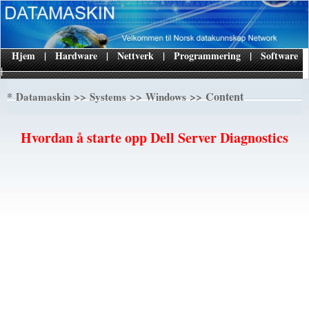
Hjem
|
Hardware
|
Nettverk
|
Programmering
|
Software
|
*
>>
>>
>> Content
Datamaskin
Systems
Windows
Hvordan å starte opp Dell Server Diagnostics