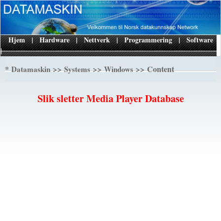
Hjem
|
Hardware
|
Nettverk
|
Programmering
|
Software
|
*
>>
>>
>> Content
Datamaskin
Systems
Windows
Slik sletter Media Player Database