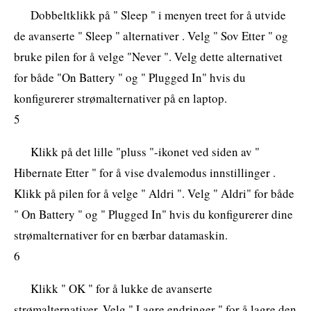
Dobbeltklikk på " Sleep " i menyen treet for å utvide
de avanserte " Sleep " alternativer . Velg " Sov Etter " og
bruke pilen for å velge "Never ". Velg dette alternativet
for både "On Battery " og " Plugged In" hvis du
konfigurerer strømalternativer på en laptop.
5
Klikk på det lille "pluss "-ikonet ved siden av "
Hibernate Etter " for å vise dvalemodus innstillinger .
Klikk på pilen for å velge " Aldri ". Velg " Aldri" for både
" On Battery " og " Plugged In" hvis du konfigurerer dine
strømalternativer for en bærbar datamaskin.
6
Klikk " OK " for å lukke de avanserte
strømalternativer. Velg " Lagre endringer " for å lagre den