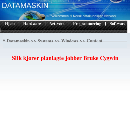
Hjem
|
Hardware
|
Nettverk
|
Programmering
|
Software
|
*
>>
>>
>> Content
Datamaskin
Systems
Windows
Slik kjører planlagte jobber Bruke Cygwin