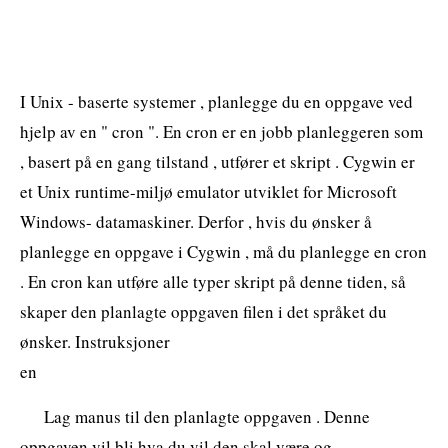
I Unix - baserte systemer , planlegge du en oppgave ved
hjelp av en " cron ". En cron er en jobb planleggeren som
, basert på en gang tilstand , utfører et skript . Cygwin er
et Unix runtime-miljø emulator utviklet for Microsoft
Windows- datamaskiner. Derfor , hvis du ønsker å
planlegge en oppgave i Cygwin , må du planlegge en cron
. En cron kan utføre alle typer skript på denne tiden, så
skaper den planlagte oppgaven filen i det språket du
ønsker. Instruksjoner
en
Lag manus til den planlagte oppgaven . Denne
oppgaven vil bli hva du vil den skal være og