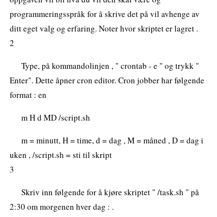
programmeringsspråk for å skrive det på vil avhenge av
ditt eget valg og erfaring. Noter hvor skriptet er lagret .
2
Type, på kommandolinjen , " crontab - e " og trykk "
Enter". Dette åpner cron editor. Cron jobber har følgende
format : en
m H d MD /script.sh
m = minutt, H = time, d = dag , M = måned , D = dag i
uken , /script.sh = sti til skript
3
Skriv inn følgende for å kjøre skriptet " /task.sh " på
2:30 om morgenen hver dag : .