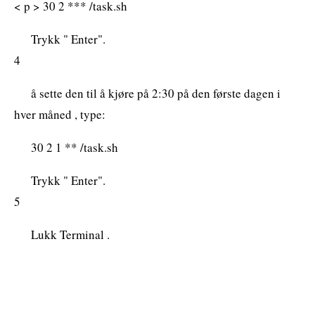
< p > 30 2 *** /task.sh
Trykk " Enter".
4
å sette den til å kjøre på 2:30 på den første dagen i
hver måned , type:
30 2 1 ** /task.sh
Trykk " Enter".
5
Lukk Terminal .