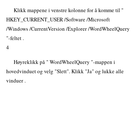
Klikk mappene i venstre kolonne for å komme til "
HKEY_CURRENT_USER /Software /Microsoft
/Windows /CurrentVersion /Explorer /WordWheelQuery
"-feltet .
4
Høyreklikk på " WordWheelQuery "-mappen i
hovedvinduet og velg "Slett". Klikk "Ja" og lukke alle
vinduer .