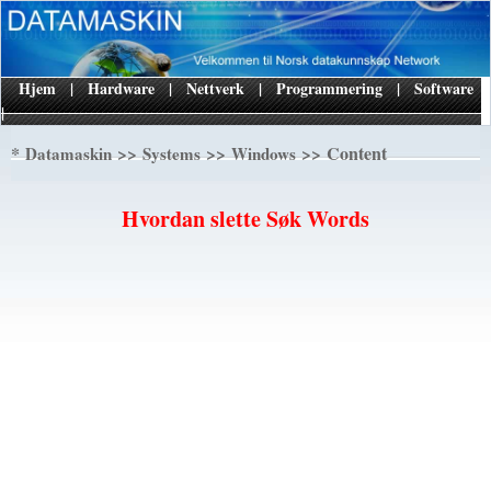
Hjem
|
Hardware
|
Nettverk
|
Programmering
|
Software
|
*
>>
>>
>> Content
Datamaskin
Systems
Windows
Hvordan slette Søk Words