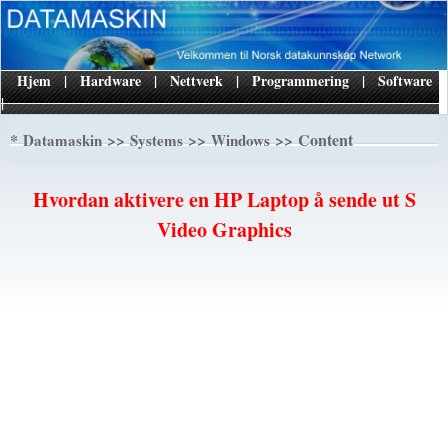
Hjem
|
Hardware
|
Nettverk
|
Programmering
|
Software
|
*
>>
>>
>> Content
Datamaskin
Systems
Windows
Hvordan aktivere en HP Laptop å sende ut S
Video Graphics