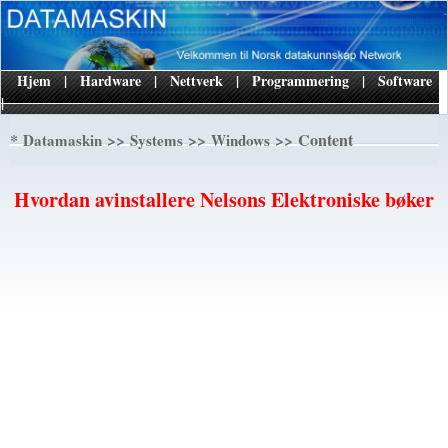
Hjem
|
Hardware
|
Nettverk
|
Programmering
|
Software
|
*
>>
>>
>> Content
Datamaskin
Systems
Windows
Hvordan avinstallere Nelsons Elektroniske bøker