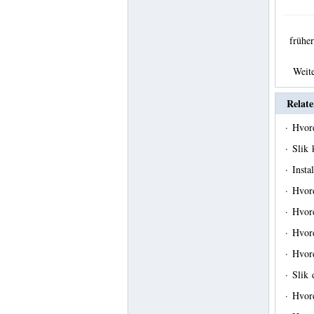
früh
Weit
Relate
·
Hvord
·
Slik
·
Insta
·
Hvord
·
Hvord
·
Hvord
·
Hvor
·
Slik 
·
Hvord