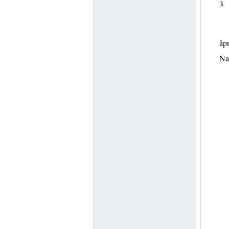
3
åpn
Nav