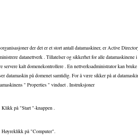
 organisasjoner der det er et stort antall datamaskiner, er Active Directo
inistrere datanettverk . Tillatelser og sikkerhet for alle datamaskinene i
re servere kalt domenekontrollere . En nettverksadministrator kan bruk
ver datamaskin på domenet samtidig. For å være sikker på at datamaskine
amaskinens " Properties " vinduet . Instruksjoner
Klikk på "Start "-knappen .
Høyreklikk på "Computer".