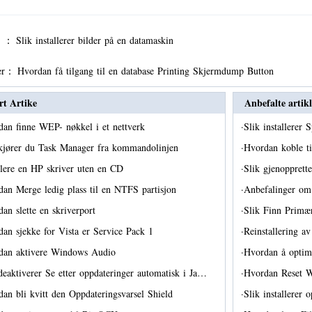
er ：
Slik installerer bilder på en datamaskin
er：
Hvordan få tilgang til en database Printing Skjermdump Button
rt Artike
Anbefalte artikl
an finne WEP- nøkkel i et nettverk
·
Slik installere
 kjører du Task Manager fra kommandolinjen
·
Hvordan koble t
llere en HP skriver uten en CD
·
Slik gjenopprett
an Merge ledig plass til en NTFS partisjon
·
Anbefalinger o
an slette en skriverport
·
Slik Finn Prim
an sjekke for Vista er Service Pack 1
·
Reinstallering 
dan aktivere Windows Audio
·
Hvordan å optima
deaktiverer Se etter oppdateringer automatisk i Ja…
·
Hvordan Reset W
an bli kvitt den Oppdateringsvarsel Shield
·
Slik installerer 