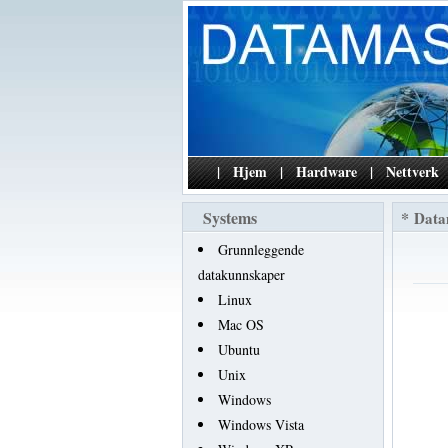
|
Hjem
|
Hardware
|
Nettverk
Systems
*
Data
Grunnleggende
datakunnskaper
Linux
Mac OS
Ubuntu
Unix
Windows
Windows Vista