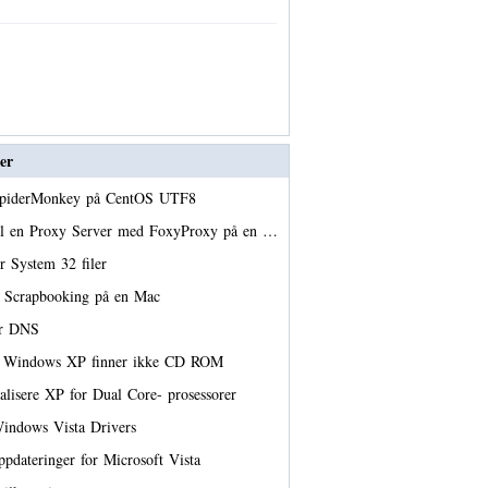
er
r SpiderMonkey på CentOS UTF8
il en Proxy Server med FoxyProxy på en …
er System 32 filer
m Scrapbooking på en Mac
ær DNS
av Windows XP finner ikke CD ROM
lisere XP for Dual Core- prosessorer
indows Vista Drivers
oppdateringer for Microsoft Vista