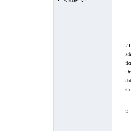
Windows XP
? I
adm
fle
i h
dat
en
2