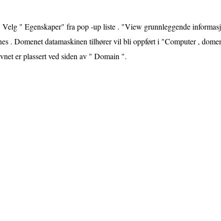
Velg " Egenskaper" fra pop -up liste . "View grunnleggende informa
es . Domenet datamaskinen tilhører vil bli oppført i "Computer , dome
net er plassert ved siden av " Domain ".