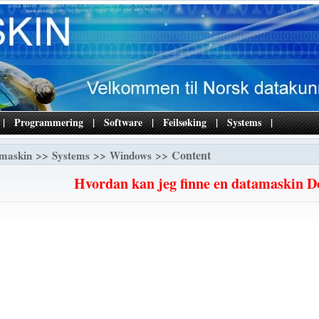
|
Programmering
|
Software
|
Feilsøking
|
Systems
|
>>
>>
>> Content
maskin
Systems
Windows
Hvordan kan jeg finne en datamaskin