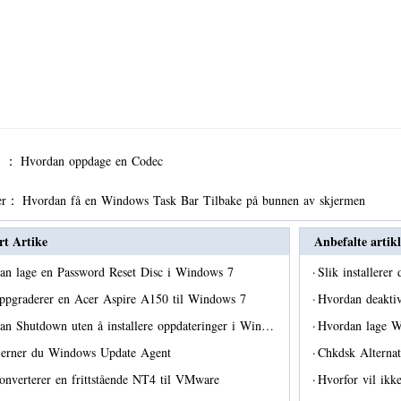
er ：
Hvordan oppdage en Codec
er：
Hvordan få en Windows Task Bar Tilbake på bunnen av skjermen
rt Artike
Anbefalte artikl
an lage en Password Reset Disc i Windows 7
·
Slik installere
oppgraderer en Acer Aspire A150 til Windows 7
·
Hvordan deaktiv
an Shutdown uten å installere oppdateringer i Win…
·
Hvordan lage W
fjerner du Windows Update Agent
·
Chkdsk Alterna
konverterer en frittstående NT4 til VMware
·
Hvorfor vil ikk