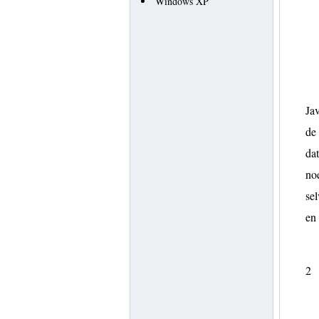
Windows XP
Jav
de 
dat
noe
sel
en
2