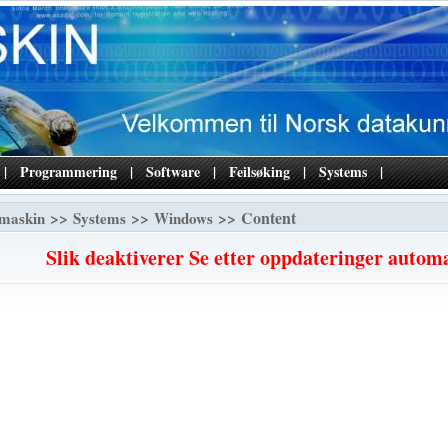
|
Programmering
|
Software
|
Feilsøking
|
Systems
|
>>
>>
>> Content
maskin
Systems
Windows
Slik deaktiverer Se etter oppdateringer automa