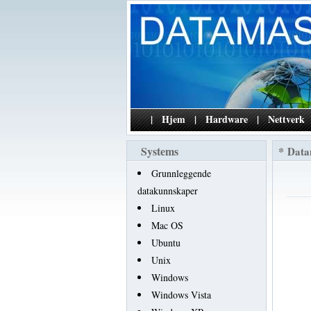
|
Hjem
|
Hardware
|
Nettverk
Systems
*
Data
Grunnleggende
datakunnskaper
Linux
Mac OS
Ubuntu
Unix
Windows
Windows Vista