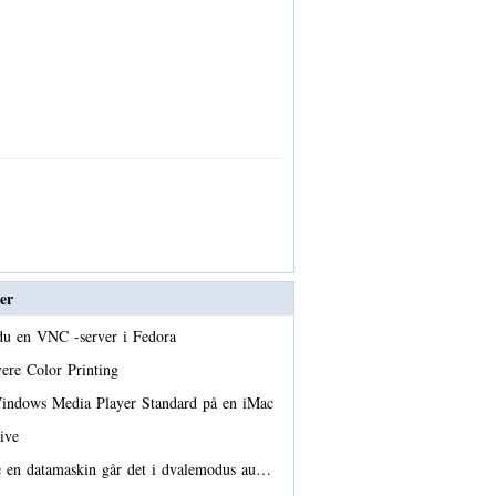
er
r du en VNC -server i Fedora
ere Color Printing
indows Media Player Standard på en iMac
tive
e en datamaskin går det i dvalemodus au…