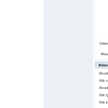
früh
Weit
Relate
·
Hvord
·
Slik 
·
Hvord
·
Slik 
·
Slik 