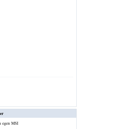
er
in egen MSI