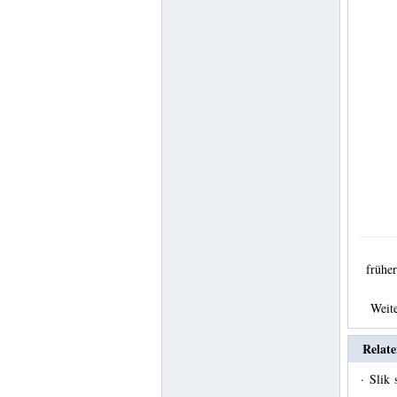
früh
Weit
Relate
·
Slik 