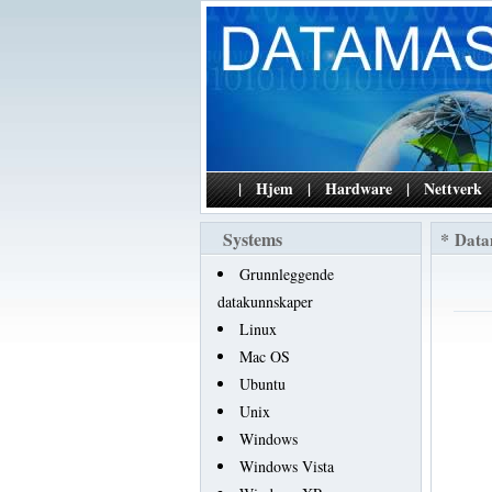
|
Hjem
|
Hardware
|
Nettverk
Systems
*
Data
Grunnleggende
datakunnskaper
Linux
Mac OS
Ubuntu
Unix
Windows
Windows Vista