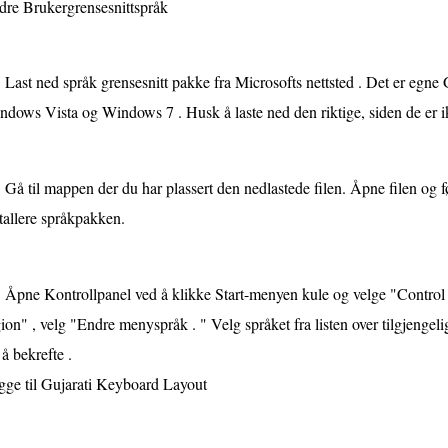
dre Brukergrensesnittspråk
Last ned språk grensesnitt pakke fra Microsofts nettsted . Det er egne
ndows Vista og Windows 7 . Husk å laste ned den riktige, siden de er 
Gå til mappen der du har plassert den nedlastede filen. Åpne filen og f
tallere språkpakken.
Åpne Kontrollpanel ved å klikke Start-menyen kule og velge "Control
ion" , velg "Endre menyspråk . " Velg språket fra listen over tilgjengeli
 å bekrefte .
gge til Gujarati Keyboard Layout