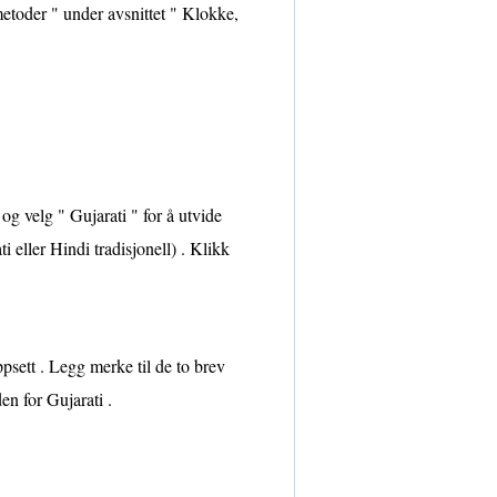
metoder " under avsnittet " Klokke,
og velg " Gujarati " for å utvide
ti eller Hindi tradisjonell) . Klikk
psett . Legg merke til de to brev
n for Gujarati .