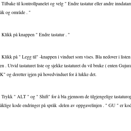
Tilbake til kontrollpanelet og velg " Endre tastatur eller andre inndata
råk og område . "
Klikk på knappen " Endre tastatur . "
Klikk på " Legg til" -knappen i vinduet som vises. Bla nedover i listen 
ten . Utvid tastaturet liste og sjekke tastaturet du vil bruke ( enten Gujura
" og deretter igjen på hovedvinduet for å lukke det.
Trykk " ALT " og " Shift" for å bla gjennom de tilgjengelige tastaturop
åklige kode endringer på språk -delen av oppgavelinjen . " GU " er kode