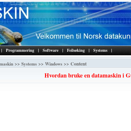
|
Programmering
|
Software
|
Feilsøking
|
Systems
|
>>
>>
>> Content
maskin
Systems
Windows
Hvordan bruke en datamaskin i G