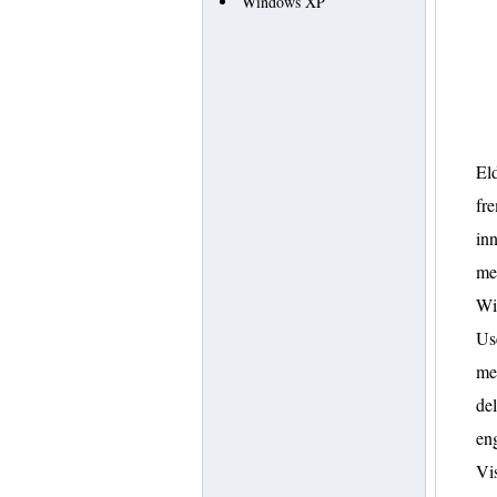
Windows XP
El
fr
inn
mes
Wi
Use
mer
del
en
Vis