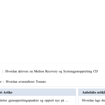
er ：
Hvordan aktivere en Medion Recovery og Systemgjenoppretting CD
er：
Hvordan avinstallerer Tomato
rt Artike
Anbefalte artikl
sletter gjenopprettingspunkter og opprett nye på …
·
Hvordan lage d