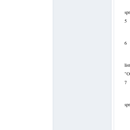
sp
5
6
lis
"OK
7
spr