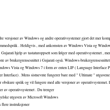
dre versjoner av Windows og andre operativsystemer gjort det mer komp
emmedspråk . Heldigvis , med ankomsten av Windows Vista og Windows 7
 Gujarati hjelp av tastaturoppsett som følger med operativsystemet , men
te av brukergrensesnittet i Gujarati også. Windows-brukergrensesnittet o
ndows Vista og Windows 7 i form av enten LIP ( Language Interface Pa
r Interface) . Mens sistnevnte fungerer bare med " Ultimate " utgavene , 
 obskure språk og vil fungere med alle versjoner av operativsystemet. 
er av operativsystemet . Du trenger
gelske utgaven av Microsoft Windows
 flere instruksjoner