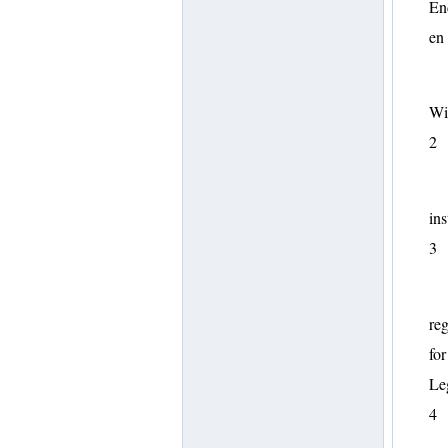
En
en
Wi
2
ins
3
reg
for
Le
4