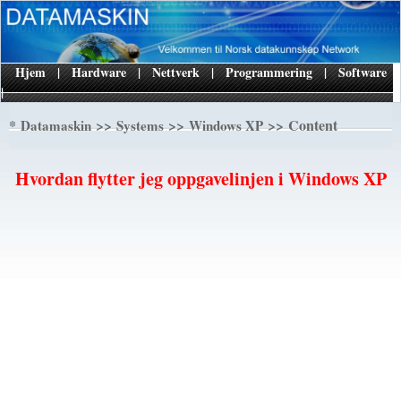
Hjem
|
Hardware
|
Nettverk
|
Programmering
|
Software
|
*
>>
>>
>> Content
Datamaskin
Systems
Windows XP
Hvordan flytter jeg oppgavelinjen i Windows XP