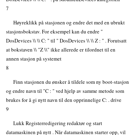
7
Høyreklikk på stasjonen og endre det med en ubrukt
stasjonsbokstav. For eksempel kan du endre "
DosDevices \\ \\ C: " til " DosDevices \\ \\ Z : " . Forutsatt
at bokstaven \\ "Z \\" ikke allerede er tilordnet til en
annen stasjon på systemet
8
Finn stasjonen du ønsker å tildele som ny boot-stasjon
og endre navn til "C : " ved hjelp av samme metode som
brukes for å gi nytt navn til den opprinnelige C: . drive
9
Lukk Registerredigering redaktør og start
datamaskinen på nytt . Når datamaskinen starter opp, vil