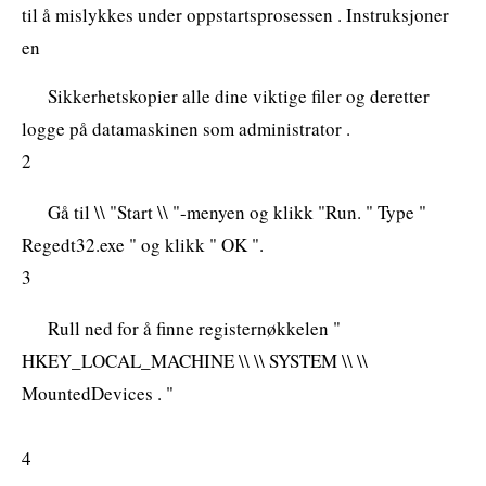
til å mislykkes under oppstartsprosessen . Instruksjoner
en
Sikkerhetskopier alle dine viktige filer og deretter
logge på datamaskinen som administrator .
2
Gå til \\ "Start \\ "-menyen og klikk "Run. " Type "
Regedt32.exe " og klikk " OK ".
3
Rull ned for å finne registernøkkelen "
HKEY_LOCAL_MACHINE \\ \\ SYSTEM \\ \\
MountedDevices . "
4