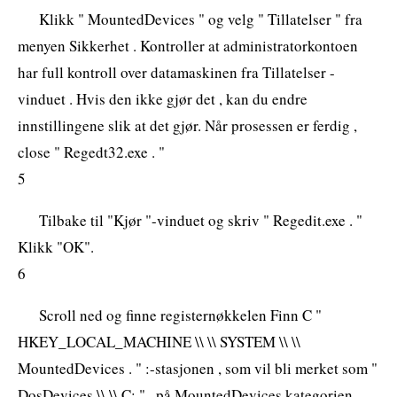
Klikk " MountedDevices " og velg " Tillatelser " fra
menyen Sikkerhet . Kontroller at administratorkontoen
har full kontroll over datamaskinen fra Tillatelser -
vinduet . Hvis den ikke gjør det , kan du endre
innstillingene slik at det gjør. Når prosessen er ferdig ,
close " Regedt32.exe . "
5
Tilbake til "Kjør "-vinduet og skriv " Regedit.exe . "
Klikk "OK".
6
Scroll ned og finne registernøkkelen Finn C "
HKEY_LOCAL_MACHINE \\ \\ SYSTEM \\ \\
MountedDevices . " :-stasjonen , som vil bli merket som "
DosDevices \\ \\ C: " . på MountedDevices kategorien