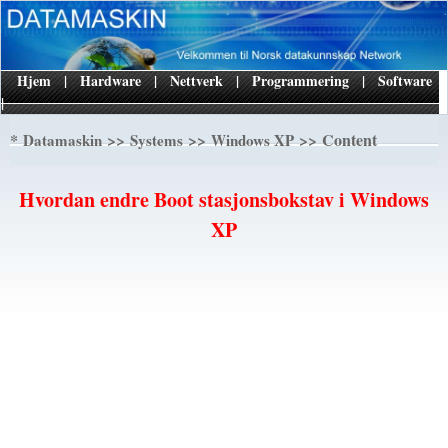
Hjem
|
Hardware
|
Nettverk
|
Programmering
|
Software
|
*
>>
>>
>> Content
Datamaskin
Systems
Windows XP
Hvordan endre Boot stasjonsbokstav i Windows
XP