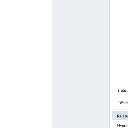
früh
Weit
Relate
·
Hvord