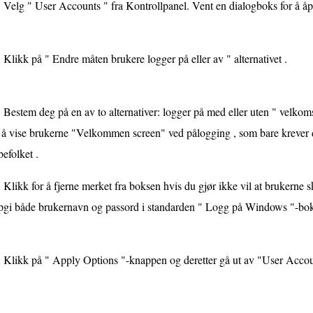
Velg " User Accounts " fra Kontrollpanel. Vent en dialogboks for å åp
Klikk på " Endre måten brukere logger på eller av " alternativet .
Bestem deg på en av to alternativer: logger på med eller uten " velko
r å vise brukerne "Velkommen screen" ved pålogging , som bare krever 
befolket .
Klikk for å fjerne merket fra boksen hvis du gjør ikke vil at brukern
pgi både brukernavn og passord i standarden " Logg på Windows "-bo
Klikk på " Apply Options "-knappen og deretter gå ut av "User Accou