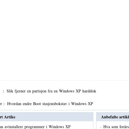
er ：
Slik fjerner en partisjon fra en Windows XP harddisk
er：
Hvordan endre Boot stasjonsbokstav i Windows XP
rt Artike
Anbefalte artikl
an avinstallere programmer i Windows XP
·
Hva som forårs