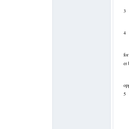
3
4
fo
er 
op
5