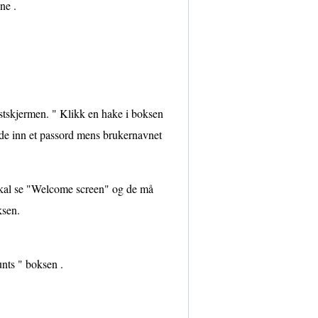
ne .
mstskjermen. " Klikk en hake i boksen
de inn et passord mens brukernavnet
e skal se "Welcome screen" og de må
ksen.
nts " boksen .