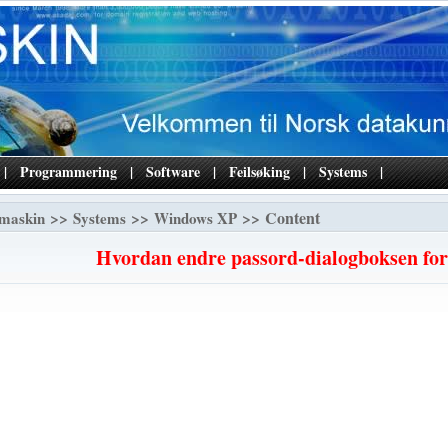
|
Programmering
|
Software
|
Feilsøking
|
Systems
|
>>
>>
>> Content
maskin
Systems
Windows XP
Hvordan endre passord-dialogboksen f