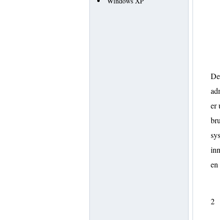
Windows XP
De
adm
er 
bru
sys
inn
en
2