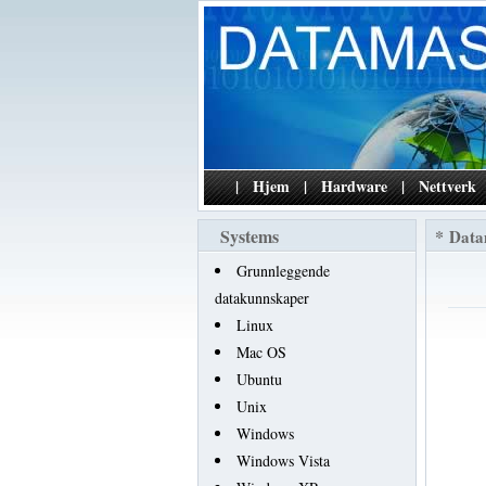
|
Hjem
|
Hardware
|
Nettverk
Systems
*
Data
Grunnleggende
datakunnskaper
Linux
Mac OS
Ubuntu
Unix
Windows
Windows Vista