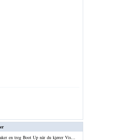
er
aker en treg Boot Up når du kjører Vis…