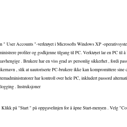
n " User Accounts "-verktøyet i Microsofts Windows XP -operativsystem
inistrere profiler og godkjenne tilgang til PC. Verktøyet lar en PC til å
uavhengige . Brukere har en viss grad av personlig sikkerhet , fordi passor
kernavn , slik at uautoriserte PC-brukere ikke kan kompromittere sine d
temadministratorer har kontroll over hele PC, inkludert passord alternat
logging . Instruksjoner
Klikk på "Start " på oppgavelinjen for å åpne Start-menyen . Velg "Co