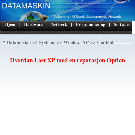
Hjem
|
Hardware
|
Nettverk
|
Programmering
|
Software
|
*
>>
>>
>> Content
Datamaskin
Systems
Windows XP
Hvordan Last XP med en reparasjon Option