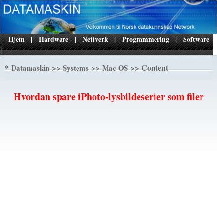
Hjem
|
Hardware
|
Nettverk
|
Programmering
|
Software
|
*
>>
>>
>> Content
Datamaskin
Systems
Mac OS
Hvordan spare iPhoto-lysbildeserier som filer