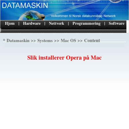
Hjem
|
Hardware
|
Nettverk
|
Programmering
|
Software
|
*
>>
>>
>> Content
Datamaskin
Systems
Mac OS
Slik installerer Opera på Mac