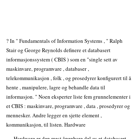
? In " Fundamentals of Information Systems , " Ralph
Stair og George Reynolds definere et databasert
informasjonssystem ( CBIS ) som en "single sett av
maskinvare, programvare , databaser ,
telekommunikasjon , folk , og prosedyrer konfigurert til å
hente , manipulere, lagre og behandle data til
informasjon. " Noen eksperter liste fem grunnelementer i
et CBIS : maskinvare, programvare , data , prosedyrer og
mennesker. Andre legger en sjette element ,
kommunikasjon, til listen. Hardware
Hardware er den mest åpenbare del av et databasert